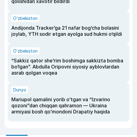
qolishidan xavotir bildirdi
O‘zbekiston
Andijonda Tracker’ga 21 nafar bog‘cha bolasini
joylab, YTH sodir etgan ayolga sud hukmi o‘qildi
O‘zbekiston
“Sakkiz qator she’rim boshimga sakkizta bomba
bo‘lgan”. Abdulla Oripovni siyosiy ayblovlardan
asrab qolgan voqea
Dunyo
Mariupol qamalini yorib oʻtgan va “Izvarino
qozoni”dan chiqqan qahramon — Ukraina
armiyasi bosh qoʻmondoni Drapatiy haqida