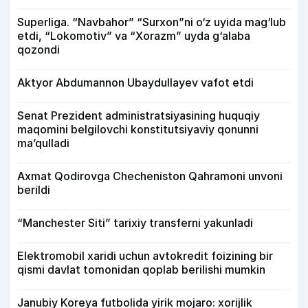
Superliga. “Navbahor” “Surxon”ni o‘z uyida mag‘lub
etdi, “Lokomotiv” va “Xorazm” uyda g‘alaba
qozondi
Aktyor Abdu­mannon Ubaydullayev vafot etdi
Senat Prezident administratsiyasining huquqiy
maqomini belgilovchi konstitutsiyaviy qonunni
ma’qulladi
Axmat Qodirovga Checheniston Qahramoni unvoni
berildi
“Manchester Siti” tarixiy transferni yakunladi
Elektromobil xaridi uchun avtokredit foizining bir
qismi davlat tomonidan qoplab berilishi mumkin
Janubiy Koreya futbolida yirik mojaro: xorijlik