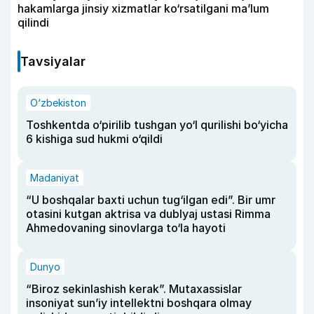
hakamlarga jinsiy xizmatlar ko‘rsatilgani ma’lum
qilindi
Tavsiyalar
O‘zbekiston
Toshkentda o‘pirilib tushgan yo‘l qurilishi bo‘yicha
6 kishiga sud hukmi o‘qildi
Madaniyat
“U boshqalar baxti uchun tug‘ilgan edi”. Bir umr
otasini kutgan aktrisa va dublyaj ustasi Rimma
Ahmedovaning sinovlarga to‘la hayoti
Dunyo
“Biroz sekinlashish kerak”. Mutaxassislar
insoniyat sun’iy intellektni boshqara olmay