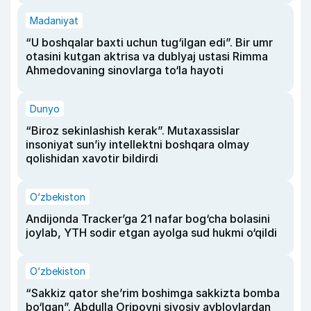
Madaniyat
“U boshqalar baxti uchun tug‘ilgan edi”. Bir umr
otasini kutgan aktrisa va dublyaj ustasi Rimma
Ahmedovaning sinovlarga to‘la hayoti
Dunyo
“Biroz sekinlashish kerak”. Mutaxassislar
insoniyat sun’iy intellektni boshqara olmay
qolishidan xavotir bildirdi
O‘zbekiston
Andijonda Tracker’ga 21 nafar bog‘cha bolasini
joylab, YTH sodir etgan ayolga sud hukmi o‘qildi
O‘zbekiston
“Sakkiz qator she’rim boshimga sakkizta bomba
bo‘lgan”. Abdulla Oripovni siyosiy ayblovlardan