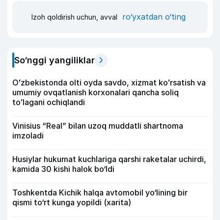
ro‘yxatdan o‘ting
Izoh qoldirish uchun, avval
So‘nggi yangiliklar
Oʻzbekistonda olti oyda savdo, xizmat koʻrsatish va
umumiy ovqatlanish korxonalari qancha soliq
toʻlagani ochiqlandi
Vinisius “Real” bilan uzoq muddatli shartnoma
imzoladi
Husiylar hukumat kuchlariga qarshi raketalar uchirdi,
kamida 30 kishi halok bo‘ldi
Toshkentda Kichik halqa avtomobil yo‘lining bir
qismi to‘rt kunga yopildi (xarita)