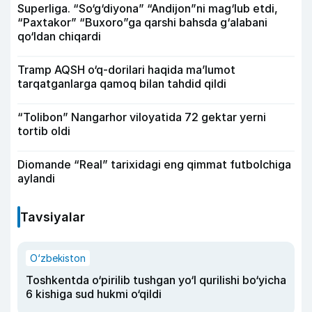
Superliga. “So‘g‘diyona” “Andijon”ni mag‘lub etdi,
“Paxtakor” “Buxoro”ga qarshi bahsda g‘alabani
qo‘ldan chiqardi
Tramp AQSH o‘q-dorilari haqida ma’lumot
tarqatganlarga qamoq bilan tahdid qildi
“Tolibon” Nangarhor viloyatida 72 gektar yerni
tortib oldi
Diomande “Real” tarixidagi eng qimmat futbolchiga
aylandi
Tavsiyalar
O‘zbekiston
Toshkentda o‘pirilib tushgan yo‘l qurilishi bo‘yicha
6 kishiga sud hukmi o‘qildi