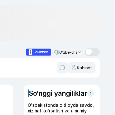
O‘zbekcha
Kabinet
So‘nggi yangiliklar
Oʻzbekistonda olti oyda savdo,
xizmat koʻrsatish va umumiy