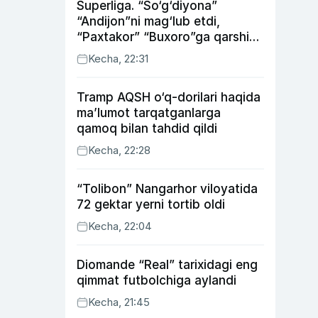
Superliga. “So‘g‘diyona”
“Andijon”ni mag‘lub etdi,
“Paxtakor” “Buxoro”ga qarshi
bahsda g‘alabani qo‘ldan
Kecha, 22:31
chiqardi
Tramp AQSH o‘q-dorilari haqida
ma’lumot tarqatganlarga
qamoq bilan tahdid qildi
Kecha, 22:28
“Tolibon” Nangarhor viloyatida
72 gektar yerni tortib oldi
Kecha, 22:04
Diomande “Real” tarixidagi eng
qimmat futbolchiga aylandi
Kecha, 21:45