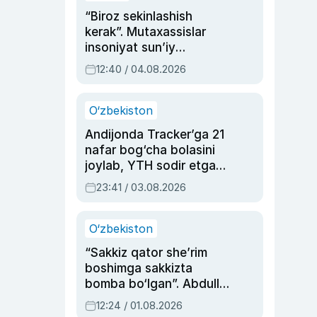
“Biroz sekinlashish
kerak”. Mutaxassislar
insoniyat sun’iy
intellektni boshqara
12:40 / 04.08.2026
olmay qolishidan xavotir
bildirdi
O‘zbekiston
Andijonda Tracker’ga 21
nafar bog‘cha bolasini
joylab, YTH sodir etgan
ayolga sud hukmi o‘qildi
23:41 / 03.08.2026
O‘zbekiston
“Sakkiz qator she’rim
boshimga sakkizta
bomba bo‘lgan”. Abdulla
Oripovni siyosiy
12:24 / 01.08.2026
ayblovlardan asrab