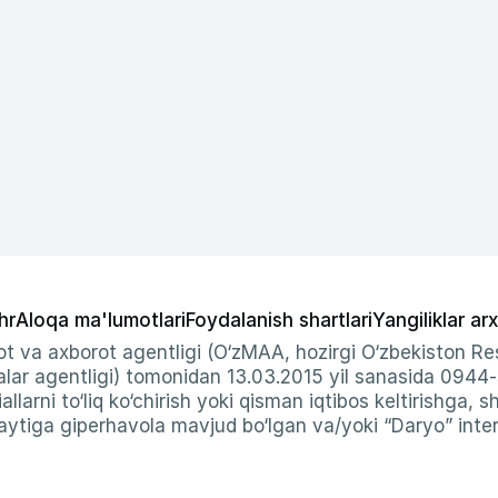
hr
Aloqa ma'lumotlari
Foydalanish shartlari
Yangiliklar arx
t va axborot agentligi (O‘zMAA, hozirgi O‘zbekiston Res
ar agentligi) tomonidan 13.03.2015 yil sanasida 0944
allarni to‘liq ko‘chirish yoki qisman iqtibos keltirishga, 
ytiga giperhavola mavjud bo‘lgan va/yoki “Daryo” intern