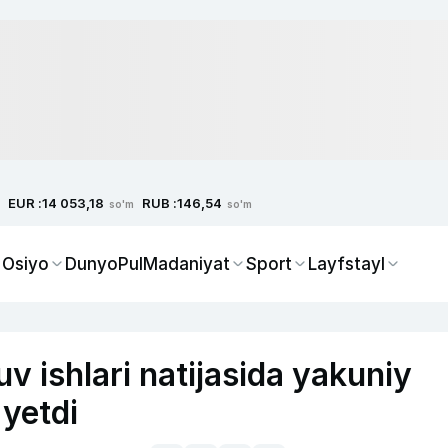
EUR :
RUB :
14 053,18
146,54
so'm
so'm
 Osiyo
Dunyo
Pul
Madaniyat
Sport
Layfstayl
v ishlari natijasida yakuniy
 yetdi