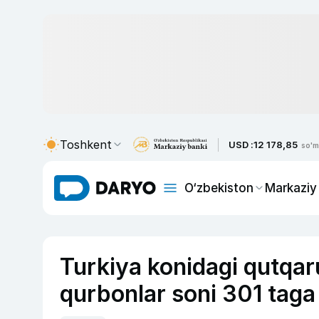
Toshkent
USD :
12 178,85
so'm
O‘zbekiston
Markaziy
Turkiya konidagi qutqaru
qurbonlar soni 301 taga