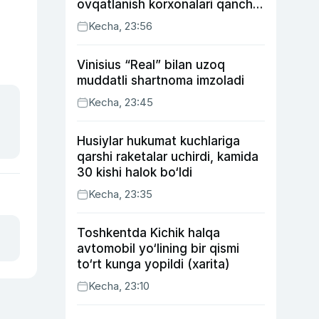
ovqatlanish korxonalari qancha
soliq toʻlagani ochiqlandi
Kecha, 23:56
Vinisius “Real” bilan uzoq
muddatli shartnoma imzoladi
Kecha, 23:45
Husiylar hukumat kuchlariga
qarshi raketalar uchirdi, kamida
30 kishi halok bo‘ldi
Kecha, 23:35
Toshkentda Kichik halqa
avtomobil yo‘lining bir qismi
to‘rt kunga yopildi (xarita)
Kecha, 23:10