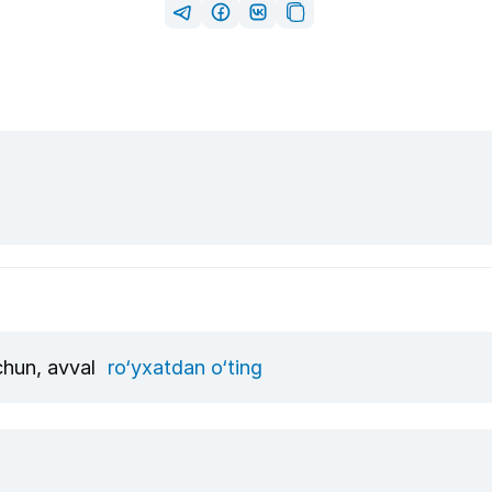
uchun, avval
ro‘yxatdan o‘ting