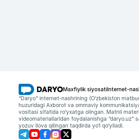
Maxfiylik siyosati
Internet-nas
“Daryo” internet-nashrining (O‘zbekiston matbuo
huzuridagi Axborot va ommaviy kommunikatsiyal
vositasi sifatida ro‘yxatga olingan. Matnli materi
videomateriallaridan foydalanishga “daryo.uz” sa
yozuv ilova qilingan taqdirda yo‘l qo‘yiladi.