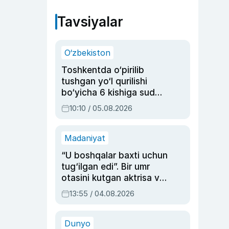
Tavsiyalar
O‘zbekiston
Toshkentda o‘pirilib
tushgan yo‘l qurilishi
bo‘yicha 6 kishiga sud
hukmi o‘qildi
10:10 / 05.08.2026
Madaniyat
“U boshqalar baxti uchun
tug‘ilgan edi”. Bir umr
otasini kutgan aktrisa va
dublyaj ustasi Rimma
13:55 / 04.08.2026
Ahmedovaning
sinovlarga to‘la hayoti
Dunyo