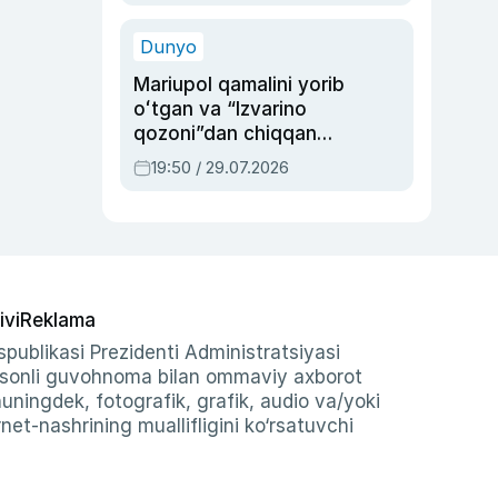
qolgan voqea
Dunyo
Mariupol qamalini yorib
oʻtgan va “Izvarino
qozoni”dan chiqqan
qahramon — Ukraina
19:50 / 29.07.2026
armiyasi bosh
qoʻmondoni Drapatiy
haqida
ivi
Reklama
publikasi Prezidenti Administratsiyasi
-sonli guvohnoma bilan ommaviy axborot
shuningdek, fotografik, grafik, audio va/yoki
et-nashrining muallifligini ko‘rsatuvchi