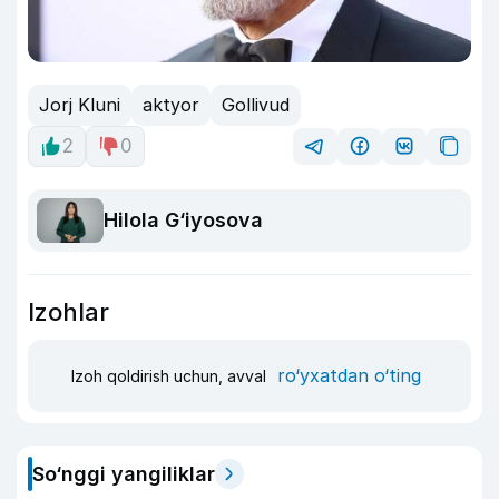
Jorj Kluni
aktyor
Gollivud
2
0
Hilola G‘iyosova
Izohlar
ro‘yxatdan o‘ting
Izoh qoldirish uchun, avval
So‘nggi yangiliklar