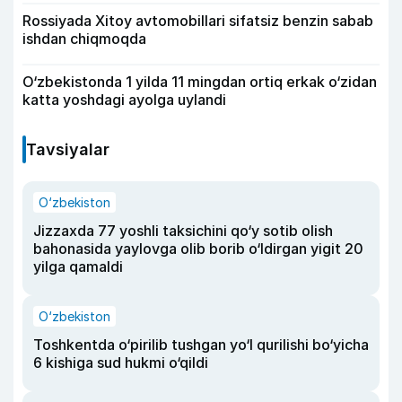
Rossiyada Xitoy avtomobillari sifatsiz benzin sabab
ishdan chiqmoqda
O‘zbekistonda 1 yilda 11 mingdan ortiq erkak o‘zidan
katta yoshdagi ayolga uylandi
Tavsiyalar
O‘zbekiston
Jizzaxda 77 yoshli taksichini qo‘y sotib olish
bahonasida yaylovga olib borib o‘ldirgan yigit 20
yilga qamaldi
O‘zbekiston
Toshkentda o‘pirilib tushgan yo‘l qurilishi bo‘yicha
6 kishiga sud hukmi o‘qildi