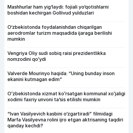
Mashhurlar ham yig‘laydi: fojiali yo‘qotishlarni
boshidan kechirgan Gollivud yulduzlari
O‘zbekistonda foydalanishdan chiqarilgan
aerodromlar turizm maqsadida ijaraga berilishi
mumkin
Vengriya Oliy sudi sobiq raisi prezidentlikka
nomzodini qoʻydi
Valverde Mourinyo haqida: “Uning bunday inson
ekanini kutmagan edim”
Oʻzbekistonda xizmat koʻrsatgan kommunal xoʻjaligi
xodimi faxriy unvoni taʼsis etilishi mumkin
“Ivan Vasilyevich kasbini o‘zgartiradi” filmidagi
Marfa Vasilyevna rolini ijro etgan aktrisaning taqdiri
qanday kechdi?