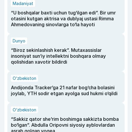
Madaniyat
“U boshqalar baxti uchun tug‘ilgan edi”. Bir umr
otasini kutgan aktrisa va dublyaj ustasi Rimma
Ahmedovaning sinovlarga to‘la hayoti
Dunyo
“Biroz sekinlashish kerak”. Mutaxassislar
insoniyat sun’iy intellektni boshqara olmay
qolishidan xavotir bildirdi
O‘zbekiston
Andijonda Tracker’ga 21 nafar bog‘cha bolasini
joylab, YTH sodir etgan ayolga sud hukmi o‘qildi
O‘zbekiston
“Sakkiz qator she’rim boshimga sakkizta bomba
bo‘lgan”. Abdulla Oripovni siyosiy ayblovlardan
asrab qolgan voqea