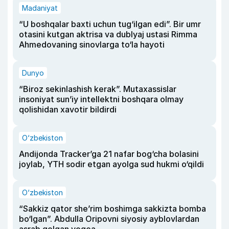
Madaniyat
“U boshqalar baxti uchun tug‘ilgan edi”. Bir umr
otasini kutgan aktrisa va dublyaj ustasi Rimma
Ahmedovaning sinovlarga to‘la hayoti
Dunyo
“Biroz sekinlashish kerak”. Mutaxassislar
insoniyat sun’iy intellektni boshqara olmay
qolishidan xavotir bildirdi
O‘zbekiston
Andijonda Tracker’ga 21 nafar bog‘cha bolasini
joylab, YTH sodir etgan ayolga sud hukmi o‘qildi
O‘zbekiston
“Sakkiz qator she’rim boshimga sakkizta bomba
bo‘lgan”. Abdulla Oripovni siyosiy ayblovlardan
asrab qolgan voqea