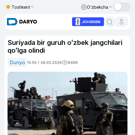
Toshkent
O‘zbekcha
Suriyada bir guruh oʻzbek jangchilari
qoʻlga olindi
Dunyo
15:55 / 06.05.2026
8496