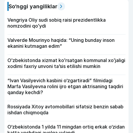
So‘nggi yangiliklar
Vengriya Oliy sudi sobiq raisi prezidentlikka
nomzodini qoʻydi
Valverde Mourinyo haqida: “Uning bunday inson
ekanini kutmagan edim”
Oʻzbekistonda xizmat koʻrsatgan kommunal xoʻjaligi
xodimi faxriy unvoni taʼsis etilishi mumkin
“Ivan Vasilyevich kasbini o‘zgartiradi” filmidagi
Marfa Vasilyevna rolini ijro etgan aktrisaning taqdiri
qanday kechdi?
Rossiyada Xitoy avtomobillari sifatsiz benzin sabab
ishdan chiqmoqda
O‘zbekistonda 1 yilda 11 mingdan ortiq erkak o‘zidan
katta yoshdagi ayolga uylandi