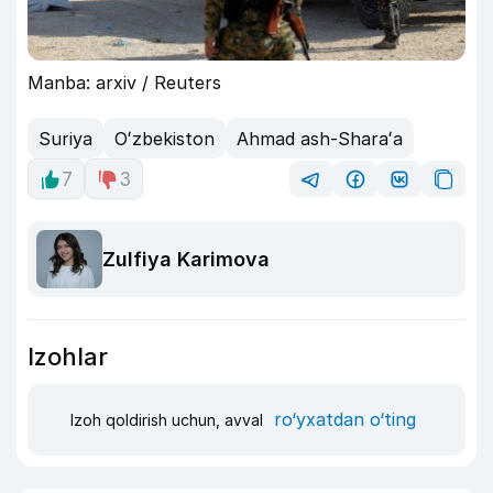
Manba: arxiv / Reuters
Suriya
Oʻzbekiston
Ahmad ash-Sharaʻa
7
3
Zulfiya Karimova
Izohlar
ro‘yxatdan o‘ting
Izoh qoldirish uchun, avval