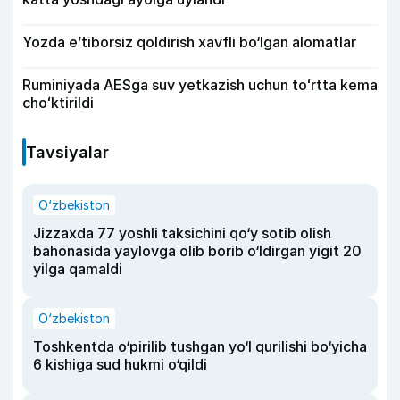
Yozda e’tiborsiz qoldirish xavfli bo‘lgan alomatlar
Ruminiyada AESga suv yetkazish uchun toʻrtta kema
choʻktirildi
Tavsiyalar
O‘zbekiston
Jizzaxda 77 yoshli taksichini qo‘y sotib olish
bahonasida yaylovga olib borib o‘ldirgan yigit 20
yilga qamaldi
O‘zbekiston
Toshkentda o‘pirilib tushgan yo‘l qurilishi bo‘yicha
6 kishiga sud hukmi o‘qildi