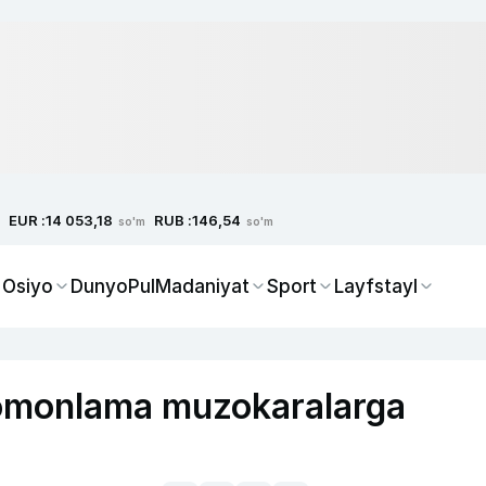
EUR :
RUB :
14 053,18
146,54
so'm
so'm
 Osiyo
Dunyo
Pul
Madaniyat
Sport
Layfstayl
tomonlama muzokaralarga