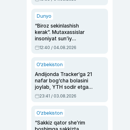
Ahmedovaning
sinovlarga to‘la hayoti
Dunyo
“Biroz sekinlashish
kerak”. Mutaxassislar
insoniyat sun’iy
intellektni boshqara
12:40 / 04.08.2026
olmay qolishidan xavotir
bildirdi
O‘zbekiston
Andijonda Tracker’ga 21
nafar bog‘cha bolasini
joylab, YTH sodir etgan
ayolga sud hukmi o‘qildi
23:41 / 03.08.2026
O‘zbekiston
“Sakkiz qator she’rim
boshimga sakkizta