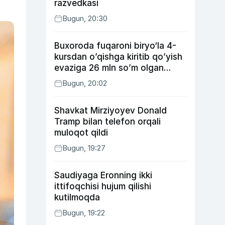
razvedkasi
Bugun, 20:30
Buxoroda fuqaroni biryo‘la 4-
kursdan o’qishga kiritib qo’yish
evaziga 26 mln so’m olgan
shaxs ushlandi
Bugun, 20:02
Shavkat Mirziyoyev Donald
Tramp bilan telefon orqali
muloqot qildi
Bugun, 19:27
Saudiyaga Eronning ikki
ittifoqchisi hujum qilishi
kutilmoqda
Bugun, 19:22