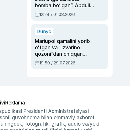
bomba bo‘lgan”. Abdulla
Oripovni siyosiy
12:24 / 01.08.2026
ayblovlardan asrab
qolgan voqea
Dunyo
Mariupol qamalini yorib
oʻtgan va “Izvarino
qozoni”dan chiqqan
qahramon — Ukraina
19:50 / 29.07.2026
armiyasi bosh
qoʻmondoni Drapatiy
haqida
ivi
Reklama
publikasi Prezidenti Administratsiyasi
-sonli guvohnoma bilan ommaviy axborot
shuningdek, fotografik, grafik, audio va/yoki