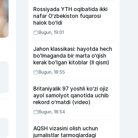
Rossiyada YTH oqibatida ikki
nafar O‘zbekiston fuqarosi
halok bo‘ldi
Bugun, 19:01
Jahon klassikasi: hayotda hech
bo‘lmaganda bir marta o‘qish
kerak bo‘lgan kitoblar (II qism)
Bugun, 18:55
Britaniyalik 97 yoshli ko‘zi ojiz
ayol samolyot qanotida uchib
rekord o‘rnatdi (video)
Bugun, 18:54
AQSH vizasini olish uchun
jurnalistlar tarmoqlardagi