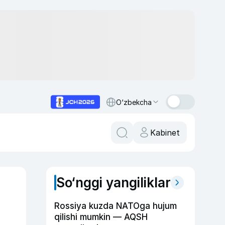
O‘zbekcha
Kabinet
So‘nggi yangiliklar
Rossiya kuzda NATOga hujum
qilishi mumkin — AQSH