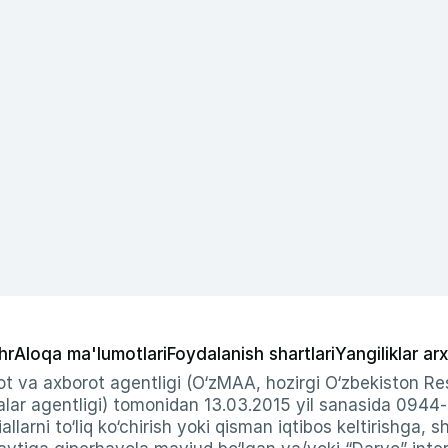
hr
Aloqa ma'lumotlari
Foydalanish shartlari
Yangiliklar arx
t va axborot agentligi (O‘zMAA, hozirgi O‘zbekiston Res
ar agentligi) tomonidan 13.03.2015 yil sanasida 0944
allarni to‘liq ko‘chirish yoki qisman iqtibos keltirishga, 