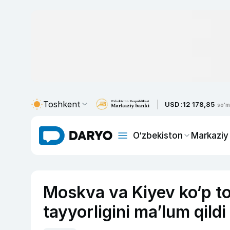
Toshkent
USD :
12 178,85
so'm
O‘zbekiston
Markaziy
Moskva va Kiyev ko‘p 
tayyorligini ma’lum qildi