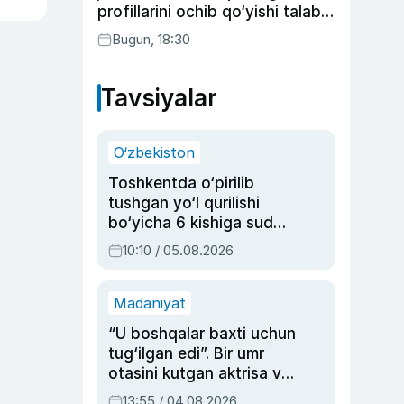
profillarini ochib qo‘yishi talab
etilishi mumkin
Bugun, 18:30
Tavsiyalar
O‘zbekiston
Toshkentda o‘pirilib
tushgan yo‘l qurilishi
bo‘yicha 6 kishiga sud
hukmi o‘qildi
10:10 / 05.08.2026
Madaniyat
“U boshqalar baxti uchun
tug‘ilgan edi”. Bir umr
otasini kutgan aktrisa va
dublyaj ustasi Rimma
13:55 / 04.08.2026