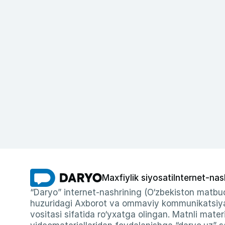
Maxfiylik siyosati
Internet-nas
“Daryo” internet-nashrining (O‘zbekiston matbuo
huzuridagi Axborot va ommaviy kommunikatsiyal
vositasi sifatida ro‘yxatga olingan. Matnli materi