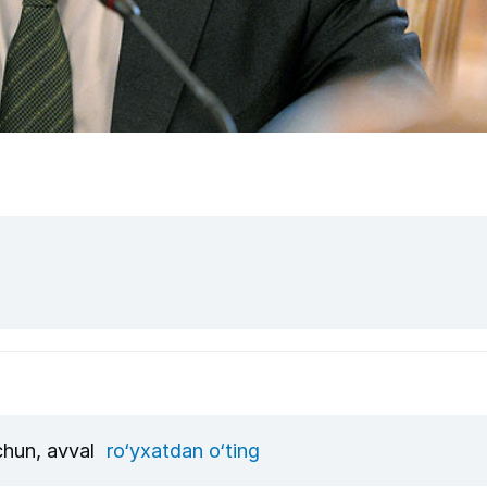
uchun, avval
ro‘yxatdan o‘ting