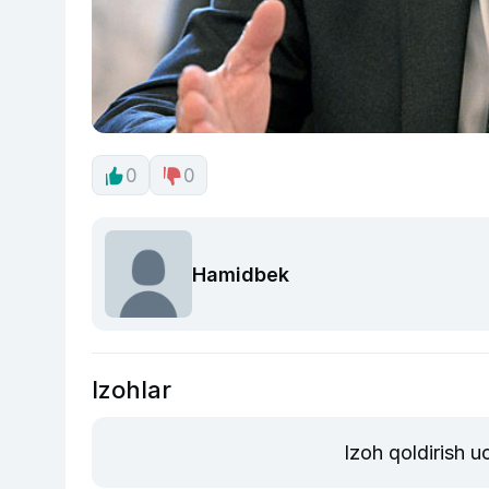
0
0
Hamidbek
Izohlar
Izoh qoldirish 