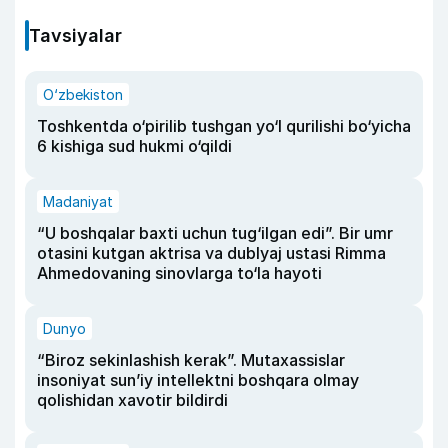
Tavsiyalar
O‘zbekiston
Toshkentda o‘pirilib tushgan yo‘l qurilishi bo‘yicha
6 kishiga sud hukmi o‘qildi
Madaniyat
“U boshqalar baxti uchun tug‘ilgan edi”. Bir umr
otasini kutgan aktrisa va dublyaj ustasi Rimma
Ahmedovaning sinovlarga to‘la hayoti
Dunyo
“Biroz sekinlashish kerak”. Mutaxassislar
insoniyat sun’iy intellektni boshqara olmay
qolishidan xavotir bildirdi