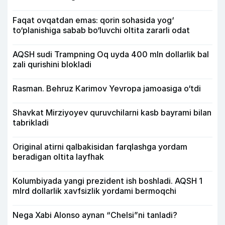
Faqat ovqatdan emas: qorin sohasida yog‘
to‘planishiga sabab bo‘luvchi oltita zararli odat
AQSH sudi Trampning Oq uyda 400 mln dollarlik bal
zali qurishini blokladi
Rasman. Behruz Karimov Yevropa jamoasiga o‘tdi
Shavkat Mirziyoyev quruvchilarni kasb bayrami bilan
tabrikladi
Original atirni qalbakisidan farqlashga yordam
beradigan oltita layfhak
Kolumbiyada yangi prezident ish boshladi. AQSH 1
mlrd dollarlik xavfsizlik yordami bermoqchi
Nega Xabi Alonso aynan “Chelsi”ni tanladi?