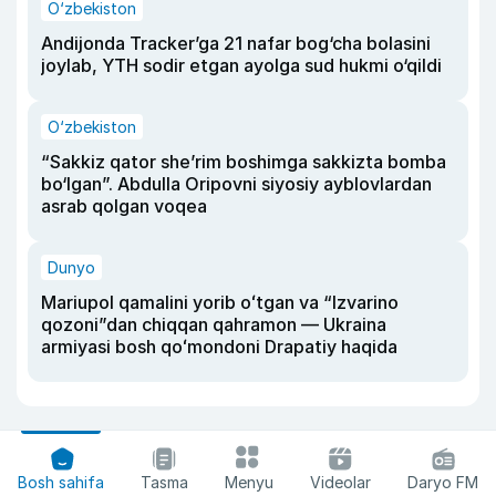
O‘zbekiston
Andijonda Tracker’ga 21 nafar bog‘cha bolasini
joylab, YTH sodir etgan ayolga sud hukmi o‘qildi
O‘zbekiston
“Sakkiz qator she’rim boshimga sakkizta bomba
bo‘lgan”. Abdulla Oripovni siyosiy ayblovlardan
asrab qolgan voqea
Dunyo
Mariupol qamalini yorib oʻtgan va “Izvarino
qozoni”dan chiqqan qahramon — Ukraina
armiyasi bosh qoʻmondoni Drapatiy haqida
Bosh sahifa
Tasma
Menyu
Videolar
Daryo FM