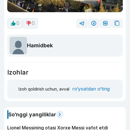
0
0
Hamidbek
Izohlar
ro‘yxatdan o‘ting
Izoh qoldirish uchun, avval
So‘nggi yangiliklar
Lionel Messining otasi Xorxe Messi vafot etdi