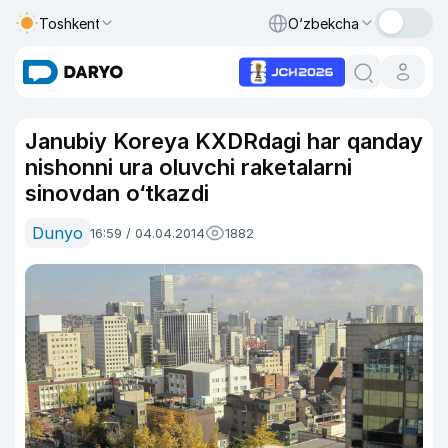
Toshkent
O‘zbekcha
Janubiy Koreya KXDRdagi har qanday
nishonni ura oluvchi raketalarni
sinovdan o‘tkazdi
Dunyo
16:59 / 04.04.2014
1882