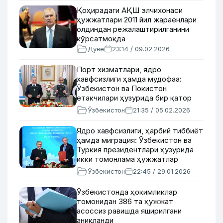
Қоҳирадаги АҚШ элчихонаси
ҳужжатлари 2011 йил жараёнлари
олдиндан режалаштирилганини
кўрсатмоқда
Дунё
23:14 / 09.02.2026
Порт хизматлари, ядро
хавфсизлиги ҳамда мудофаа:
Ўзбекистон ва Покистон
етакчилари ҳузурида бир қатор
ҳужжатлар имзоланди
Ўзбекистон
21:35 / 05.02.2026
Ядро хавфсизлиги, ҳарбий тиббиёт
ҳамда миграция: Ўзбекистон ва
Туркия президентлари ҳузурида
икки томонлама ҳужжатлар
имзоланди
Ўзбекистон
22:45 / 29.01.2026
Ўзбекистонда ҳокимликлар
томонидан 386 та ҳужжат
асоссиз равишда яширилгани
аниқланди