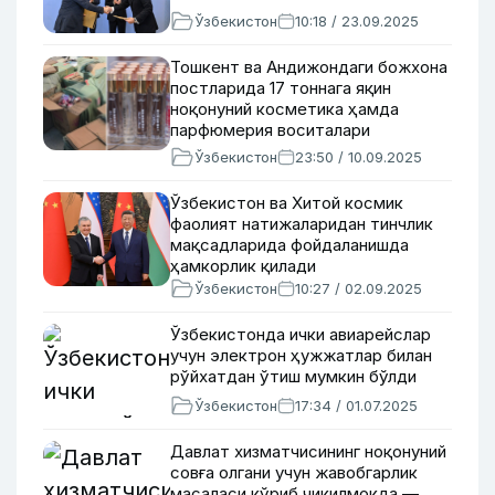
Ўзбекистон
10:18 / 23.09.2025
Тошкент ва Андижондаги божхона
постларида 17 тоннага яқин
ноқонуний косметика ҳамда
парфюмерия воситалари
аниқланди
Ўзбекистон
23:50 / 10.09.2025
Ўзбекистон ва Хитой космик
фаолият натижаларидан тинчлик
мақсадларида фойдаланишда
ҳамкорлик қилади
Ўзбекистон
10:27 / 02.09.2025
Ўзбекистонда ички авиарейслар
учун электрон ҳужжатлар билан
рўйхатдан ўтиш мумкин бўлди
Ўзбекистон
17:34 / 01.07.2025
Давлат хизматчисининг ноқонуний
совға олгани учун жавобгарлик
масаласи кўриб чиқилмоқда —