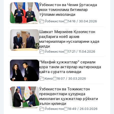
Ўзбекистон ва Чехия ўртасида
икки томонлама битимлар
тўплами имзоланди
Ўзбекистон
14:16 / 30.04.2026
Шавкат Мирзиёев Қозоғистон
раҳбарига ноёб архив
материаллари нусхаларини ҳадя
қилди
Ўзбекистон
17:21 / 11.04.2026
“Махфий ҳужжатлар” сериали
қора танли актёрлар иштирокида
қайта суратга олинади
Кино
16:07 / 30.03.2026
Ўзбекистон ва Тожикистон
президентлари ҳузурида
имзоланган ҳужжатлар рўйхати
эълон қилинди
Ўзбекистон
18:49 / 26.03.2026