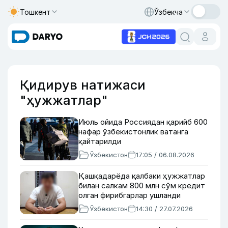
Тошкент
Ўзбекча
Қидирув натижаси
"ҳужжатлар"
Июль ойида Россиядан қарийб 600
нафар ўзбекистонлик ватанга
қайтарилди
Ўзбекистон
17:05 / 06.08.2026
Қашқадарёда қалбаки ҳужжатлар
билан салкам 800 млн сўм кредит
олган фирибгарлар ушланди
Ўзбекистон
14:30 / 27.07.2026