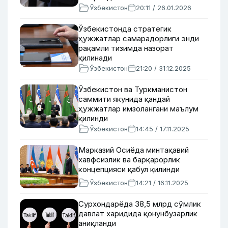
Ўзбекистон
20:11 / 26.01.2026
Ўзбекистонда стратегик
ҳужжатлар самарадорлиги энди
рақамли тизимда назорат
қилинади
Ўзбекистон
21:20 / 31.12.2025
Ўзбекистон ва Туркманистон
саммити якунида қандай
ҳужжатлар имзолангани маълум
қилинди
Ўзбекистон
14:45 / 17.11.2025
Марказий Осиёда минтақавий
хавфсизлик ва барқарорлик
концепцияси қабул қилинди
Ўзбекистон
14:21 / 16.11.2025
Сурхондарёда 38,5 млрд сўмлик
давлат харидида қонунбузарлик
аниқланди