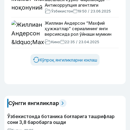
Антикоррупция агентлиги
Ўзбекистон
19:50 / 23.06.2025
Жиллиан Андерсон “Махфий
ҳужжатлар” сериалининг янги
версиясида рол ўйнаши мумкин
Кино
22:35 / 23.04.2025
Кўпроқ янгиликларни юклаш
Сўнгги янгиликлар
Ўзбекистонда ботаника боғларига ташрифлар
сони 3,8 баробарга ошди