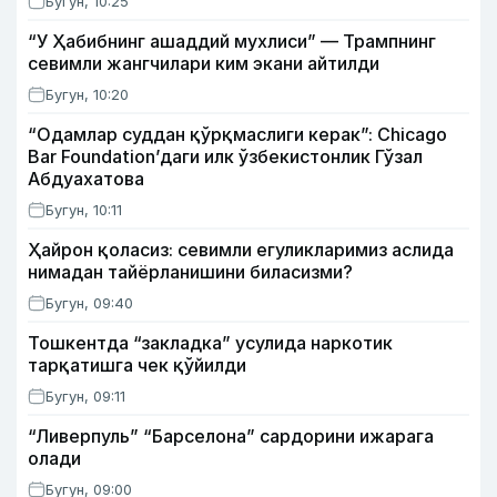
Бугун, 10:25
“У Ҳабибнинг ашаддий мухлиси” — Трампнинг
севимли жангчилари ким экани айтилди
Бугун, 10:20
“Одамлар суддан қўрқмаслиги керак”: Chicago
Bar Foundation’даги илк ўзбекистонлик Гўзал
Абдуахатова
Бугун, 10:11
Ҳайрон қоласиз: севимли егуликларимиз аслида
нимадан тайёрланишини биласизми?
Бугун, 09:40
Тошкентда “закладка” усулида наркотик
тарқатишга чек қўйилди
Бугун, 09:11
“Ливерпуль” “Барселона” сардорини ижарага
олади
Бугун, 09:00