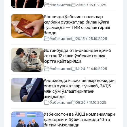
Ўзбекистон
23:55 / 15.11.2025
Россияда ўзбекистонликлар
қалбаки ҳужжатлар билан қўлга
тушмоқда — ТИВ огоҳлантириш
берди
Ўзбекистон
20:15 / 25.10.2025
Истанбулда ота-онасидан қочиб
кетган 12 ёшли ўзбекистонлик
юртга қайтарилди
Ўзбекистон
14:24 / 14.10.2025
Андижонда ишсиз аёллар номидан
сохта ҳужжатлар тузилиб, 247,5
млн сўм ўзлаштирилгани
аниқланди
Ўзбекистон
08:26 / 11.10.2025
Ўзбекистон ва АҚШ компаниялари
ҳамкорлиги бўйича камида 10 та
битим имзоланди