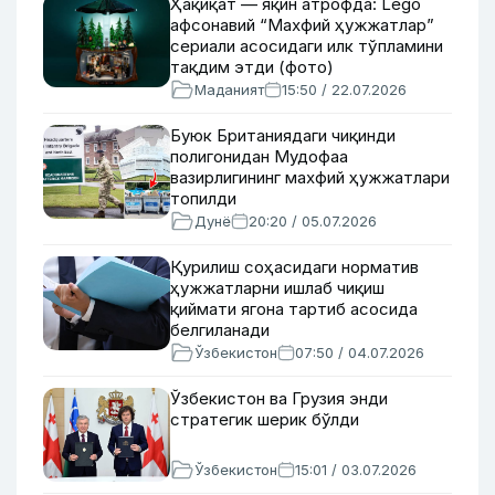
Ҳақиқат — яқин атрофда: Lego
афсонавий “Махфий ҳужжатлар”
сериали асосидаги илк тўпламини
тақдим этди (фото)
Маданият
15:50 / 22.07.2026
Буюк Британиядаги чиқинди
полигонидан Мудофаа
вазирлигининг махфий ҳужжатлари
топилди
Дунё
20:20 / 05.07.2026
Қурилиш соҳасидаги норматив
ҳужжатларни ишлаб чиқиш
қиймати ягона тартиб асосида
белгиланади
Ўзбекистон
07:50 / 04.07.2026
Ўзбекистон ва Грузия энди
стратегик шерик бўлди
Ўзбекистон
15:01 / 03.07.2026