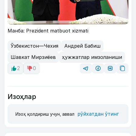
Манба: Prezident matbuot xizmati
Ўзбекистон—Чехия
Андрей Бабиш
Шавкат Мирзиёев
ҳужжатлар имзоланиши
2
0
Изоҳлар
рўйхатдан ўтинг
Изоҳ қолдириш учун, аввал