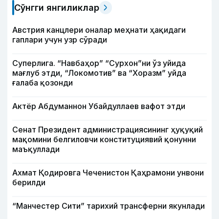
Сўнгги янгиликлар
Австрия канцлери оналар меҳнати ҳақидаги
гаплари учун узр сўради
Суперлига. “Навбаҳор” “Сурхон”ни ўз уйида
мағлуб этди, “Локомотив” ва “Хоразм” уйда
ғалаба қозонди
Актёр Абду­маннон Убайдуллаев вафот этди
Сенат Президент администрациясининг ҳуқуқий
мақомини белгиловчи конституциявий қонунни
маъқуллади
Ахмат Қодировга Чеченистон Қаҳрамони унвони
берилди
“Манчестер Сити” тарихий трансферни якунлади