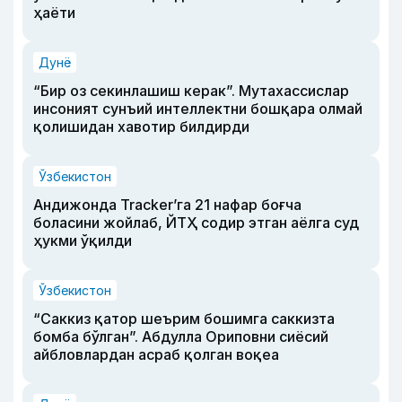
ҳаёти
Дунё
“Бир оз секинлашиш керак”. Мутахассислар
инсоният сунъий интеллектни бошқара олмай
қолишидан хавотир билдирди
Ўзбекистон
Андижонда Tracker’га 21 нафар боғча
боласини жойлаб, ЙТҲ содир этган аёлга суд
ҳукми ўқилди
Ўзбекистон
“Саккиз қатор шеърим бошимга саккизта
бомба бўлган”. Абдулла Ориповни сиёсий
айбловлардан асраб қолган воқеа