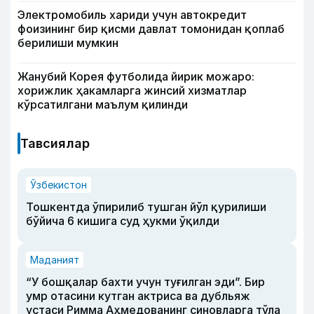
Электромобиль хариди учун автокредит
фоизининг бир қисми давлат томонидан қоплаб
берилиши мумкин
Жанубий Корея футболида йирик можаро:
хорижлик ҳакамларга жинсий хизматлар
кўрсатилгани маълум қилинди
Тавсиялар
Ўзбекистон
Тошкентда ўпирилиб тушган йўл қурилиши
бўйича 6 кишига суд ҳукми ўқилди
Маданият
“У бошқалар бахти учун туғилган эди”. Бир
умр отасини кутган актриса ва дубльяж
устаси Римма Аҳмедованинг синовларга тўла