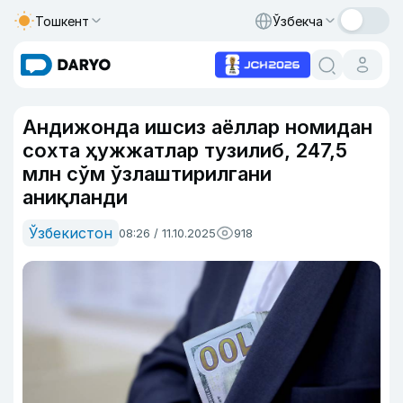
Тошкент
Ўзбекча
Андижонда ишсиз аёллар номидан
сохта ҳужжатлар тузилиб, 247,5
млн сўм ўзлаштирилгани
аниқланди
Ўзбекистон
08:26 / 11.10.2025
918