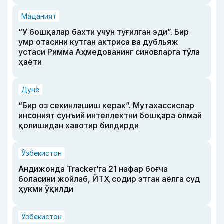
Маданият
“У бошқалар бахти учун туғилган эди”. Бир
умр отасини кутган актриса ва дубльяж
устаси Римма Аҳмедованинг синовларга тўла
ҳаёти
Дунё
“Бир оз секинлашиш керак”. Мутахассислар
инсоният сунъий интеллектни бошқара олмай
қолишидан хавотир билдирди
Ўзбекистон
Андижонда Tracker’га 21 нафар боғча
боласини жойлаб, ЙТҲ содир этган аёлга суд
ҳукми ўқилди
Ўзбекистон