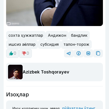
сохта ҳужжатлар
Андижон
бандлик
ишсиз аёллар
субсидия
талон-торож
0
0
Azizbek Toshqorayev
Изоҳлар
рўйхатдан ўтинг
Изоҳ қолдириш учун, аввал