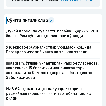
Сўнгги янгиликлар
Дунай дарёсида сув сатҳи пасайиб, қарийб 1700
йиллик Рим кўприги қолдиқлари кўринди
Ўзбекистон Журналистлар уюшмаси қошида
Блогерлар ижодий кенгаши ташкил этилди
Instagram: Ўғлини уйлантирган Райҳон Уласенова,
никоҳининг 15 йиллигини нишонлаган турк
актёрлари ва Камелот қасрига саёҳат қилган
Зебо Раҳимова
ИИВ йўл ҳаракати қоидабузарликларини
расмийлаштиришнинг янги тартибини таклиф
қилди