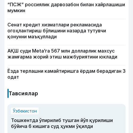
“ПСЖ” россиялик дарвозабон билан хайрлашиши
мумкин
Сенат кредит хизматлари рекламасида
огоҳлантириш бўлишини назарда тутувчи
қонунни маъқуллади
АҚШ суди Meta’га 567 млн долларлик махсус
жамғарма жорий этиш мажбуриятини юклади
Ёзда терлашни камайтиришга ёрдам берадиган 3
одат
Тавсиялар
Ўзбекистон
Тошкентда ўпирилиб тушган йўл қурилиши
бўйича 6 кишига суд ҳукми ўқилди