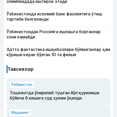
олимпиадада иштирок этади
Ўзбекистонда исломий банк фаолиятига ўтиш
тартиби белгиланди
Ўзбекистондан Россияга ишлашга борганлар
сони камайди
Ҳатто фантастика ишқибозлари бўлмаганлар ҳам
кўриши керак бўлган 10 та фильм
Тавсиялар
Ўзбекистон
Тошкентда ўпирилиб тушган йўл қурилиши
бўйича 6 кишига суд ҳукми ўқилди
Маданият