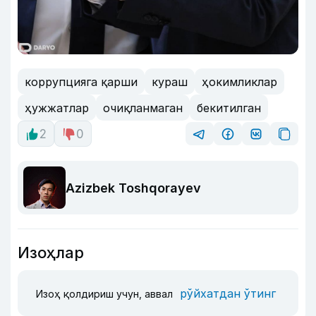
коррупцияга қарши
кураш
ҳокимликлар
ҳужжатлар
очиқланмаган
бекитилган
2
0
Azizbek Toshqorayev
Изоҳлар
рўйхатдан ўтинг
Изоҳ қолдириш учун, аввал