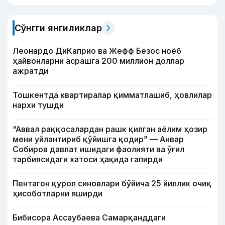
Сўнгги янгиликлар
Леонардо ДиКаприо ва Жефф Безос ноёб
ҳайвонларни асрашга 200 миллион доллар
ажратди
Тошкентда квартиралар қимматлашиб, ҳовлилар
нархи тушди
“Аввал раққосалардан рашк қилган аёлим ҳозир
мени уйлантириб қўйишга қодир” — Анвар
Собиров давлат ишидаги фаолияти ва ўғил
тарбиясидаги хатоси ҳақида гапирди
Пентагон қурол синовлари бўйича 25 йиллик очиқ
ҳисоботларни яширди
Бибисора Ассаубаева Самарқанддаги