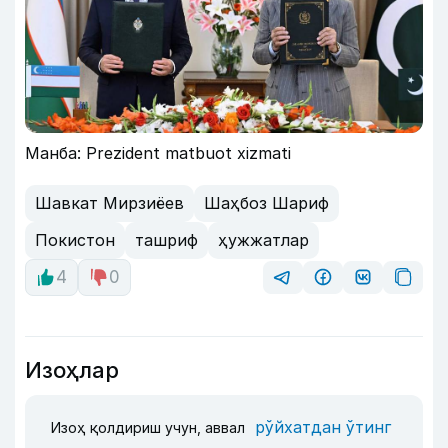
Манба: Prezident matbuot xizmati
Шавкат Мирзиёев
Шаҳбоз Шариф
Покистон
ташриф
ҳужжатлар
4
0
Изоҳлар
рўйхатдан ўтинг
Изоҳ қолдириш учун, аввал