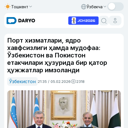
Тошкент
Ўзбекча
Порт хизматлари, ядро
хавфсизлиги ҳамда мудофаа:
Ўзбекистон ва Покистон
етакчилари ҳузурида бир қатор
ҳужжатлар имзоланди
Ўзбекистон
21:35 / 05.02.2026
2318