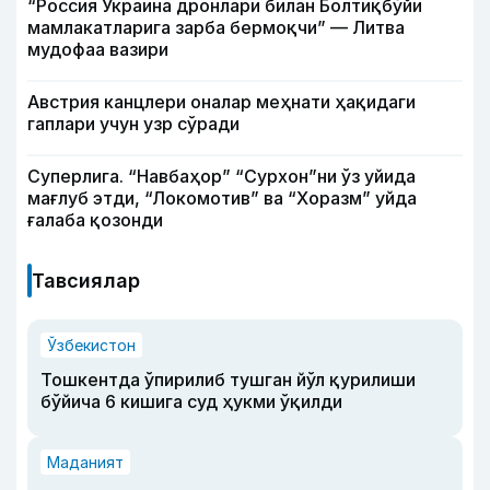
“Россия Украина дронлари билан Болтиқбўйи
мамлакатларига зарба бермоқчи” — Литва
мудофаа вазири
Австрия канцлери оналар меҳнати ҳақидаги
гаплари учун узр сўради
Суперлига. “Навбаҳор” “Сурхон”ни ўз уйида
мағлуб этди, “Локомотив” ва “Хоразм” уйда
ғалаба қозонди
Тавсиялар
Ўзбекистон
Тошкентда ўпирилиб тушган йўл қурилиши
бўйича 6 кишига суд ҳукми ўқилди
Маданият