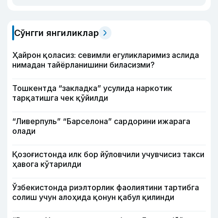
Сўнгги янгиликлар
Ҳайрон қоласиз: севимли егуликларимиз аслида
нимадан тайёрланишини биласизми?
Тошкентда “закладка” усулида наркотик
тарқатишга чек қўйилди
“Ливерпуль” “Барселона” сардорини ижарага
олади
Қозоғистонда илк бор йўловчили учувчисиз такси
ҳавога кўтарилди
Ўзбекистонда риэлторлик фаолиятини тартибга
солиш учун алоҳида қонун қабул қилинди