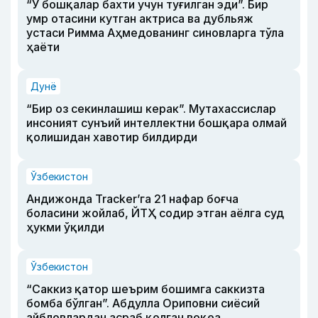
“У бошқалар бахти учун туғилган эди”. Бир
умр отасини кутган актриса ва дубльяж
устаси Римма Аҳмедованинг синовларга тўла
ҳаёти
Дунё
“Бир оз секинлашиш керак”. Мутахассислар
инсоният сунъий интеллектни бошқара олмай
қолишидан хавотир билдирди
Ўзбекистон
Андижонда Tracker’га 21 нафар боғча
боласини жойлаб, ЙТҲ содир этган аёлга суд
ҳукми ўқилди
Ўзбекистон
“Саккиз қатор шеърим бошимга саккизта
бомба бўлган”. Абдулла Ориповни сиёсий
айбловлардан асраб қолган воқеа