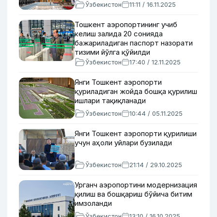
Ўзбекистон
11:11 / 16.11.2025
Тошкент аэропортининг учиб
келиш залида 20 сонияда
бажариладиган паспорт назорати
тизими йўлга қўйилди
Ўзбекистон
17:40 / 12.11.2025
Янги Тошкент аэропорти
қуриладиган жойда бошқа қурилиш
ишлари тақиқланади
Ўзбекистон
10:44 / 05.11.2025
Янги Тошкент аэропорти қурилиши
учун аҳоли уйлари бузилади
Ўзбекистон
21:14 / 29.10.2025
Урганч аэропортини модернизация
қилиш ва бошқариш бўйича битим
имзоланди
Ўзбекистон
13:10 / 16.10.2025