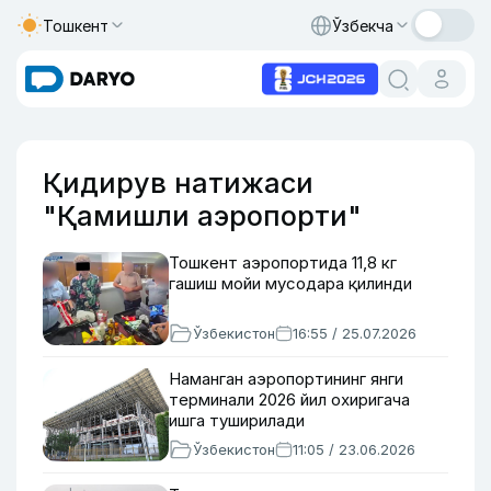
Тошкент
Ўзбекча
Қидирув натижаси
"Қамишли аэропорти"
Тошкент аэропортида 11,8 кг
гашиш мойи мусодара қилинди
Ўзбекистон
16:55 / 25.07.2026
Наманган аэропортининг янги
терминали 2026 йил охиригача
ишга туширилади
Ўзбекистон
11:05 / 23.06.2026