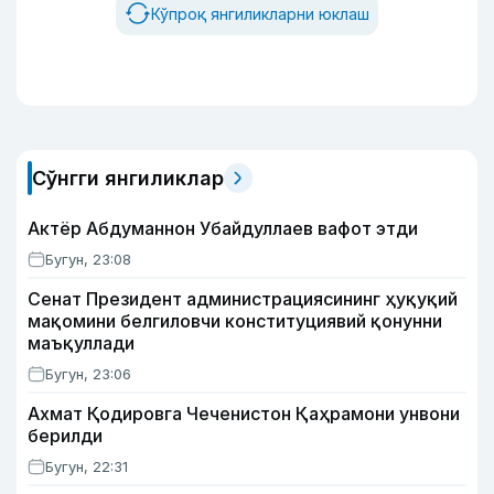
Кўпроқ янгиликларни юклаш
Сўнгги янгиликлар
Актёр Абду­маннон Убайдуллаев вафот этди
Бугун, 23:08
Сенат Президент администрациясининг ҳуқуқий
мақомини белгиловчи конституциявий қонунни
маъқуллади
Бугун, 23:06
Ахмат Қодировга Чеченистон Қаҳрамони унвони
берилди
Бугун, 22:31