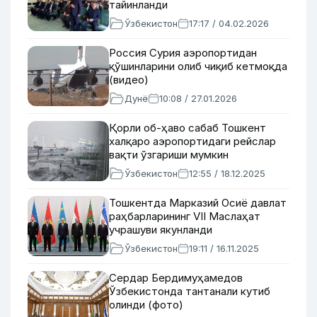
тайинланди
Ўзбекистон
17:17 / 04.02.2026
Россия Сурия аэропортидан
қўшинларини олиб чиқиб кетмоқда
(видео)
Дунё
10:08 / 27.01.2026
Қорли об-ҳаво сабаб Тошкент
халқаро аэропортидаги рейслар
вақти ўзгариши мумкин
Ўзбекистон
12:55 / 18.12.2025
Тошкентда Марказий Осиё давлат
раҳбарларининг VII Маслаҳат
учрашуви якунланди
Ўзбекистон
19:11 / 16.11.2025
Сердар Бердимуҳамедов
Ўзбекистонда тантанали кутиб
олинди (фото)