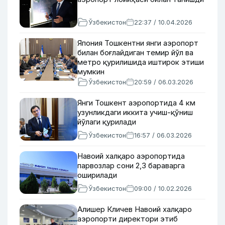
Ўзбекистон
22:37 / 10.04.2026
Япония Тошкентни янги аэропорт
билан боғлайдиган темир йўл ва
метро қурилишида иштирок этиши
мумкин
Ўзбекистон
20:59 / 06.03.2026
Янги Тошкент аэропортида 4 км
узунликдаги иккита учиш-қўниш
йўлаги қурилади
Ўзбекистон
16:57 / 06.03.2026
Навоий халқаро аэропортида
парвозлар сони 2,3 бараварга
оширилади
Ўзбекистон
09:00 / 10.02.2026
Алишер Кличев Навоий халқаро
аэропорти директори этиб