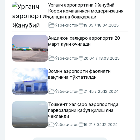
Урганч аэропортини Жанубий
Корея компанияси модернизация
қилади ва бошқаради
Ўзбекистон
19:05 / 18.04.2025
Андижон халқаро аэропорти 20
март куни очилади
Ўзбекистон
20:04 / 18.03.2025
Зомин аэропорти фаолияти
вақтинча тўхтатилди
Ўзбекистон
21:45 / 25.12.2024
Тошкент халқаро аэропортида
парвозларни қабул қилиш яна
чекланди
Ўзбекистон
16:21 / 04.12.2024