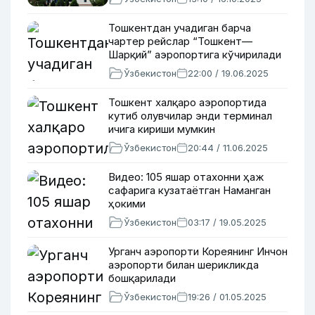
Тошкентдан учадиган барча
чартер рейслар “Тошкент—
Шарқий” аэропортига кўчирилади
Ўзбекистон
22:00 / 19.06.2025
Тошкент халқаро аэропортида
кутиб олувчилар энди терминал
ичига кириши мумкин
Ўзбекистон
20:44 / 11.06.2025
Видео: 105 яшар отахонни ҳаж
сафарига кузатаётган Наманган
ҳокими
Ўзбекистон
03:17 / 19.05.2025
Урганч аэропорти Кореянинг Инчон
аэропорти билан шерикликда
бошқарилади
Ўзбекистон
19:26 / 01.05.2025