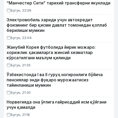
“Манчестер Сити” тарихий трансферни якунлади
Бугун, 22:06
Электромобиль хариди учун автокредит
фоизининг бир қисми давлат томонидан қоплаб
берилиши мумкин
Бугун, 22:04
Жанубий Корея футболида йирик можаро:
хорижлик ҳакамларга жинсий хизматлар
кўрсатилгани маълум қилинди
Бугун, 21:35
Ўзбекистонда I ва II гуруҳ ногиронлиги бўйича
пенсиялар энди фуқаро мурожаатисиз
тайинланиши мумкин
Бугун, 21:30
Норвегияда она ўғлига ғайриоддий исм қўйгани
учун қамалди
Бугун, 21:18