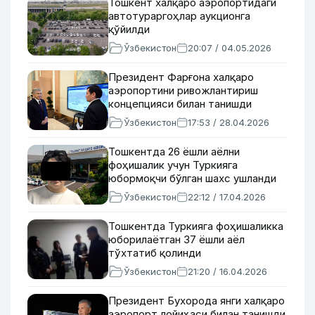
Тошкент халқаро аэропортидаги
автотураргоҳлар аукционга
қўйилди
Ўзбекистон
20:07 / 04.05.2026
Президент Фарғона халқаро
аэропортини ривожлантириш
концепцияси билан танишди
Ўзбекистон
17:53 / 28.04.2026
Тошкентда 26 ёшли аёлни
фоҳишалик учун Туркияга
юбормоқчи бўлган шахс ушланди
Ўзбекистон
22:12 / 17.04.2026
Тошкентда Туркияга фоҳишаликка
юборилаётган 37 ёшли аёл
тўхтатиб қолинди
Ўзбекистон
21:20 / 16.04.2026
Президент Бухорода янги халқаро
аэропорт лойиҳаси билан танишди