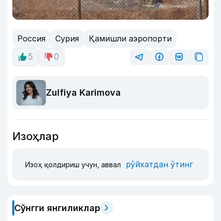
Россия
Сурия
Қамишли аэропорти
5
0
Zulfiya Karimova
Изоҳлар
рўйхатдан ўтинг
Изоҳ қолдириш учун, аввал
Сўнгги янгиликлар