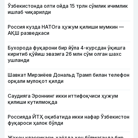
Ўзбекистонда олти ойда 15 трлн сўмлик ичимлик
ишлаб чиқарилди
Россия кузда НАТОга ҳужум қилиши мумкин —
АҚШ разведкаси
Бухорода фуқарони бир йўла 4-курсдан ўқишга
киритиб қўйиш эвазига 26 млн сўм олган шахс
ушланди
Шавкат Мирзиёев Дональд Трамп билан телефон
орқали мулоқот қилди
Саудияга Эроннинг икки иттифоқчиси ҳужум
қилиши кутилмоқда
Россияда ЙТҲ оқибатида икки нафар Ўзбекистон
фуқароси ҳалок бўлди
Жаҳон классикаси: ҳаётда ҳеч бўлмаганда бир