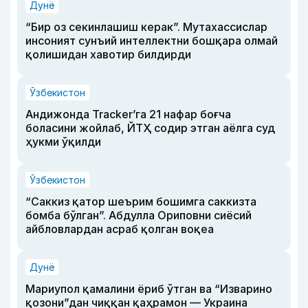
Дунё
“Бир оз секинлашиш керак”. Мутахассислар
инсоният сунъий интеллектни бошқара олмай
қолишидан хавотир билдирди
Ўзбекистон
Андижонда Tracker’га 21 нафар боғча
боласини жойлаб, ЙТҲ содир этган аёлга суд
ҳукми ўқилди
Ўзбекистон
“Саккиз қатор шеърим бошимга саккизта
бомба бўлган”. Абдулла Ориповни сиёсий
айбловлардан асраб қолган воқеа
Дунё
Мариупол қамалини ёриб ўтган ва “Изварино
қозони”дан чиққан қаҳрамон — Украина