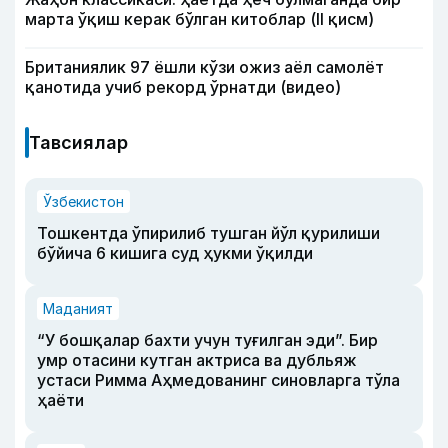
марта ўқиш керак бўлган китоблар (II қисм)
Британиялик 97 ёшли кўзи ожиз аёл самолёт
қанотида учиб рекорд ўрнатди (видео)
Тавсиялар
Ўзбекистон
Тошкентда ўпирилиб тушган йўл қурилиши
бўйича 6 кишига суд ҳукми ўқилди
Маданият
“У бошқалар бахти учун туғилган эди”. Бир
умр отасини кутган актриса ва дубльяж
устаси Римма Аҳмедованинг синовларга тўла
ҳаёти