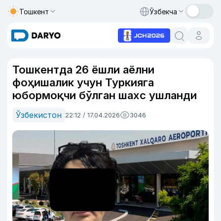
Тошкент
Ўзбекча
Тошкентда 26 ёшли аёлни
фоҳишалик учун Туркияга
юбормоқчи бўлган шахс ушланди
Ўзбекистон
22:12 / 17.04.2026
3046