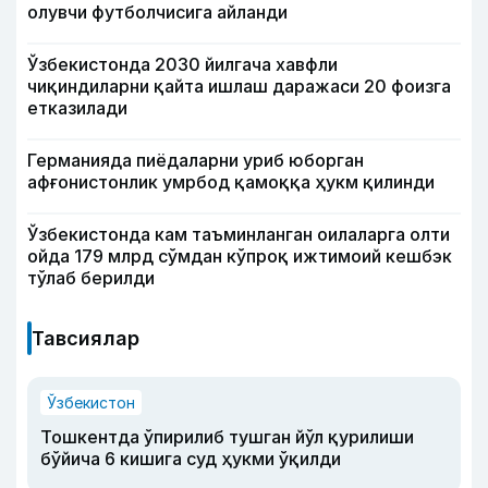
олувчи футболчисига айланди
Ўзбекистонда 2030 йилгача хавфли
чиқиндиларни қайта ишлаш даражаси 20 фоизга
етказилади
Германияда пиёдаларни уриб юборган
афғонистонлик умрбод қамоққа ҳукм қилинди
Ўзбекистонда кам таъминланган оилаларга олти
ойда 179 млрд сўмдан кўпроқ ижтимоий кешбэк
тўлаб берилди
Тавсиялар
Ўзбекистон
Тошкентда ўпирилиб тушган йўл қурилиши
бўйича 6 кишига суд ҳукми ўқилди