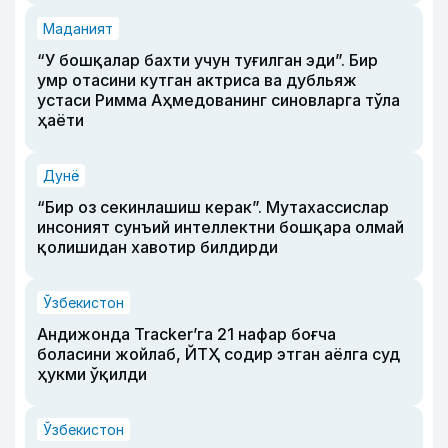
Маданият
“У бошқалар бахти учун туғилган эди”. Бир
умр отасини кутган актриса ва дубльяж
устаси Римма Аҳмедованинг синовларга тўла
ҳаёти
Дунё
“Бир оз секинлашиш керак”. Мутахассислар
инсоният сунъий интеллектни бошқара олмай
қолишидан хавотир билдирди
Ўзбекистон
Андижонда Tracker’га 21 нафар боғча
боласини жойлаб, ЙТҲ содир этган аёлга суд
ҳукми ўқилди
Ўзбекистон