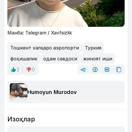
Манба: Telegram / Xavfsizlik
Тошкент халқаро аэропорти
Туркия
фоҳишалик
одам савдоси
жиноят иши
2
0
Humoyun Murodov
Изоҳлар