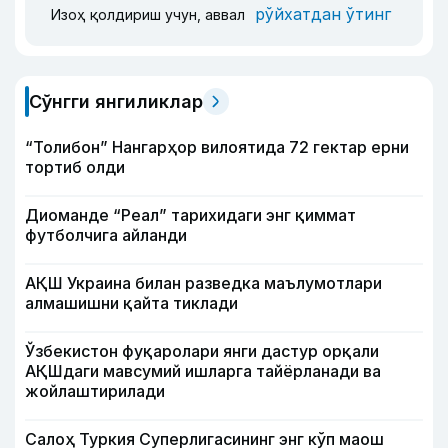
рўйхатдан ўтинг
Изоҳ қолдириш учун, аввал
Сўнгги янгиликлар
“Толибон” Нангарҳор вилоятида 72 гектар ерни
тортиб олди
Диоманде “Реал” тарихидаги энг қиммат
футболчига айланди
АҚШ Украина билан разведка маълумотлари
алмашишни қайта тиклади
Ўзбекистон фуқаролари янги дастур орқали
АҚШдаги мавсумий ишларга тайёрланади ва
жойлаштирилади
Салоҳ Туркия Суперлигасининг энг кўп маош