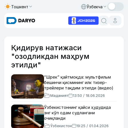
Тошкент
Ўзбекча
Қидирув натижаси
"озодликдан маҳрум
этилди"
“Шрек” қайтмоқда: мультфильм
бешинчи қисмининг илк тизер-
трейлери тақдим этилди (видео)
Маданият
13:50 / 18.06.2026
Ўзбекистоннинг қайси ҳудудида
энг кўп одам судлангани
очиқланди
Ўзбекистон
19:25 / 01.04.2026