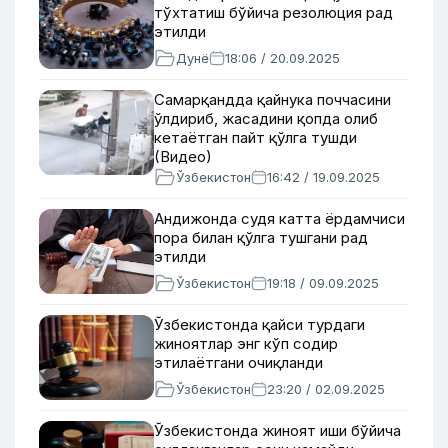
тўхтатиш бўйича резолюция рад
этилди
Дунё
18:06 / 20.09.2025
Самарқандда қайнука поччасини
ўлдириб, жасадини қопда олиб
кетаётган пайт қўлга тушди
(Видео)
Ўзбекистон
16:42 / 19.09.2025
Андижонда судя катта ёрдамчиси
пора билан қўлга тушгани рад
этилди
Ўзбекистон
19:18 / 09.09.2025
Ўзбекистонда қайси турдаги
жиноятлар энг кўп содир
этилаётгани очиқланди
Ўзбекистон
23:20 / 02.09.2025
Ўзбекистонда жиноят иши бўйича