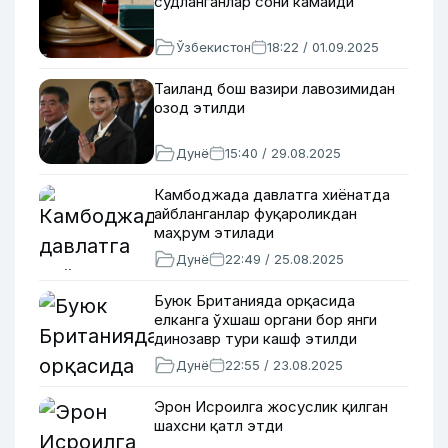
судланганлар сони камайди
Ўзбекистон
18:22 / 01.09.2025
Таиланд бош вазири лавозимидан
озод этилди
Дунё
15:40 / 29.08.2025
Камбоджада давлатга хиёнатда
айбланганлар фуқароликдан
маҳрум этилади
Дунё
22:49 / 25.08.2025
Буюк Британияда орқасида
елканга ўхшаш органи бор янги
динозавр тури кашф этилди
Дунё
22:55 / 23.08.2025
Эрон Исроилга жосуслик қилган
шахсни қатл этди