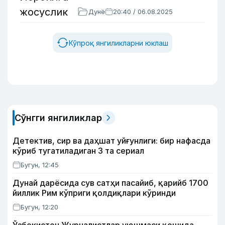
Дунё
20:40 / 06.08.2025
Кўпроқ янгиликларни юклаш
Сўнгги янгиликлар
Детектив, сир ва даҳшат уйғунлиги: бир нафасда
кўриб тугатиладиган 3 та сериал
Бугун, 12:45
Дунай дарёсида сув сатҳи пасайиб, қарийб 1700
йиллик Рим кўприги қолдиқлари кўринди
Бугун, 12:20