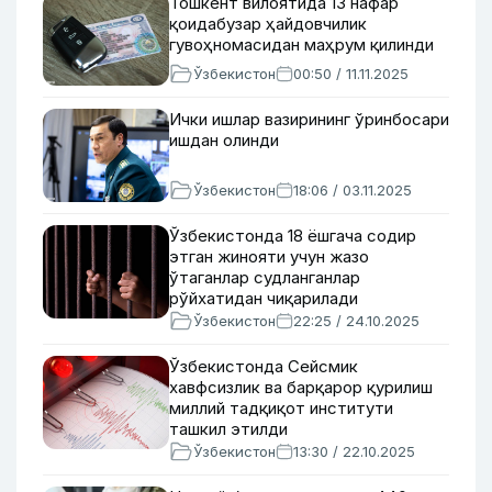
Тошкент вилоятида 13 нафар
қоидабузар ҳайдовчилик
гувоҳномасидан маҳрум қилинди
Ўзбекистон
00:50 / 11.11.2025
Ички ишлар вазирининг ўринбосари
ишдан олинди
Ўзбекистон
18:06 / 03.11.2025
Ўзбекистонда 18 ёшгача содир
этган жинояти учун жазо
ўтаганлар судланганлар
рўйхатидан чиқарилади
Ўзбекистон
22:25 / 24.10.2025
Ўзбекистонда Сейсмик
хавфсизлик ва барқарор қурилиш
миллий тадқиқот институти
ташкил этилди
Ўзбекистон
13:30 / 22.10.2025