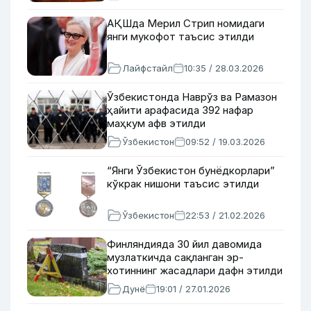
АҚШда Мерил Стрип номидаги
янги мукофот таъсис этилди
Лайфстайл
10:35 / 28.03.2026
Ўзбекистонда Наврўз ва Рамазон
ҳайити арафасида 392 нафар
маҳкум афв этилди
Ўзбекистон
09:52 / 19.03.2026
“Янги Ўзбекистон бунёдкорлари”
кўкрак нишони таъсис этилди
Ўзбекистон
22:53 / 21.02.2026
Финляндияда 30 йил давомида
музлаткичда сақланган эр-
хотиннинг жасадлари дафн этилди
Дунё
19:01 / 27.01.2026