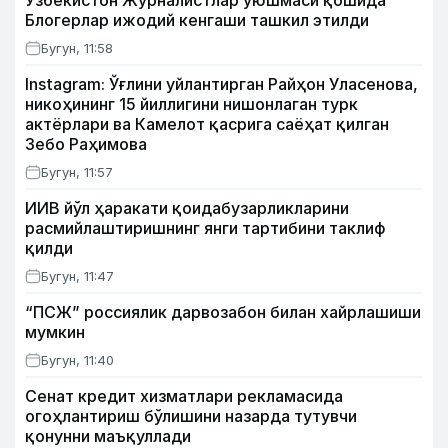
Ўзбекистон Журналистлар уюшмаси қошида
Блогерлар ижодий кенгаши ташкил этилди
Бугун, 11:58
Instagram: Ўғлини уйлантирган Райҳон Уласенова,
никоҳининг 15 йиллигини нишонлаган турк
актёрлари ва Камелот қасрига саёҳат қилган
Зебо Раҳимова
Бугун, 11:57
ИИВ йўл ҳаракати қоидабузарликларини
расмийлаштиришнинг янги тартибини таклиф
қилди
Бугун, 11:47
“ПСЖ” россиялик дарвозабон билан хайрлашиши
мумкин
Бугун, 11:40
Сенат кредит хизматлари рекламасида
огоҳлантириш бўлишини назарда тутувчи
қонунни маъқуллади