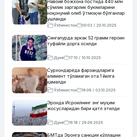
Навоий божхона постида 440 млн
сўмлик заргарлик буюмларини
ноқонуний олиб ўтмоқчи бўлганлар
ушланди
Ўзбекистон
00:03 / 20.10.2025
Сингапурда эркак 52 грамм героин
туфайли дорга осилди
Дунё
17:10 / 10.10.2025
Сурхондарёда фарзандларига
алимент тўламаган ота 1 йилга
қамалди
Ўзбекистон
19:06 / 03.10.2025
Эронда Исроилнинг энг муҳим
жосусларидан бири қатл этилди
Дунё
16:18 / 29.09.2025
БМТда Эронга санкция қўллашни