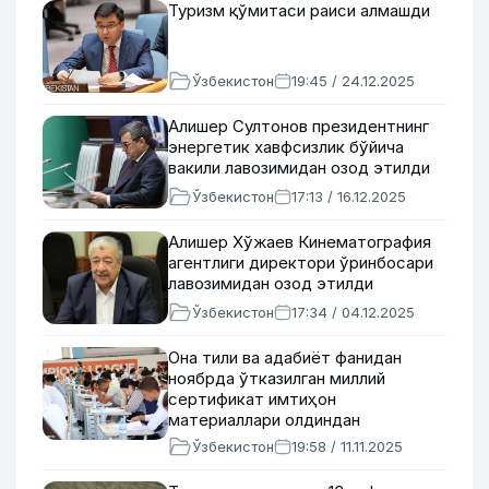
Туризм қўмитаси раиси алмашди
Ўзбекистон
19:45 / 24.12.2025
Алишер Султонов президентнинг
энергетик хавфсизлик бўйича
вакили лавозимидан озод этилди
Ўзбекистон
17:13 / 16.12.2025
Алишер Хўжаев Кинематография
агентлиги директори ўринбосари
лавозимидан озод этилди
Ўзбекистон
17:34 / 04.12.2025
Она тили ва адабиёт фанидан
ноябрда ўтказилган миллий
сертификат имтиҳон
материаллари олдиндан
тарқатилгани рад этилди
Ўзбекистон
19:58 / 11.11.2025