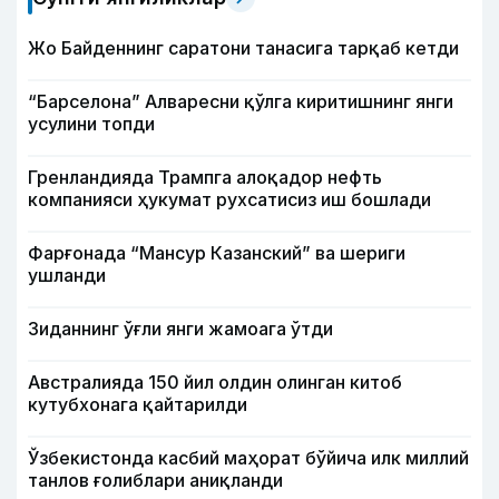
Жо Байденнинг саратони танасига тарқаб кетди
“Барселона” Алваресни қўлга киритишнинг янги
усулини топди
Гренландияда Трампга алоқадор нефть
компанияси ҳукумат рухсатисиз иш бошлади
Фарғонада “Мансур Казанский” ва шериги
ушланди
Зиданнинг ўғли янги жамоага ўтди
Австралияда 150 йил олдин олинган китоб
кутубхонага қайтарилди
Ўзбекистонда касбий маҳорат бўйича илк миллий
танлов ғолиблари аниқланди