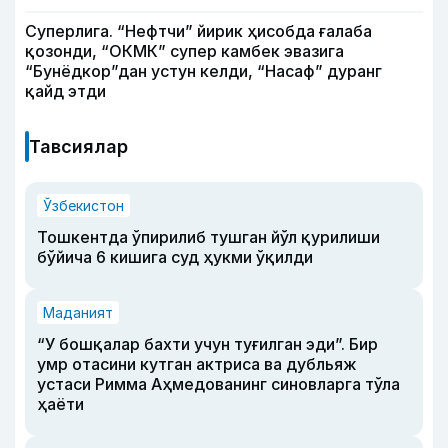
Суперлига. “Нефтчи” йирик ҳисобда ғалаба
қозонди, “ОКМК” супер камбек эвазига
“Бунёдкор”дан устун келди, “Насаф” дуранг
қайд этди
Тавсиялар
Ўзбекистон
Тошкентда ўпирилиб тушган йўл қурилиши
бўйича 6 кишига суд ҳукми ўқилди
Маданият
“У бошқалар бахти учун туғилган эди”. Бир
умр отасини кутган актриса ва дубльяж
устаси Римма Аҳмедованинг синовларга тўла
ҳаёти