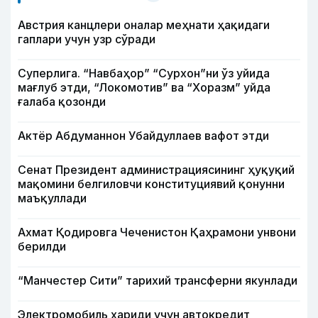
Австрия канцлери оналар меҳнати ҳақидаги
гаплари учун узр сўради
Суперлига. “Навбаҳор” “Сурхон”ни ўз уйида
мағлуб этди, “Локомотив” ва “Хоразм” уйда
ғалаба қозонди
Актёр Абду­маннон Убайдуллаев вафот этди
Сенат Президент администрациясининг ҳуқуқий
мақомини белгиловчи конституциявий қонунни
маъқуллади
Ахмат Қодировга Чеченистон Қаҳрамони унвони
берилди
“Манчестер Сити” тарихий трансферни якунлади
Электромобиль хариди учун автокредит