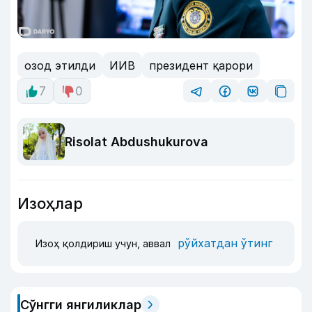
озод этилди
ИИВ
президент қарори
7
0
Risolat Abdushukurova
Изоҳлар
рўйхатдан ўтинг
Изоҳ қолдириш учун, аввал
Сўнгги янгиликлар