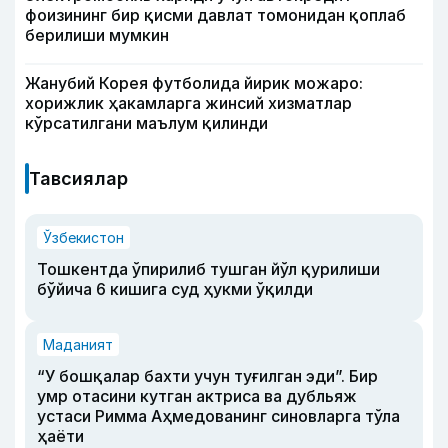
фоизининг бир қисми давлат томонидан қоплаб
берилиши мумкин
Жанубий Корея футболида йирик можаро:
хорижлик ҳакамларга жинсий хизматлар
кўрсатилгани маълум қилинди
Тавсиялар
Ўзбекистон
Тошкентда ўпирилиб тушган йўл қурилиши
бўйича 6 кишига суд ҳукми ўқилди
Маданият
“У бошқалар бахти учун туғилган эди”. Бир
умр отасини кутган актриса ва дубльяж
устаси Римма Аҳмедованинг синовларга тўла
ҳаёти