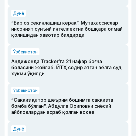
Дунё
“Бир оз секинлашиш керак”. Мутахассислар
инсоният сунъий интеллектни бошқара олмай
қолишидан хавотир билдирди
Ўзбекистон
Андижонда Tracker’га 21 нафар боғча
боласини жойлаб, ЙТҲ содир этган аёлга суд
ҳукми ўқилди
Ўзбекистон
“Саккиз қатор шеърим бошимга саккизта
бомба бўлган”. Абдулла Ориповни сиёсий
айбловлардан асраб қолган воқеа
Дунё