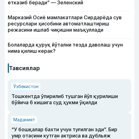
етказиб беради” — Зеленский
Марказий Осиё мамлакатлари Сирдарёда сув
ресурслари ҳисобини автоматлаштириш
режасини ишлаб чиқишни маъқуллади
Болаларда қуруқ йўтални тезда даволаш учун
нима қилиш керак?
Тавсиялар
Ўзбекистон
Тошкентда ўпирилиб тушган йўл қурилиши
бўйича 6 кишига суд ҳукми ўқилди
Маданият
“У бошқалар бахти учун туғилган эди”. Бир
умр отасини кутган актриса ва дубльяж