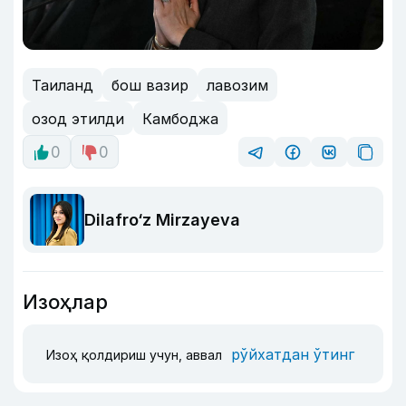
Таиланд
бош вазир
лавозим
озод этилди
Камбоджа
0
0
Dilafro‘z Mirzayeva
Изоҳлар
рўйхатдан ўтинг
Изоҳ қолдириш учун, аввал