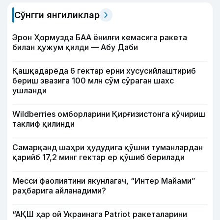
Сўнгги янгиликлар
Эрон Ҳормузда БАА ёнилғи кемасига ракета
билан ҳужум қилди — Абу Даби
Қашқадарёда 6 гектар ерни хусусийлаштириб
бериш эвазига 100 млн сўм сўраган шахс
ушланди
Wildberries омборларини Қирғизистонга кўчириш
таклиф қилинди
Самарқанд шаҳри ҳудудига қўшни туманлардан
қарийб 17,2 минг гектар ер қўшиб берилади
Месси фаолиятини якунлагач, “Интер Майами”
раҳбарига айланадими?
“АҚШ ҳар ой Украинага Patriot ракеталарини