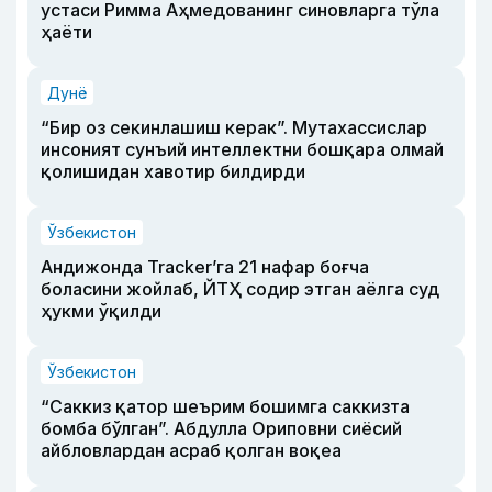
устаси Римма Аҳмедованинг синовларга тўла
ҳаёти
Дунё
“Бир оз секинлашиш керак”. Мутахассислар
инсоният сунъий интеллектни бошқара олмай
қолишидан хавотир билдирди
Ўзбекистон
Андижонда Tracker’га 21 нафар боғча
боласини жойлаб, ЙТҲ содир этган аёлга суд
ҳукми ўқилди
Ўзбекистон
“Саккиз қатор шеърим бошимга саккизта
бомба бўлган”. Абдулла Ориповни сиёсий
айбловлардан асраб қолган воқеа