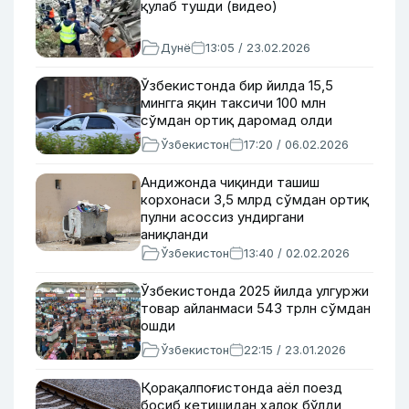
қулаб тушди (видео)
Дунё
13:05 / 23.02.2026
Ўзбекистонда бир йилда 15,5
мингга яқин таксичи 100 млн
сўмдан ортиқ даромад олди
Ўзбекистон
17:20 / 06.02.2026
Андижонда чиқинди ташиш
корхонаси 3,5 млрд сўмдан ортиқ
пулни асоссиз ундиргани
аниқланди
Ўзбекистон
13:40 / 02.02.2026
Ўзбекистонда 2025 йилда улгуржи
товар айланмаси 543 трлн сўмдан
ошди
Ўзбекистон
22:15 / 23.01.2026
Қорақалпоғистонда аёл поезд
босиб кетишидан ҳалок бўлди