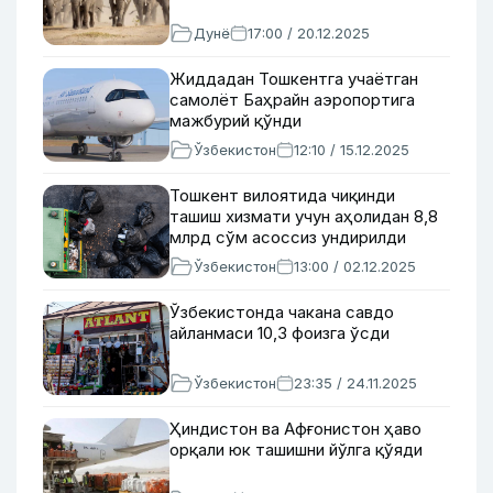
Дунё
17:00 / 20.12.2025
Жиддадан Тошкентга учаётган
самолёт Баҳрайн аэропортига
мажбурий қўнди
Ўзбекистон
12:10 / 15.12.2025
Тошкент вилоятида чиқинди
ташиш хизмати учун аҳолидан 8,8
млрд сўм асоссиз ундирилди
Ўзбекистон
13:00 / 02.12.2025
Ўзбекистонда чакана савдо
айланмаси 10,3 фоизга ўсди
Ўзбекистон
23:35 / 24.11.2025
Ҳиндистон ва Афғонистон ҳаво
орқали юк ташишни йўлга қўяди