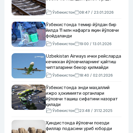
Ўзбекистон
08:47 / 23.01.2026
Ўзбекистонда темир йўлдан бир
йилда 11 млн нафарга яқин йўловчи
фойдаланди
Ўзбекистон
19:00 / 13.01.2026
Uzbekistan Airways ички рейсларда
кечиккан йўловчиларнинг қайтиш
чипталарини бекор қилмайди
Ўзбекистон
18:40 / 02.01.2026
Ўзбекистонда энди маҳаллий
ижро ҳокимияти органлари
йўловчи ташиш сифатини назорат
қилади
Ўзбекистон
23:48 / 31.12.2025
Ҳиндистонда йўловчи поезди
филлар подасини уриб юборди