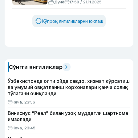
Дунё
17:50 / 21.11.2025
Кўпроқ янгиликларни юклаш
Сўнгги янгиликлар
Ўзбекистонда олти ойда савдо, хизмат кўрсатиш
ва умумий овқатланиш корхоналари қанча солиқ
тўлагани очиқланди
Кеча, 23:56
Винисиус “Реал” билан узоқ муддатли шартнома
имзолади
Кеча, 23:45