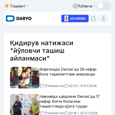
Тошкент
Ўзбекча
Қидирув натижаси
"йўловчи ташиш
айланмаси"
Фарғонада Damas’да 28 нафар
бола ташилаётгани аниқланди
Ўзбекистон
22:31 / 31.07.2026
Навоийда ҳайдовчи Damas’да 17
нафар боғча боласини
ташиётганда қўлга тушди
Ўзбекистон
20:18 / 25.07.2026