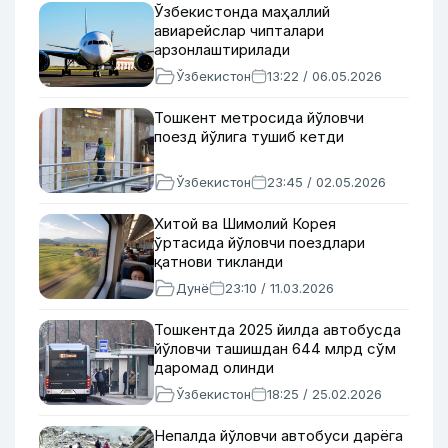
Ўзбекистонда маҳаллий
авиарейслар чипталари
арзонлаштирилади
Ўзбекистон
13:22 / 06.05.2026
Тошкент метросида йўловчи
поезд йўлига тушиб кетди
Ўзбекистон
23:45 / 02.05.2026
Хитой ва Шимолий Корея
ўртасида йўловчи поездлари
қатнови тикланди
Дунё
23:10 / 11.03.2026
Тошкентда 2025 йилда автобусда
йўловчи ташишдан 644 млрд сўм
даромад олинди
Ўзбекистон
18:25 / 25.02.2026
Непалда йўловчи автобуси дарёга