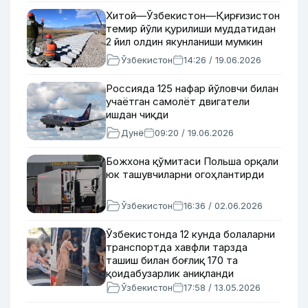
Хитой—Ўзбекистон—Қирғизистон
темир йўли қурилиши муддатидан
2 йил олдин якунланиши мумкин
Ўзбекистон
14:26 / 19.06.2026
Россияда 125 нафар йўловчи билан
учаётган самолёт двигатели
ишдан чиқди
Дунё
09:20 / 19.06.2026
Божхона қўмитаси Польша орқали
юк ташувчиларни огоҳлантирди
Ўзбекистон
16:36 / 02.06.2026
Ўзбекистонда 12 кунда болаларни
транспортда хавфли тарзда
ташиш билан боғлиқ 170 та
қоидабузарлик аниқланди
Ўзбекистон
17:58 / 13.05.2026