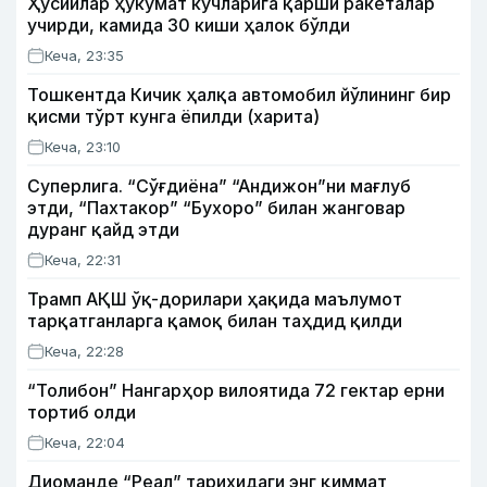
Ҳусийлар ҳукумат кучларига қарши ракеталар
учирди, камида 30 киши ҳалок бўлди
Кеча, 23:35
Тошкентда Кичик ҳалқа автомобил йўлининг бир
қисми тўрт кунга ёпилди (харита)
Кеча, 23:10
Суперлига. “Сўғдиёна” “Андижон”ни мағлуб
этди, “Пахтакор” “Бухоро” билан жанговар
дуранг қайд этди
Кеча, 22:31
Трамп АҚШ ўқ-дорилари ҳақида маълумот
тарқатганларга қамоқ билан таҳдид қилди
Кеча, 22:28
“Толибон” Нангарҳор вилоятида 72 гектар ерни
тортиб олди
Кеча, 22:04
Диоманде “Реал” тарихидаги энг қиммат