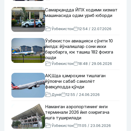
Самарқандда ЙПХ ходими хизмат
машинасида одам уриб юборди
Ўзбекистон
12:54 / 22.07.2026
Ўзбекистон авиацияси сўнгги 10
йилда: йўналишлар сони икки
баробарга, юк ташиш 182 фоизга
ошди
Ўзбекистон
18:48 / 29.06.2026
АҚШда ҳамроҳини тишлаган
йўловчи сабаб самолёт
фавқулодда қўнди
Дунё
12:55 / 24.06.2026
Наманган аэропортининг янги
терминали 2026 йил охиригача
ишга туширилади
Ўзбекистон
11:05 / 23.06.2026