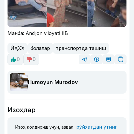
Манба: Andijon viloyati IIB
ЙҲХХ
болалар
транспортда ташиш
0
0
Humoyun Murodov
Изоҳлар
рўйхатдан ўтинг
Изоҳ қолдириш учун, аввал