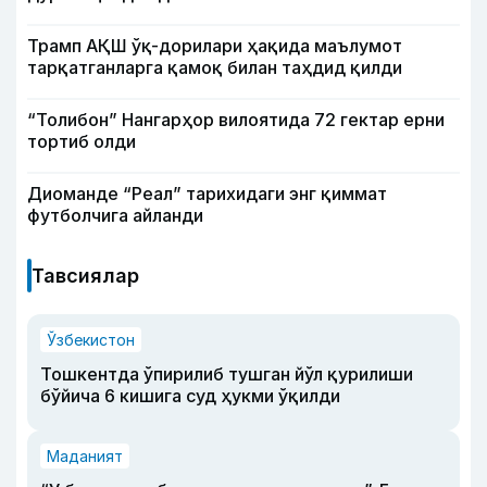
Трамп АҚШ ўқ-дорилари ҳақида маълумот
тарқатганларга қамоқ билан таҳдид қилди
“Толибон” Нангарҳор вилоятида 72 гектар ерни
тортиб олди
Диоманде “Реал” тарихидаги энг қиммат
футболчига айланди
Тавсиялар
Ўзбекистон
Тошкентда ўпирилиб тушган йўл қурилиши
бўйича 6 кишига суд ҳукми ўқилди
Маданият