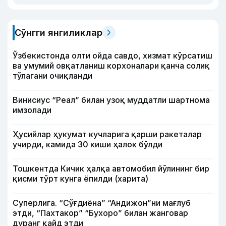
Сўнгги янгиликлар
Ўзбекистонда олти ойда савдо, хизмат кўрсатиш
ва умумий овқатланиш корхоналари қанча солиқ
тўлагани очиқланди
Винисиус “Реал” билан узоқ муддатли шартнома
имзолади
Ҳусийлар ҳукумат кучларига қарши ракеталар
учирди, камида 30 киши ҳалок бўлди
Тошкентда Кичик ҳалқа автомобил йўлининг бир
қисми тўрт кунга ёпилди (харита)
Суперлига. “Сўғдиёна” “Андижон”ни мағлуб
этди, “Пахтакор” “Бухоро” билан жанговар
дуранг қайд этди