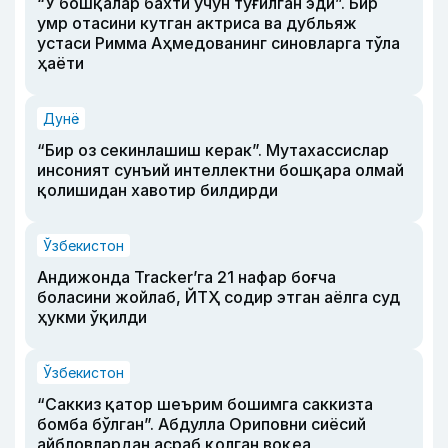
“У бошқалар бахти учун туғилган эди”. Бир
умр отасини кутган актриса ва дубльяж
устаси Римма Аҳмедованинг синовларга тўла
ҳаёти
Дунё
“Бир оз секинлашиш керак”. Мутахассислар
инсоният сунъий интеллектни бошқара олмай
қолишидан хавотир билдирди
Ўзбекистон
Андижонда Tracker’га 21 нафар боғча
боласини жойлаб, ЙТҲ содир этган аёлга суд
ҳукми ўқилди
Ўзбекистон
“Саккиз қатор шеърим бошимга саккизта
бомба бўлган”. Абдулла Ориповни сиёсий
айбловлардан асраб қолган воқеа