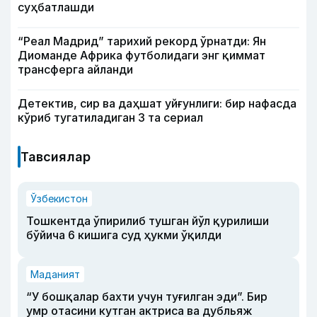
суҳбатлашди
“Реал Мадрид” тарихий рекорд ўрнатди: Ян
Диоманде Африка футболидаги энг қиммат
трансферга айланди
Детектив, сир ва даҳшат уйғунлиги: бир нафасда
кўриб тугатиладиган 3 та сериал
Тавсиялар
Ўзбекистон
Тошкентда ўпирилиб тушган йўл қурилиши
бўйича 6 кишига суд ҳукми ўқилди
Маданият
“У бошқалар бахти учун туғилган эди”. Бир
умр отасини кутган актриса ва дубльяж