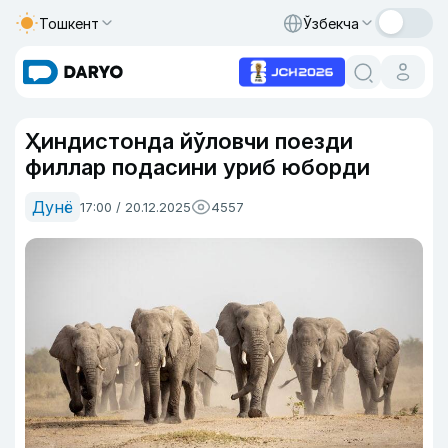
Тошкент
Ўзбекча
Ҳиндистонда йўловчи поезди
филлар подасини уриб юборди
Дунё
17:00 / 20.12.2025
4557