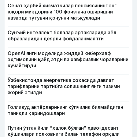
Сенат ҳарбий хизматчилар пенсиясининг энг
юқори миқдорини 100 фоизгача оширишни
назарда тутувчи қонунни маъқуллади
Сунъий интеллект болалар эртакларида аёл
образларидан деярли фойдаланмаяпти
OpenAI янги моделида жиддий киберхавф
эҳтимолини қайд этди ва хавфсизлик чораларини
кучайтирди
Ўзбекистонда энергетика соҳасида давлат
тарифларини тартибга солишнинг янги тизими
жорий этилди
Голливуд актёрларининг кўпчилик билмайдиган
таниқли қариндошлари
Путин ўтган йили “ҳалок бўлган” ҳаво-десант
қўшинлари полковниги билан телефон орқали