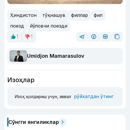
Ҳиндистон
тўқнашув
филлар
фил
поезд
йўловчи поезди
1
1
Umidjon Mamarasulov
Изоҳлар
рўйхатдан ўтинг
Изоҳ қолдириш учун, аввал
Сўнгги янгиликлар