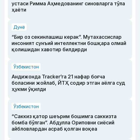
устаси Римма Аҳмедованинг синовларга тўла
ҳаёти
Дунё
“Бир оз секинлашиш керак”. Мутахассислар
инсоният сунъий интеллектни бошқара олмай
қолишидан хавотир билдирди
Ўзбекистон
Андижонда Tracker’га 21 нафар боғча
боласини жойлаб, ЙТҲ содир этган аёлга суд
ҳукми ўқилди
Ўзбекистон
“Саккиз қатор шеърим бошимга саккизта
бомба бўлган”. Абдулла Ориповни сиёсий
айбловлардан асраб қолган воқеа