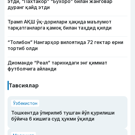
этди, “Пахтакор” “Бухоро” билан жанговар
дуранг қайд этди
Трамп АҚШ ўқ-дорилари ҳақида маълумот
тарқатганларга қамоқ билан таҳдид қилди
“Толибон” Нангарҳор вилоятида 72 гектар ерни
тортиб олди
Диоманде “Реал” тарихидаги энг қиммат
футболчига айланди
Тавсиялар
Ўзбекистон
Тошкентда ўпирилиб тушган йўл қурилиши
бўйича 6 кишига суд ҳукми ўқилди