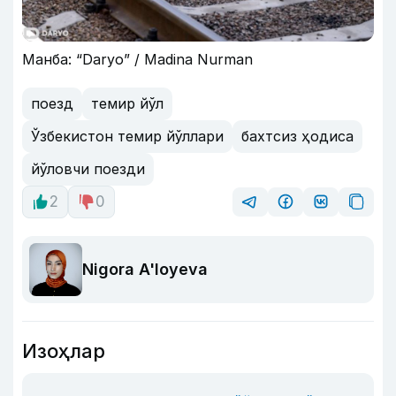
Манба: “Daryo” / Madina Nurman
поезд
темир йўл
Ўзбекистон темир йўллари
бахтсиз ҳодиса
йўловчи поезди
2
0
Nigora A'loyeva
Изоҳлар