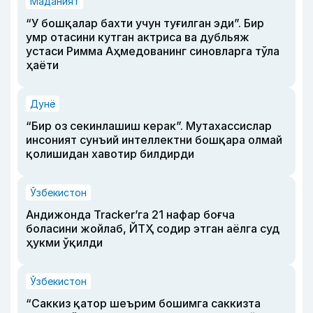
Маданият
“У бошқалар бахти учун туғилган эди”. Бир
умр отасини кутган актриса ва дубльяж
устаси Римма Аҳмедованинг синовларга тўла
ҳаёти
Дунё
“Бир оз секинлашиш керак”. Мутахассислар
инсоният сунъий интеллектни бошқара олмай
қолишидан хавотир билдирди
Ўзбекистон
Андижонда Tracker’га 21 нафар боғча
боласини жойлаб, ЙТҲ содир этган аёлга суд
ҳукми ўқилди
Ўзбекистон
“Саккиз қатор шеърим бошимга саккизта