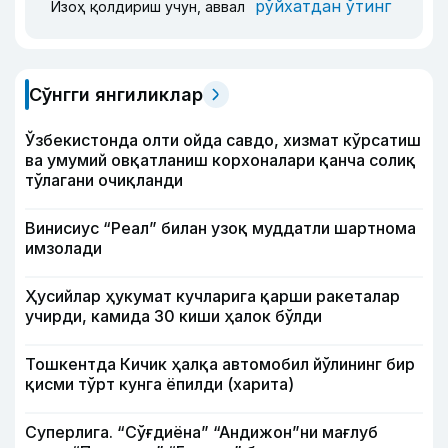
рўйхатдан ўтинг
Изоҳ қолдириш учун, аввал
Сўнгги янгиликлар
Ўзбекистонда олти ойда савдо, хизмат кўрсатиш
ва умумий овқатланиш корхоналари қанча солиқ
тўлагани очиқланди
Винисиус “Реал” билан узоқ муддатли шартнома
имзолади
Ҳусийлар ҳукумат кучларига қарши ракеталар
учирди, камида 30 киши ҳалок бўлди
Тошкентда Кичик ҳалқа автомобил йўлининг бир
қисми тўрт кунга ёпилди (харита)
Суперлига. “Сўғдиёна” “Андижон”ни мағлуб