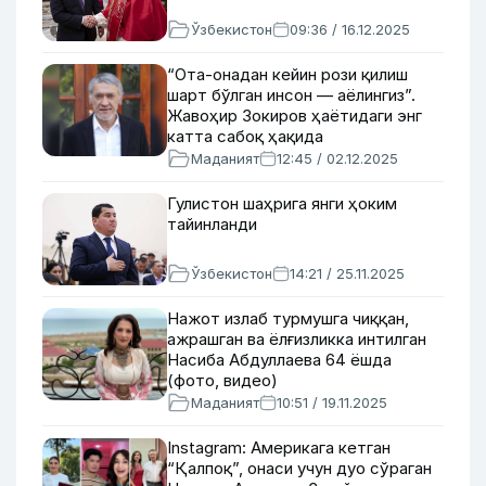
Ўзбекистон
09:36 / 16.12.2025
“Ота-онадан кейин рози қилиш
шарт бўлган инсон — аёлингиз”.
Жавоҳир Зокиров ҳаётидаги энг
катта сабоқ ҳақида
Маданият
12:45 / 02.12.2025
Гулистон шаҳрига янги ҳоким
тайинланди
Ўзбекистон
14:21 / 25.11.2025
Нажот излаб турмушга чиққан,
ажрашган ва ёлғизликка интилган
Насиба Абдуллаева 64 ёшда
(фото, видео)
Маданият
10:51 / 19.11.2025
Instagram: Америкага кетган
“Қалпоқ”, онаси учун дуо сўраган