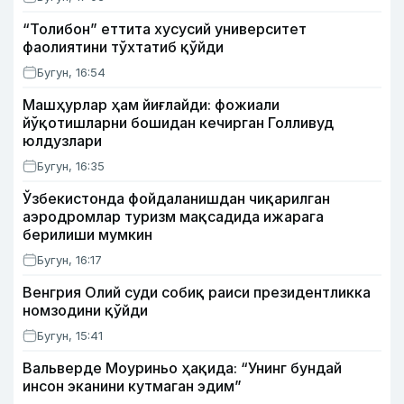
“Толибон” еттита хусусий университет
фаолиятини тўхтатиб қўйди
Бугун, 16:54
Машҳурлар ҳам йиғлайди: фожиали
йўқотишларни бошидан кечирган Голливуд
юлдузлари
Бугун, 16:35
Ўзбекистонда фойдаланишдан чиқарилган
аэродромлар туризм мақсадида ижарага
берилиши мумкин
Бугун, 16:17
Венгрия Олий суди собиқ раиси президентликка
номзодини қўйди
Бугун, 15:41
Вальверде Моуриньо ҳақида: “Унинг бундай
инсон эканини кутмаган эдим”