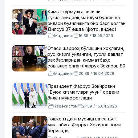
Кимга турмушга чиқиши
туғилганидаёқ маълум бўлган ва
оиласи бузилишига бир бахя қолган
Дилсўз 37 ёшда (фото, видео)
Маданият
16:35 / 18.05.2026
Отаси жарроҳ бўлишини хоҳлаган,
рус қизига уйланган, турли давлат
раҳбарларидан қимматбаҳо
совғалар олган Фаррух Зокиров 80
ёшда
Маданият
20:39 / 16.04.2026
Президент Фаррух Зокировни
“Буюк хизматлари учун” ордени
билан мукофотлади
Ўзбекистон
21:39 / 15.04.2026
Тошкентдаги мусиқа ва санъат
мактабига Фаррух Зокиров номи
берилади