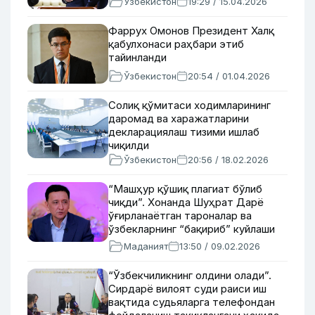
Ўзбекистон
19:29 / 15.04.2026
Фаррух Омонов Президент Халқ
қабулхонаси раҳбари этиб
тайинланди
Ўзбекистон
20:54 / 01.04.2026
Солиқ қўмитаси ходимларининг
даромад ва харажатларини
декларациялаш тизими ишлаб
чиқилди
Ўзбекистон
20:56 / 18.02.2026
“Машҳур қўшиқ плагиат бўлиб
чиқди”. Хонанда Шуҳрат Дарё
ўғирланаётган тароналар ва
ўзбекларнинг “бақириб” куйлаши
ҳақида гапирди
Маданият
13:50 / 09.02.2026
“Ўзбекчиликнинг олдини олади”.
Сирдарё вилоят суди раиси иш
вақтида судьяларга телефондан