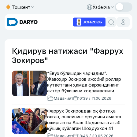
Тошкент
Ўзбекча
Қидирув натижаси "Фаррух
Зокиров"
“Ёвуз бўлишдан чарчадим”.
Жавоҳир Зокиров ижобий роллар
кутаётгани ҳамда фарзандининг
актёр бўлишини хоҳламаслиги
сабаби ҳақида
Маданият
16:39 / 11.06.2026
Фаррух Зокировдан оқ фотиҳа
олган, онасининг орзусини амалга
оширган ва Асал Шодиевага атаб
қўшиқ куйлаган Шоҳруххон 41
ёшда
Маданият
18:46 / 30.05.2026