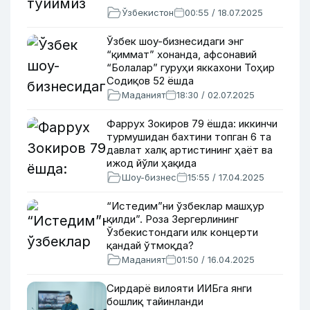
Ўзбекистон
00:55 / 18.07.2025
Ўзбек шоу-бизнесидаги энг
“қиммат” хонанда, афсонавий
“Болалар” гуруҳи яккахони Тоҳир
Содиқов 52 ёшда
Маданият
18:30 / 02.07.2025
Фаррух Зокиров 79 ёшда: иккинчи
турмушидан бахтини топган 6 та
давлат халқ артистининг ҳаёт ва
ижод йўли ҳақида
Шоу-бизнес
15:55 / 17.04.2025
“Истедим”ни ўзбеклар машҳур
қилди”. Роза Зергерлининг
Ўзбекистондаги илк концерти
қандай ўтмоқда?
Маданият
01:50 / 16.04.2025
Сирдарё вилояти ИИБга янги
бошлиқ тайинланди