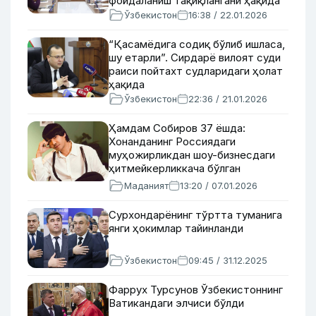
фойдаланиш тақиқлангани ҳақида
Ўзбекистон
16:38 / 22.01.2026
“Қасамёдига содиқ бўлиб ишласа,
шу етарли”. Сирдарё вилоят суди
раиси пойтахт судларидаги ҳолат
ҳақида
Ўзбекистон
22:36 / 21.01.2026
Ҳамдам Собиров 37 ёшда:
Хонанданинг Россиядаги
муҳожирликдан шоу-бизнесдаги
ҳитмейкерликкача бўлган
муваффақият йўли
Маданият
13:20 / 07.01.2026
Сурхондарёнинг тўртта туманига
янги ҳокимлар тайинланди
Ўзбекистон
09:45 / 31.12.2025
Фаррух Турсунов Ўзбекистоннинг
Ватикандаги элчиси бўлди