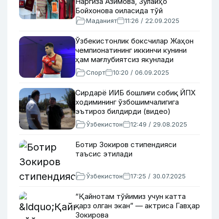
Наргиза Азимова, Зулайҳо
Бойхонова оиласида тўй
Маданият
11:26 / 22.09.2025
Ўзбекистонлик боксчилар Жаҳон
чемпионатининг иккинчи кунини
ҳам мағлубиятсиз якунлади
Спорт
10:20 / 06.09.2025
Сирдарё ИИБ бошлиғи собиқ ЙПХ
ходимининг ўзбошимчалигига
эътироз билдирди (видео)
Ўзбекистон
12:49 / 29.08.2025
Ботир Зокиров стипендияси
таъсис этилади
Ўзбекистон
17:25 / 30.07.2025
“Қайнотам тўйимиз учун катта
қарз олган экан” — актриса Гавҳар
Зокирова