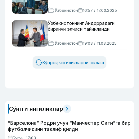
Ўзбекистон
16:57 / 17.03.2025
Ўзбекистоннинг Андоррадаги
биринчи элчиси тайинланди
Ўзбекистон
19:03 / 11.03.2025
Кўпроқ янгиликларни юклаш
Сўнгги янгиликлар
“Барселона” Родри учун “Манчестер Сити”га бир
футболчисини таклиф қилди
Бугун, 17:03