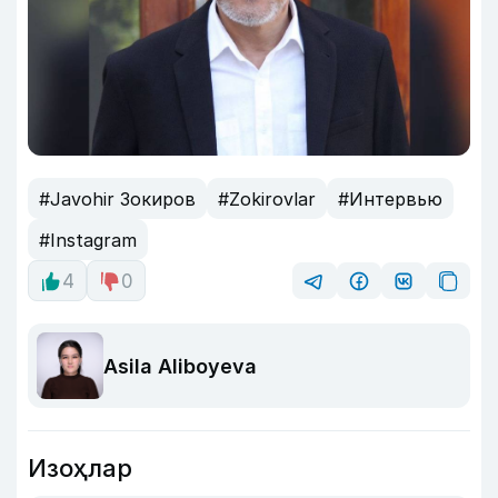
#Javohir Зокиров
#Zokirovlar
#Интервью
#Instagram
4
0
Asila Aliboyeva
Изоҳлар