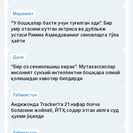
Маданият
“У бошқалар бахти учун туғилган эди”. Бир
умр отасини кутган актриса ва дубльяж
устаси Римма Аҳмедованинг синовларга тўла
ҳаёти
Дунё
“Бир оз секинлашиш керак”. Мутахассислар
инсоният сунъий интеллектни бошқара олмай
қолишидан хавотир билдирди
Ўзбекистон
Андижонда Tracker’га 21 нафар боғча
боласини жойлаб, ЙТҲ содир этган аёлга суд
ҳукми ўқилди
Ўзбекистон