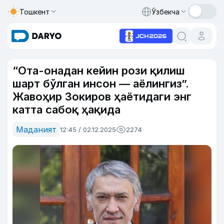
Тошкент
Ўзбекча
“Ота-онадан кейин рози қилиш
шарт бўлган инсон — аёлингиз”.
Жавоҳир Зокиров ҳаётидаги энг
катта сабоқ ҳақида
Маданият
12:45 / 02.12.2025
2274