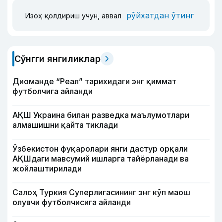
рўйхатдан ўтинг
Изоҳ қолдириш учун, аввал
Сўнгги янгиликлар
Диоманде “Реал” тарихидаги энг қиммат
футболчига айланди
АҚШ Украина билан разведка маълумотлари
алмашишни қайта тиклади
Ўзбекистон фуқаролари янги дастур орқали
АҚШдаги мавсумий ишларга тайёрланади ва
жойлаштирилади
Салоҳ Туркия Суперлигасининг энг кўп маош
олувчи футболчисига айланди