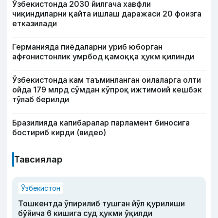
Ўзбекистонда 2030 йилгача хавфли
чиқиндиларни қайта ишлаш даражаси 20 фоизга
етказилади
Германияда пиёдаларни уриб юборган
афғонистонлик умрбод қамоққа ҳукм қилинди
Ўзбекистонда кам таъминланган оилаларга олти
ойда 179 млрд сўмдан кўпроқ ижтимоий кешбэк
тўлаб берилди
Бразилияда капибаралар парламент биносига
бостириб кирди (видео)
Тавсиялар
Ўзбекистон
Тошкентда ўпирилиб тушган йўл қурилиши
бўйича 6 кишига суд ҳукми ўқилди