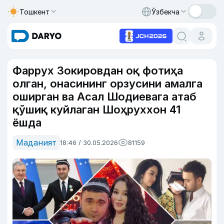
Тошкент
Ўзбекча
Фаррух Зокировдан оқ фотиҳа
олган, онасининг орзусини амалга
оширган ва Асал Шодиевага атаб
қўшиқ куйлаган Шоҳруххон 41
ёшда
Маданият
18:46 / 30.05.2026
81159