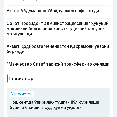
Актёр Абду­маннон Убайдуллаев вафот этди
Сенат Президент администрациясининг ҳуқуқий
мақомини белгиловчи конституциявий қонунни
маъқуллади
Ахмат Қодировга Чеченистон Қаҳрамони унвони
берилди
“Манчестер Сити” тарихий трансферни якунлади
Тавсиялар
Ўзбекистон
Тошкентда ўпирилиб тушган йўл қурилиши
бўйича 6 кишига суд ҳукми ўқилди