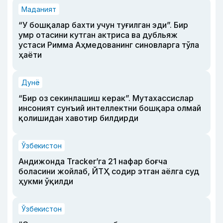
Маданият
“У бошқалар бахти учун туғилган эди”. Бир
умр отасини кутган актриса ва дубльяж
устаси Римма Аҳмедованинг синовларга тўла
ҳаёти
Дунё
“Бир оз секинлашиш керак”. Мутахассислар
инсоният сунъий интеллектни бошқара олмай
қолишидан хавотир билдирди
Ўзбекистон
Андижонда Tracker’га 21 нафар боғча
боласини жойлаб, ЙТҲ содир этган аёлга суд
ҳукми ўқилди
Ўзбекистон