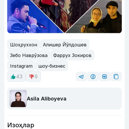
Шоҳруххон
Алишер Йўлдошев
Зебо Наврўзова
Фаррух Зокиров
Instagram
шоу-бизнес
43
9
Asila Aliboyeva
Изоҳлар