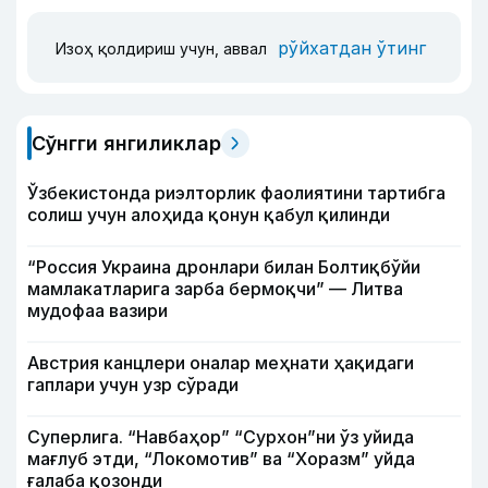
рўйхатдан ўтинг
Изоҳ қолдириш учун, аввал
Сўнгги янгиликлар
Ўзбекистонда риэлторлик фаолиятини тартибга
солиш учун алоҳида қонун қабул қилинди
“Россия Украина дронлари билан Болтиқбўйи
мамлакатларига зарба бермоқчи” — Литва
мудофаа вазири
Австрия канцлери оналар меҳнати ҳақидаги
гаплари учун узр сўради
Суперлига. “Навбаҳор” “Сурхон”ни ўз уйида
мағлуб этди, “Локомотив” ва “Хоразм” уйда
ғалаба қозонди