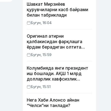
Шавкат Мирзиёев
қурувчиларни касб байрами
билан табриклади
Бугун, 16:04
Оригинал атирни
қалбакисидан фарқлашга
ёрдам берадиган олтита
лайфҳак
Бугун, 15:59
Колумбияда янги президент
иш бошлади. АҚШ 1 млрд
долларлик хавфсизлик
ёрдами бермоқчи
Бугун, 15:51
Нега Хаби Алонсо айнан
“Челси”ни танлади?