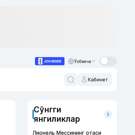
Ўзбекча
Кабинет
Сўнгги
янгиликлар
Лионель Мессининг отаси