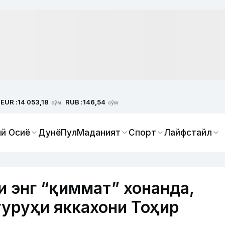
EUR :
RUB :
14 053,18
146,54
сўм
сўм
й Осиё
Дунё
Пул
Маданият
Спорт
Лайфстайл
и энг “қиммат” хонанда,
гуруҳи яккахони Тоҳир