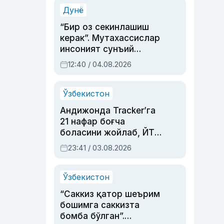
синовларга тўла ҳаёти
Дунё
“Бир оз секинлашиш
керак”. Мутахассислар
инсоният сунъий
интеллектни бошқара
12:40 / 04.08.2026
олмай қолишидан
хавотир билдирди
Ўзбекистон
Андижонда Tracker’га
21 нафар боғча
боласини жойлаб, ЙТҲ
содир этган аёлга суд
23:41 / 03.08.2026
ҳукми ўқилди
Ўзбекистон
“Саккиз қатор шеърим
бошимга саккизта
бомба бўлган”.