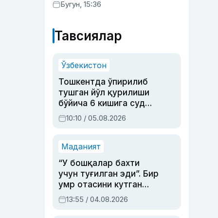
Бугун, 15:36
Тавсиялар
Ўзбекистон
Тошкентда ўпирилиб
тушган йўл қурилиши
бўйича 6 кишига суд
ҳукми ўқилди
10:10 / 05.08.2026
Маданият
“У бошқалар бахти
учун туғилган эди”. Бир
умр отасини кутган
актриса ва дубльяж
13:55 / 04.08.2026
устаси Римма
Аҳмедованинг