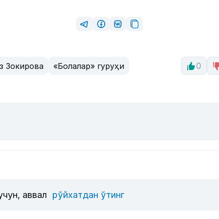
з Зокирова
«Болалар» гуруҳи
0
учун, аввал
рўйхатдан ўтинг