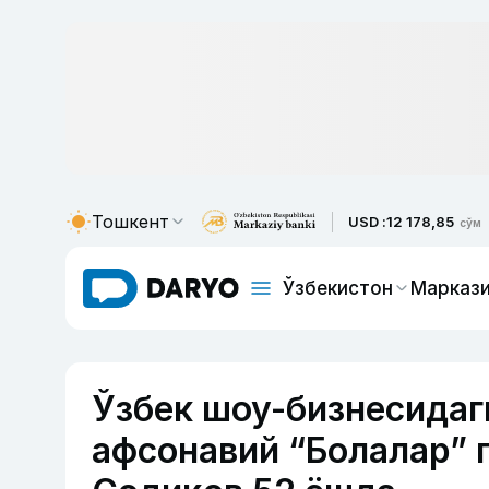
Тошкент
USD :
12 178,85
сўм
Ўзбекистон
Маркази
Ўзбек шоу-бизнесидаг
афсонавий “Болалар” 