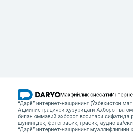
Махфийлик сиёсати
Интерне
“Дарё” интернет-нашрининг (Ўзбекистон мат
Администрацияси ҳузуридаги Ахборот ва ом
билан оммавий ахборот воситаси сифатида р
шунингдек, фотографик, график, аудио ва/ёк
“Дарё” интернет-нашрининг муаллифлигини к