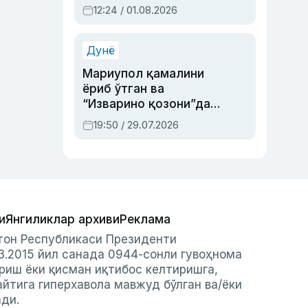
Абдулла Ориповни
12:24 / 01.08.2026
сиёсий айбловлардан
асраб қолган воқеа
Дунё
Мариупол қамалини
ёриб ўтган ва
“Изварино қозони”дан
чиққан қаҳрамон —
19:50 / 29.07.2026
Украина армияси бош
қўмондони Драпатий
ҳақида
и
Янгиликлар архиви
Реклама
стон Республикаси Президенти
3.2015 йил санада 0944-сонли гувоҳнома
риш ёки қисман иқтибос келтиришга,
айтига гиперхавола мавжуд бўлган ва/ёки
ади.