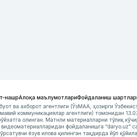
т-нашр
Алоқа маълумотлари
Фойдаланиш шартлар
буот ва ахборот агентлиги (ЎзМАА, ҳозирги Ўзбеки
мавий коммуникациялар агентлиги) томонидан 13.0
ўйхатга олинган. Матнли материалларни тўлиқ кўчи
и видеоматериалларидан фойдаланишга “daryo.uz” с
ўрсатувчи ёзув илова қилинган тақдирда йўл қўйил