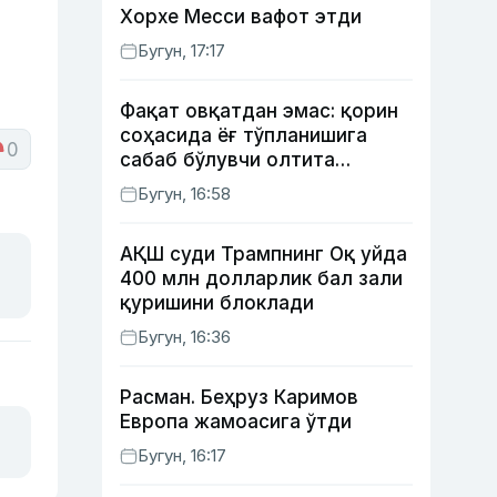
Хорхе Месси вафот этди
Бугун, 17:17
Фақат овқатдан эмас: қорин
соҳасида ёғ тўпланишига
0
сабаб бўлувчи олтита
зарарли одат
Бугун, 16:58
АҚШ суди Трампнинг Оқ уйда
400 млн долларлик бал зали
қуришини блоклади
Бугун, 16:36
Расман. Беҳруз Каримов
Европа жамоасига ўтди
Бугун, 16:17