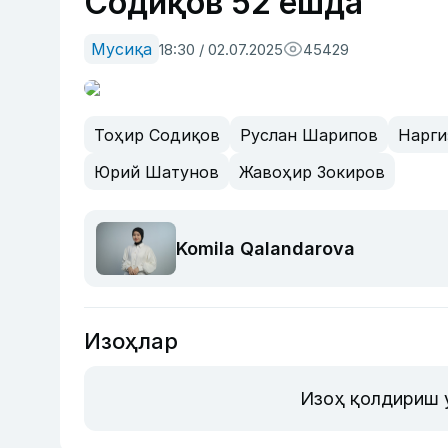
Содиқов 52 ёшда
Мусиқа
18:30 / 02.07.2025
45429
Тоҳир Содиқов
Руслан Шарипов
Нарги
Юрий Шатунов
Жавоҳир Зокиров
Komila Qalandarova
Изоҳлар
Изоҳ қолдириш 