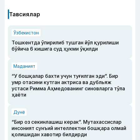
Тавсиялар
Ўзбекистон
Тошкентда ўпирилиб тушган йўл қурилиши
бўйича 6 кишига суд ҳукми ўқилди
Маданият
“У бошқалар бахти учун туғилган эди”. Бир
умр отасини кутган актриса ва дубльяж
устаси Римма Аҳмедованинг синовларга тўла
ҳаёти
Дунё
“Бир оз секинлашиш керак”. Мутахассислар
инсоният сунъий интеллектни бошқара олмай
қолишидан хавотир билдирди