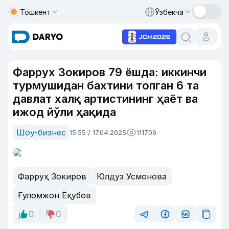
Тошкент
Ўзбекча
Фаррух Зокиров 79 ёшда: иккинчи
турмушидан бахтини топган 6 та
давлат халқ артистининг ҳаёт ва
ижод йўли ҳақида
Шоу-бизнес
15:55 / 17.04.2025
111706
Фарруҳ Зокиров
Юлдуз Усмонова
Ғуломжон Ёқубов
0
0