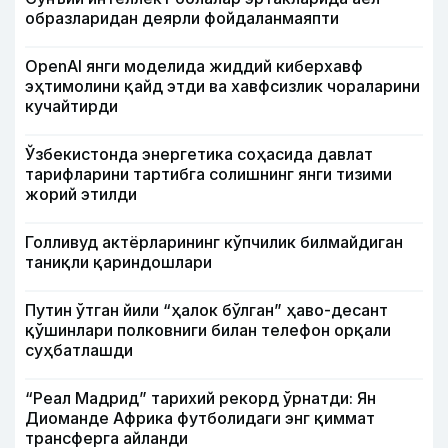
образларидан деярли фойдаланмаяпти
OpenAI янги моделида жиддий киберхавф
эҳтимолини қайд этди ва хавфсизлик чораларини
кучайтирди
Ўзбекистонда энергетика соҳасида давлат
тарифларини тартибга солишнинг янги тизими
жорий этилди
Голливуд актёрларининг кўпчилик билмайдиган
таниқли қариндошлари
Путин ўтган йили “ҳалок бўлган” ҳаво-десант
қўшинлари полковниги билан телефон орқали
суҳбатлашди
“Реал Мадрид” тарихий рекорд ўрнатди: Ян
Диоманде Африка футболидаги энг қиммат
трансферга айланди