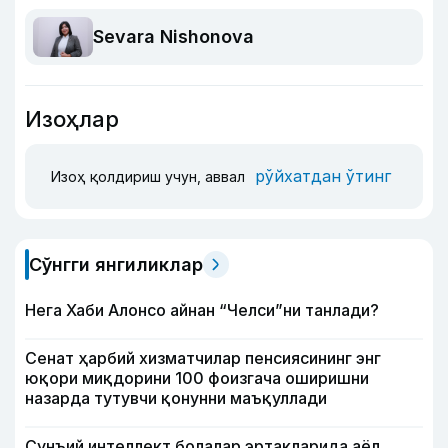
Sevara Nishonova
Изоҳлар
рўйхатдан ўтинг
Изоҳ қолдириш учун, аввал
Сўнгги янгиликлар
Нега Хаби Алонсо айнан “Челси”ни танлади?
Сенат ҳарбий хизматчилар пенсиясининг энг
юқори миқдорини 100 фоизгача оширишни
назарда тутувчи қонунни маъқуллади
Сунъий интеллект болалар эртакларида аёл