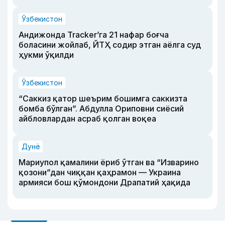
Ўзбекистон
Андижонда Tracker’га 21 нафар боғча
боласини жойлаб, ЙТҲ содир этган аёлга суд
ҳукми ўқилди
Ўзбекистон
“Саккиз қатор шеърим бошимга саккизта
бомба бўлган”. Абдулла Ориповни сиёсий
айбловлардан асраб қолган воқеа
Дунё
Мариупол қамалини ёриб ўтган ва “Изварино
қозони”дан чиққан қаҳрамон — Украина
армияси бош қўмондони Драпатий ҳақида