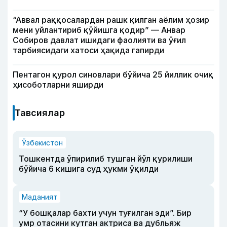
“Аввал раққосалардан рашк қилган аёлим ҳозир
мени уйлантириб қўйишга қодир” — Анвар
Собиров давлат ишидаги фаолияти ва ўғил
тарбиясидаги хатоси ҳақида гапирди
Пентагон қурол синовлари бўйича 25 йиллик очиқ
ҳисоботларни яширди
Тавсиялар
Ўзбекистон
Тошкентда ўпирилиб тушган йўл қурилиши
бўйича 6 кишига суд ҳукми ўқилди
Маданият
“У бошқалар бахти учун туғилган эди”. Бир
умр отасини кутган актриса ва дубльяж