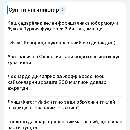
Сўнгги янгиликлар
Қашқадарёлик аёлни фоҳишаликка юбормоқчи
бўлган Туркия фуқароси 3 йилга қамалди
“Изза” бозорида дўконлар ёниб кетди (видео)
Австралия ва Словакия тарихидаги энг иссиқ кун
кузатилди
Леонардо ДиКаприо ва Жефф Безос ноёб
ҳайвонларни асрашга 200 миллион доллар
ажратди
Луиш Фиго: “Инфантино энди обрўсини тиклай
олмайди. Ягона ечим — кетиш”
Тошкентда квартиралар қимматлашиб, ҳовлилар
нархи тушди