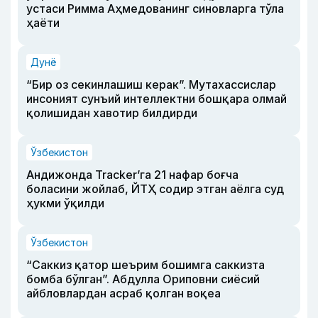
устаси Римма Аҳмедованинг синовларга тўла
ҳаёти
Дунё
“Бир оз секинлашиш керак”. Мутахассислар
инсоният сунъий интеллектни бошқара олмай
қолишидан хавотир билдирди
Ўзбекистон
Андижонда Tracker’га 21 нафар боғча
боласини жойлаб, ЙТҲ содир этган аёлга суд
ҳукми ўқилди
Ўзбекистон
“Саккиз қатор шеърим бошимга саккизта
бомба бўлган”. Абдулла Ориповни сиёсий
айбловлардан асраб қолган воқеа