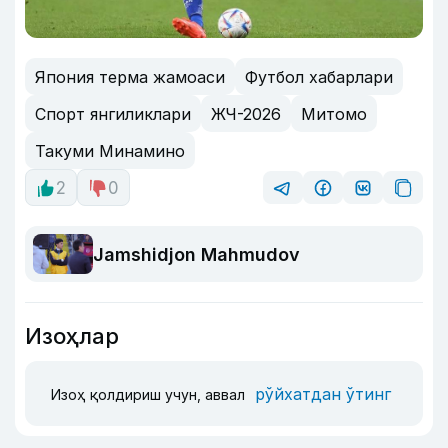
Япония терма жамоаси
Футбол хабарлари
Спорт янгиликлари
ЖЧ-2026
Митомо
Такуми Минамино
2
0
Jamshidjon Mahmudov
Изоҳлар
рўйхатдан ўтинг
Изоҳ қолдириш учун, аввал