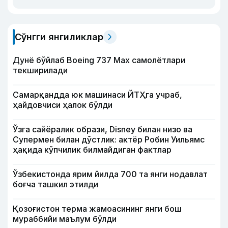
Сўнгги янгиликлар
Дунё бўйлаб Boeing 737 Мах самолётлари
текширилади
Самарқандда юк машинаси ЙТҲга учраб,
ҳайдовчиси ҳалок бўлди
Ўзга сайёралик образи, Disney билан низо ва
Супермен билан дўстлик: актёр Робин Уильямс
ҳақида кўпчилик билмайдиган фактлар
Ўзбекистонда ярим йилда 700 та янги нодавлат
боғча ташкил этилди
Қозоғистон терма жамоасининг янги бош
мураббийи маълум бўлди