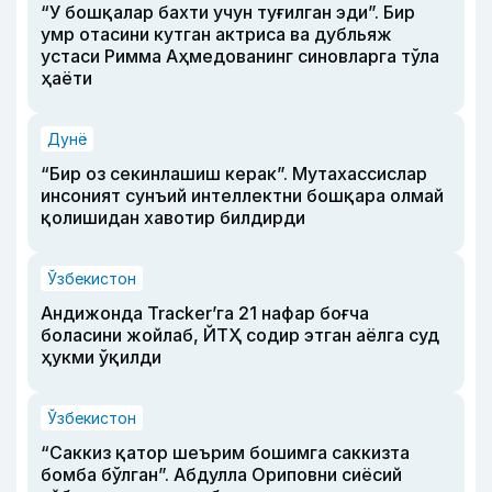
“У бошқалар бахти учун туғилган эди”. Бир
умр отасини кутган актриса ва дубльяж
устаси Римма Аҳмедованинг синовларга тўла
ҳаёти
Дунё
“Бир оз секинлашиш керак”. Мутахассислар
инсоният сунъий интеллектни бошқара олмай
қолишидан хавотир билдирди
Ўзбекистон
Андижонда Tracker’га 21 нафар боғча
боласини жойлаб, ЙТҲ содир этган аёлга суд
ҳукми ўқилди
Ўзбекистон
“Саккиз қатор шеърим бошимга саккизта
бомба бўлган”. Абдулла Ориповни сиёсий