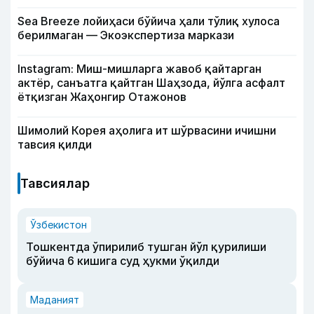
Sea Breeze лойиҳаси бўйича ҳали тўлиқ хулоса
берилмаган — Экоэкспертиза маркази
Instagram: Миш-мишларга жавоб қайтарган
актёр, санъатга қайтган Шаҳзода, йўлга асфалт
ётқизган Жаҳонгир Отажонов
Шимолий Корея аҳолига ит шўрвасини ичишни
тавсия қилди
Тавсиялар
Ўзбекистон
Тошкентда ўпирилиб тушган йўл қурилиши
бўйича 6 кишига суд ҳукми ўқилди
Маданият