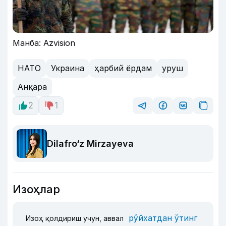
Манба: Azvision
НАТО
Украина
ҳарбий ёрдам
уруш
Анқара
2
1
Dilafro‘z Mirzayeva
Изоҳлар
рўйхатдан ўтинг
Изоҳ қолдириш учун, аввал