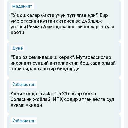
Маданият
“У бошқалар бахти учун туғилган эди”. Бир
умр отасини кутган актриса ва дубльяж
устаси Римма Аҳмедованинг синовларга тўла
ҳаёти
Дунё
“Бир оз секинлашиш керак”. Мутахассислар
инсоният сунъий интеллектни бошқара олмай
қолишидан хавотир билдирди
Ўзбекистон
Андижонда Tracker’га 21 нафар боғча
боласини жойлаб, ЙТҲ содир этган аёлга суд
ҳукми ўқилди
Ўзбекистон