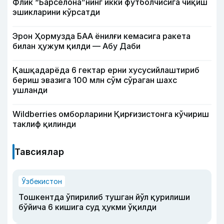
Флик “Барселона”нинг икки футболчисига чиқиш
эшикларини кўрсатди
Эрон Ҳормузда БАА ёнилғи кемасига ракета
билан ҳужум қилди — Абу Даби
Қашқадарёда 6 гектар ерни хусусийлаштириб
бериш эвазига 100 млн сўм сўраган шахс
ушланди
Wildberries омборларини Қирғизистонга кўчириш
таклиф қилинди
Тавсиялар
Ўзбекистон
Тошкентда ўпирилиб тушган йўл қурилиши
бўйича 6 кишига суд ҳукми ўқилди