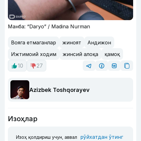
Манба: “Daryo” / Madina Nurman
Вояга етмаганлар
жиноят
Андижон
Ижтимоий ходим
жинсий алоқа
қамоқ
10
27
Azizbek Toshqorayev
Изоҳлар
рўйхатдан ўтинг
Изоҳ қолдириш учун, аввал