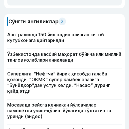
Сўнгги янгиликлар
Австралияда 150 йил олдин олинган китоб
кутубхонага қайтарилди
Ўзбекистонда касбий маҳорат бўйича илк миллий
танлов ғолиблари аниқланди
Суперлига. “Нефтчи” йирик ҳисобда ғалаба
қозонди, “ОКМК” супер камбек эвазига
“Бунёдкор”дан устун келди, “Насаф” дуранг
қайд этди
Москвада рейсга кечиккан йўловчилар
самолётни учиш-қўниш йўлагида тўхтатишга
уринди (видео)