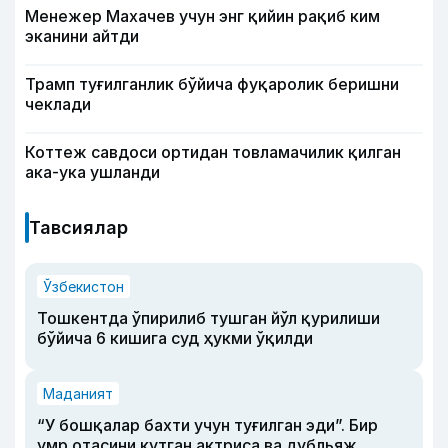
Менежер Махачев учун энг қийин рақиб ким
эканини айтди
Трамп туғилганлик бўйича фуқаролик беришни
чеклади
Коттеж савдоси ортидан товламачилик қилган
ака-ука ушланди
Тавсиялар
Ўзбекистон
Тошкентда ўпирилиб тушган йўл қурилиши
бўйича 6 кишига суд ҳукми ўқилди
Маданият
“У бошқалар бахти учун туғилган эди”. Бир
умр отасини кутган актриса ва дубльяж