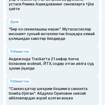
устаси Римма Аҳмедованинг синовларга тўла
ҳаёти
Дунё
“Бир оз секинлашиш керак”. Мутахассислар
инсоният сунъий интеллектни бошқара олмай
қолишидан хавотир билдирди
Ўзбекистон
Андижонда Tracker’га 21 нафар боғча
боласини жойлаб, ЙТҲ содир этган аёлга суд
ҳукми ўқилди
Ўзбекистон
“Саккиз қатор шеърим бошимга саккизта
бомба бўлган”. Абдулла Ориповни сиёсий
айбловлардан асраб қолган воқеа