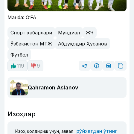
Манба: O‘FA
Спорт хабарлари
Мундиал
ЖЧ
Ўзбекистон МТЖ
Абдуқодир Ҳусанов
Футбол
119
9
Qahramon Aslanov
Изоҳлар
рўйхатдан ўтинг
Изоҳ қолдириш учун, аввал