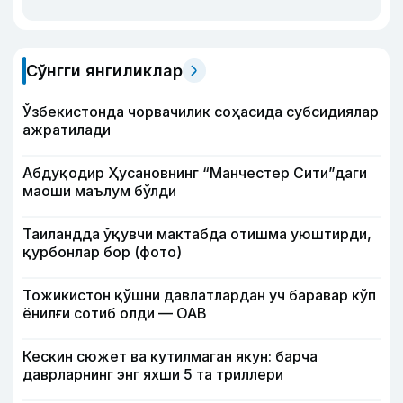
Сўнгги янгиликлар
Ўзбекистонда чорвачилик соҳасида субсидиялар
ажратилади
Абдуқодир Ҳусановнинг “Манчестер Сити”даги
маоши маълум бўлди
Таиландда ўқувчи мактабда отишма уюштирди,
қурбонлар бор (фото)
Тожикистон қўшни давлатлардан уч баравар кўп
ёнилғи сотиб олди — ОАВ
Кескин сюжет ва кутилмаган якун: барча
даврларнинг энг яхши 5 та триллери