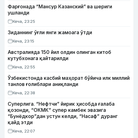
Фарғонада “Мансур Казанский” ва шериги
ушланди
Кеча, 23:25
Зиданнинг ўғли янги жамоага ўтди
Кеча, 23:15
Австралияда 150 йил олдин олинган китоб
кутубхонага қайтарилди
Кеча, 22:55
Ўзбекистонда касбий маҳорат бўйича илк миллий
танлов ғолиблари аниқланди
Кеча, 22:38
Суперлига. “Нефтчи” йирик ҳисобда ғалаба
қозонди, “ОКМК” супер камбек эвазига
“Бунёдкор”дан устун келди, “Насаф” дуранг
қайд этди
Кеча, 22:07