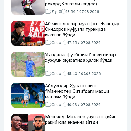
рекорд ўрнатди (видео)
Дунё
18:54 / 07.08.2026
40 минг доллар мукофот: Жавоҳир
Синдоров нуфузли турнирда
иккинчи бўлди
Спорт
17:55 / 07.08.2026
Угандалик футболчи босқинчилар
ҳужуми оқибатида ҳалок бўлди
Спорт
15:40 / 07.08.2026
Абдуқодир Ҳусановнинг
“Манчестер Сити”даги маоши
маълум бўлди
Спорт
10:03 / 07.08.2026
Менежер Махачев учун энг қийин
рақиб ким эканини айтди