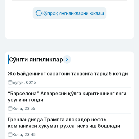
Кўпроқ янгиликларни юклаш
Сўнгги янгиликлар
Жо Байденнинг саратони танасига тарқаб кетди
Бугун, 00:15
“Барселона” Алваресни қўлга киритишнинг янги
усулини топди
Кеча, 23:55
Гренландияда Трампга алоқадор нефть
компанияси ҳукумат рухсатисиз иш бошлади
Кеча, 23:45