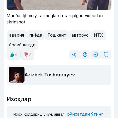
Манба: Ijtimoiy tarmoqlarda tarqalgan videodan
skrinshot
авария
пиёда
Тошкент
автобус
ЙТҲ
босиб кетди
4
7
Azizbek Toshqorayev
Изоҳлар
рўйхатдан ўтинг
Изоҳ қолдириш учун, аввал