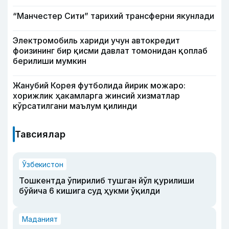
“Манчестер Сити” тарихий трансферни якунлади
Электромобиль хариди учун автокредит
фоизининг бир қисми давлат томонидан қоплаб
берилиши мумкин
Жанубий Корея футболида йирик можаро:
хорижлик ҳакамларга жинсий хизматлар
кўрсатилгани маълум қилинди
Тавсиялар
Ўзбекистон
Тошкентда ўпирилиб тушган йўл қурилиши
бўйича 6 кишига суд ҳукми ўқилди
Маданият