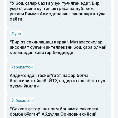
“У бошқалар бахти учун туғилган эди”. Бир
умр отасини кутган актриса ва дубльяж
устаси Римма Аҳмедованинг синовларга тўла
ҳаёти
Дунё
“Бир оз секинлашиш керак”. Мутахассислар
инсоният сунъий интеллектни бошқара олмай
қолишидан хавотир билдирди
Ўзбекистон
Андижонда Tracker’га 21 нафар боғча
боласини жойлаб, ЙТҲ содир этган аёлга суд
ҳукми ўқилди
Ўзбекистон
“Саккиз қатор шеърим бошимга саккизта
бомба бўлган”. Абдулла Ориповни сиёсий