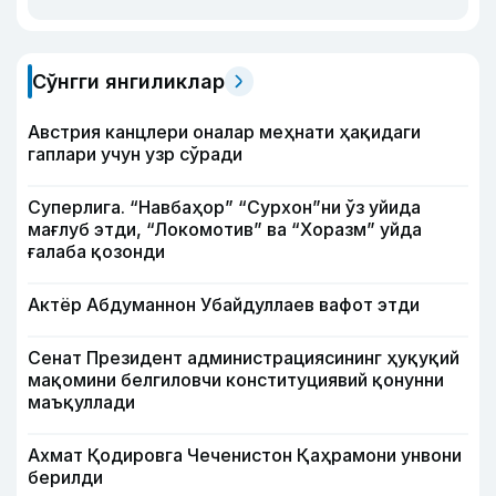
Сўнгги янгиликлар
Австрия канцлери оналар меҳнати ҳақидаги
гаплари учун узр сўради
Суперлига. “Навбаҳор” “Сурхон”ни ўз уйида
мағлуб этди, “Локомотив” ва “Хоразм” уйда
ғалаба қозонди
Актёр Абду­маннон Убайдуллаев вафот этди
Сенат Президент администрациясининг ҳуқуқий
мақомини белгиловчи конституциявий қонунни
маъқуллади
Ахмат Қодировга Чеченистон Қаҳрамони унвони
берилди