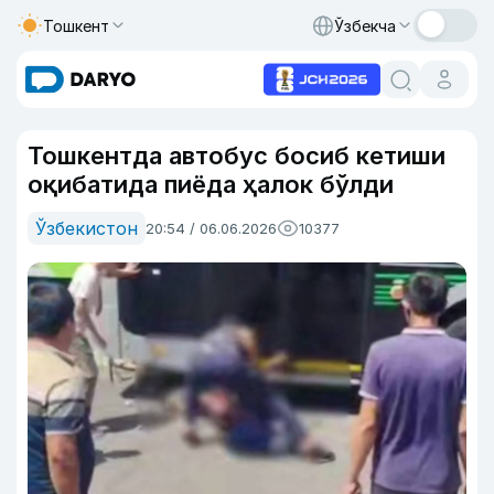
Тошкент
Ўзбекча
Тошкентда автобус босиб кетиши
оқибатида пиёда ҳалок бўлди
Ўзбекистон
20:54 / 06.06.2026
10377