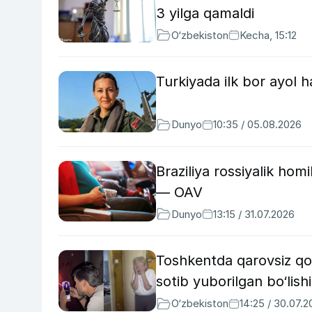
3 yilga qamaldi
O‘zbekiston
Kecha, 15:12
Turkiyada ilk bor ayol h
Dunyo
10:35 / 05.08.2026
Braziliya rossiyalik ho
— OAV
Dunyo
13:15 / 31.07.2026
Toshkentda qarovsiz qoldi
sotib yuborilgan bo‘lis
O‘zbekiston
14:25 / 30.07.