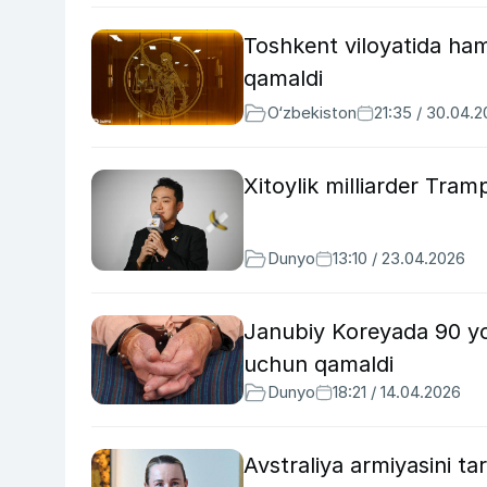
Toshkent viloyatida ham
qamaldi
O‘zbekiston
21:35 / 30.04.
Xitoylik milliarder Tram
Dunyo
13:10 / 23.04.2026
Janubiy Koreyada 90 yos
uchun qamaldi
Dunyo
18:21 / 14.04.2026
Avstraliya armiyasini ta