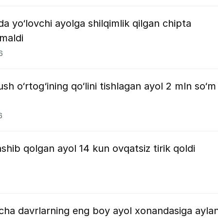
yo‘lovchi ayolga shilqimlik qilgan chipta
maldi
6
h o‘rtog‘ining qo‘lini tishlagan ayol 2 mln so‘m
6
shib qolgan ayol 14 kun ovqatsiz tirik qoldi
cha davrlarning eng boy ayol xonandasiga aylan