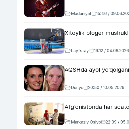
Madaniyat
15:46 / 09.06.20
Xitoylik bloger mushukl
Layfstayl
19:12 / 04.06.2026
AQSHda ayol yo‘qolganida
Dunyo
20:50 / 10.05.2026
Afg‘onistonda har soat
Markaziy Osiyo
22:39 / 05.