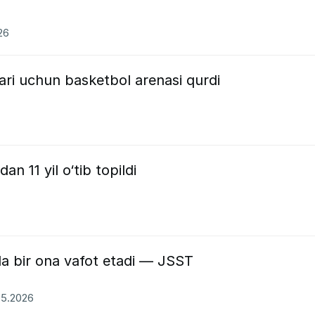
26
ari uchun basketbol arenasi qurdi
n 11 yil o‘tib topildi
da bir ona vafot etadi — JSST
05.2026