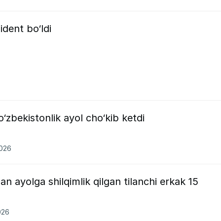
ident bo‘ldi
o‘zbekistonlik ayol cho‘kib ketdi
2026
n ayolga shilqimlik qilgan tilanchi erkak 15
026