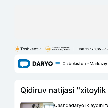
Toshkent
USD :
12 178,85
so'm
O‘zbekiston
Markaziy
Qidiruv natijasi "xitoylik
Qashqadaryolik ayolni f