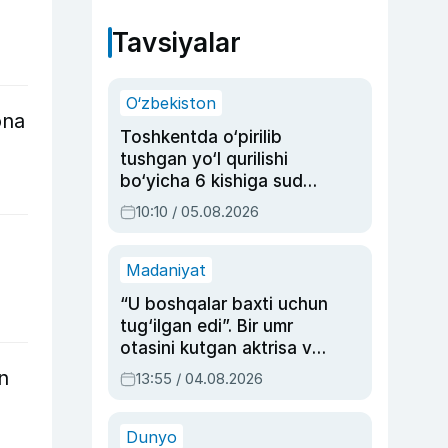
Tavsiyalar
O‘zbekiston
ona
Toshkentda o‘pirilib
tushgan yo‘l qurilishi
bo‘yicha 6 kishiga sud
hukmi o‘qildi
10:10 / 05.08.2026
Madaniyat
“U boshqalar baxti uchun
tug‘ilgan edi”. Bir umr
otasini kutgan aktrisa va
dublyaj ustasi Rimma
an
13:55 / 04.08.2026
Ahmedovaning
sinovlarga to‘la hayoti
Dunyo