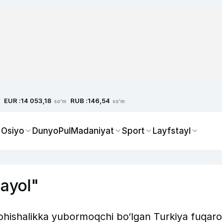
EUR :
RUB :
14 053,18
146,54
so'm
so'm
 Osiyo
Dunyo
Pul
Madaniyat
Sport
Layfstayl
 ayol"
ohishalikka yubormoqchi bo‘lgan Turkiya fuqaro