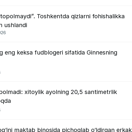
 topolmaydi”. Toshkentda qizlarni fohishalikka
h ushlandi
026
g eng keksa fudblogeri sifatida Ginnesning
6
olmadi: xitoylik ayolning 20,5 santimetrlik
oqda
6
g‘ini maktab binosida pichoqlab o‘ldirgan erkak