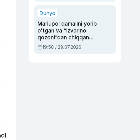
qolgan voqea
Dunyo
Mariupol qamalini yorib
oʻtgan va “Izvarino
qozoni”dan chiqqan
qahramon — Ukraina
19:50 / 29.07.2026
armiyasi bosh
qoʻmondoni Drapatiy
haqida
di