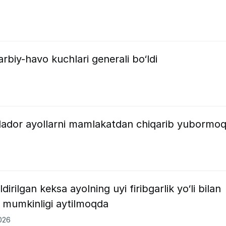
arbiy-havo kuchlari generali bo‘ldi
milador ayollarni mamlakatdan chiqarib yubormo
rilgan keksa ayolning uyi firibgarlik yo‘li bilan
hi mumkinligi aytilmoqda
2026