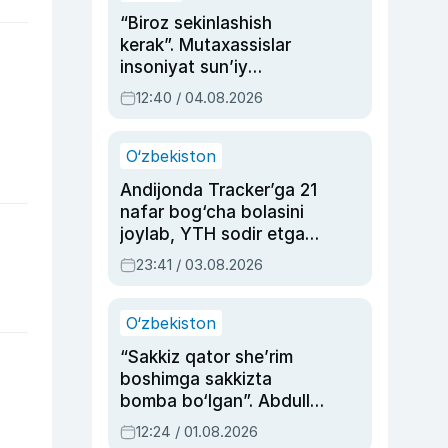
“Biroz sekinlashish
kerak”. Mutaxassislar
insoniyat sun’iy
intellektni boshqara
12:40 / 04.08.2026
olmay qolishidan xavotir
bildirdi
O‘zbekiston
Andijonda Tracker’ga 21
nafar bog‘cha bolasini
joylab, YTH sodir etgan
ayolga sud hukmi o‘qildi
23:41 / 03.08.2026
O‘zbekiston
“Sakkiz qator she’rim
boshimga sakkizta
bomba bo‘lgan”. Abdulla
Oripovni siyosiy
12:24 / 01.08.2026
ayblovlardan asrab