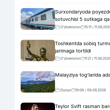
Surxondaryoda poyezdda 
sotuvchisi 5 sutkaga qa
O‘zbekiston
15:11 / 11.06.202
Toshkentda sobiq turmus
jarimaga tortildi
O‘zbekiston
11:21 / 11.06.202
Malayziya tog‘larida ada
Dunyo
19:06 / 09.06.2026
Teylor Svift rasman bar