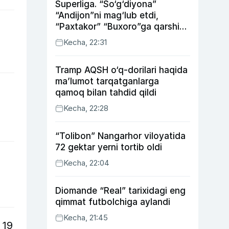
Superliga. “So‘g‘diyona”
“Andijon”ni mag‘lub etdi,
“Paxtakor” “Buxoro”ga qarshi
bahsda g‘alabani qo‘ldan
Kecha, 22:31
chiqardi
Tramp AQSH o‘q-dorilari haqida
ma’lumot tarqatganlarga
qamoq bilan tahdid qildi
Kecha, 22:28
“Tolibon” Nangarhor viloyatida
72 gektar yerni tortib oldi
Kecha, 22:04
Diomande “Real” tarixidagi eng
qimmat futbolchiga aylandi
Kecha, 21:45
 19