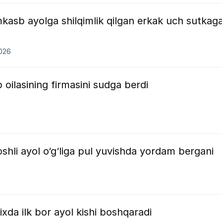
kasb ayolga shilqimlik qilgan erkak uch sutkag
2026
p oilasining firmasini sudga berdi
hli ayol o‘g‘liga pul yuvishda yordam bergani
rixda ilk bor ayol kishi boshqaradi