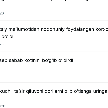
026
xsiy ma’lumotidan noqonuniy foydalangan korx
bo‘ldi
026
ep sabab xotinini bo‘g‘ib o‘ldirdi
chli ta’sir qiluvchi dorilarni olib o‘tishga uring
2026