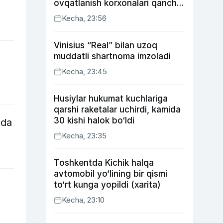
ovqatlanish korxonalari qancha
soliq toʻlagani ochiqlandi
Kecha, 23:56
Vinisius “Real” bilan uzoq
muddatli shartnoma imzoladi
Kecha, 23:45
Husiylar hukumat kuchlariga
qarshi raketalar uchirdi, kamida
30 kishi halok bo‘ldi
qda
Kecha, 23:35
Toshkentda Kichik halqa
avtomobil yo‘lining bir qismi
to‘rt kunga yopildi (xarita)
Kecha, 23:10