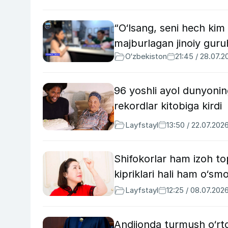
“O‘lsang, seni hech kim
majburlagan jinoiy guru
O‘zbekiston
21:45 / 28.07.2
96 yoshli ayol dunyonin
rekordlar kitobiga kirdi
Layfstayl
13:50 / 22.07.202
Shifokorlar ham izoh top
kipriklari hali ham o‘sm
Layfstayl
12:25 / 08.07.202
Andijonda turmush o‘rto