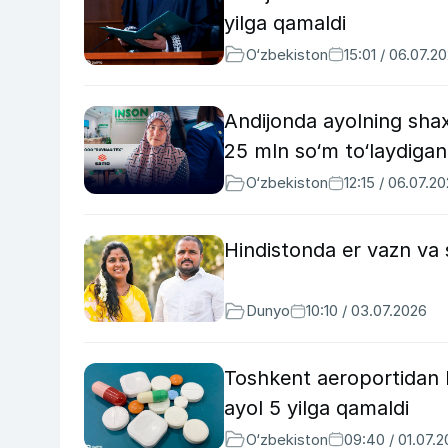
yilga qamaldi
O‘zbekiston
15:01 / 06.07.2
Andijonda ayolning sha
25 mln so‘m to‘laydigan 
O‘zbekiston
12:15 / 06.07.2
Hindistonda er vazn va s
Dunyo
10:10 / 03.07.2026
Toshkent aeroportidan ku
ayol 5 yilga qamaldi
O‘zbekiston
09:40 / 01.07.