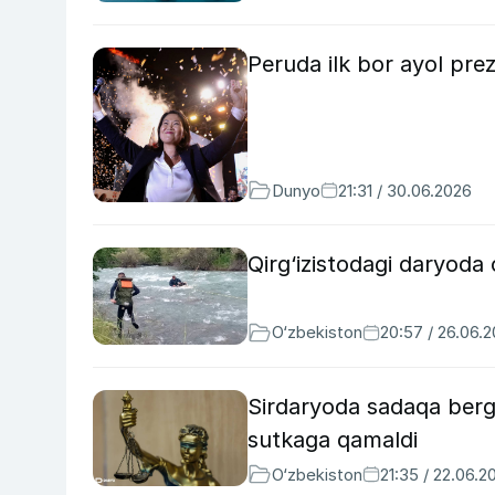
Peruda ilk bor ayol prez
Dunyo
21:31 / 30.06.2026
Qirg‘izistodagi daryoda 
O‘zbekiston
20:57 / 26.06.
Sirdaryoda sadaqa berga
sutkaga qamaldi
O‘zbekiston
21:35 / 22.06.2