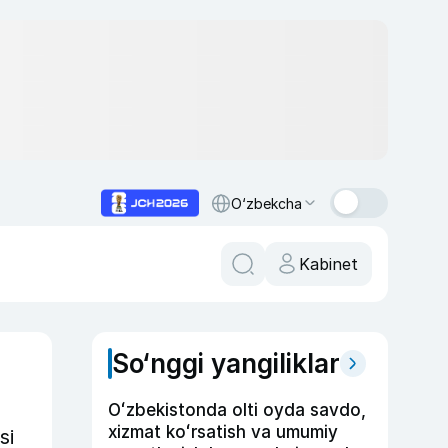
O‘zbekcha
Kabinet
So‘nggi yangiliklar
Oʻzbekistonda olti oyda savdo,
xizmat koʻrsatish va umumiy
si