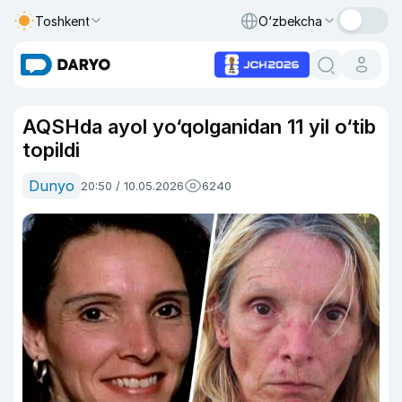
Toshkent
O‘zbekcha
AQSHda ayol yo‘qolganidan 11 yil o‘tib
topildi
Dunyo
20:50 / 10.05.2026
6240