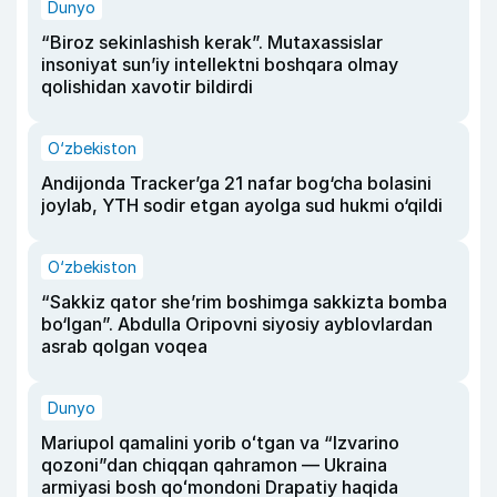
Dunyo
“Biroz sekinlashish kerak”. Mutaxassislar
insoniyat sun’iy intellektni boshqara olmay
qolishidan xavotir bildirdi
O‘zbekiston
Andijonda Tracker’ga 21 nafar bog‘cha bolasini
joylab, YTH sodir etgan ayolga sud hukmi o‘qildi
O‘zbekiston
“Sakkiz qator she’rim boshimga sakkizta bomba
bo‘lgan”. Abdulla Oripovni siyosiy ayblovlardan
asrab qolgan voqea
Dunyo
Mariupol qamalini yorib oʻtgan va “Izvarino
qozoni”dan chiqqan qahramon — Ukraina
armiyasi bosh qoʻmondoni Drapatiy haqida