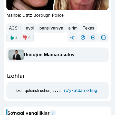
Manba: Lititz Borough Police
AQSH
ayol
pensilvaniya
ajrim
Texas
6
4
Umidjon Mamarasulov
Izohlar
ro‘yxatdan o‘ting
Izoh qoldirish uchun, avval
So‘nggi yangiliklar