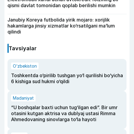
qismi davlat tomonidan qoplab berilishi mumkin
Janubiy Koreya futbolida yirik mojaro: xorijlik
hakamlarga jinsiy xizmatlar ko‘rsatilgani ma’lum
qilindi
Tavsiyalar
O‘zbekiston
Toshkentda o‘pirilib tushgan yo‘l qurilishi bo‘yicha
6 kishiga sud hukmi o‘qildi
Madaniyat
“U boshqalar baxti uchun tug‘ilgan edi”. Bir umr
otasini kutgan aktrisa va dublyaj ustasi Rimma
Ahmedovaning sinovlarga to‘la hayoti