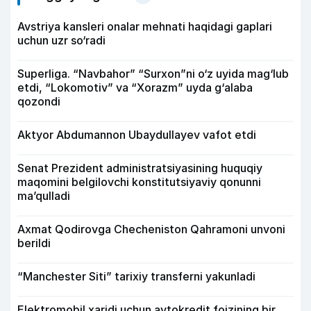
Avstriya kansleri onalar mehnati haqidagi gaplari
uchun uzr so‘radi
Superliga. “Navbahor” “Surxon”ni o‘z uyida mag‘lub
etdi, “Lokomotiv” va “Xorazm” uyda g‘alaba
qozondi
Aktyor Abdu­mannon Ubaydullayev vafot etdi
Senat Prezident administratsiyasining huquqiy
maqomini belgilovchi konstitutsiyaviy qonunni
ma’qulladi
Axmat Qodirovga Checheniston Qahramoni unvoni
berildi
“Manchester Siti” tarixiy transferni yakunladi
Elektromobil xaridi uchun avtokredit foizining bir