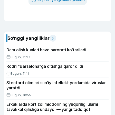
So‘nggi yangiliklar
Dam olish kunlari havo harorati ko‘tariladi
Bugun, 11:27
Rodri “Barselona”ga o‘tishga qaror qildi
Bugun, 11:11
Stenford olimlari sun’iy intellekt yordamida viruslar
yaratdi
Bugun, 10:55
Erkaklarda kortizol miqdorining yuqoriligi ularni
tavakkal qilishga undaydi — yangi tadqiqot