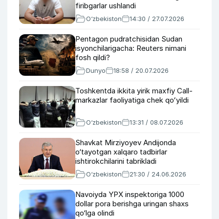
firibgarlar ushlandi
O‘zbekiston
14:30 / 27.07.2026
Pentagon pudratchisidan Sudan
isyonchilarigacha: Reuters nimani
fosh qildi?
Dunyo
18:58 / 20.07.2026
Toshkentda ikkita yirik maxfiy Call-
markazlar faoliyatiga chek qoʻyildi
O‘zbekiston
13:31 / 08.07.2026
Shavkat Mirziyoyev Andijonda
o‘tayotgan xalqaro tadbirlar
ishtirokchilarini tabrikladi
O‘zbekiston
21:30 / 24.06.2026
Navoiyda YPX inspektoriga 1000
dollar pora berishga uringan shaxs
qo‘lga olindi