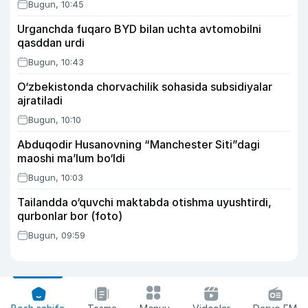
Bugun, 10:45
Urganchda fuqaro BYD bilan uchta avtomobilni
qasddan urdi
Bugun, 10:43
O‘zbekistonda chorvachilik sohasida subsidiyalar
ajratiladi
Bugun, 10:10
Abduqodir Husanovning “Manchester Siti”dagi
maoshi ma’lum bo‘ldi
Bugun, 10:03
Tailandda o‘quvchi maktabda otishma uyushtirdi,
qurbonlar bor (foto)
Bugun, 09:59