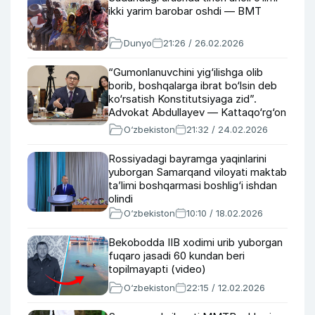
ikki yarim barobar oshdi — BMT
Dunyo
21:26 / 26.02.2026
“Gumonlanuvchini yig‘ilishga olib
borib, boshqalarga ibrat bo‘lsin deb
ko‘rsatish Konstitutsiyaga zid”.
Advokat Abdullayev — Kattaqo‘rg‘on
voqeasi haqida
O‘zbekiston
21:32 / 24.02.2026
Rossiyadagi bayramga yaqinlarini
yuborgan Samarqand viloyati maktab
ta’limi boshqarmasi boshlig‘i ishdan
olindi
O‘zbekiston
10:10 / 18.02.2026
Bekobodda IIB xodimi urib yuborgan
fuqaro jasadi 60 kundan beri
topilmayapti (video)
O‘zbekiston
22:15 / 12.02.2026