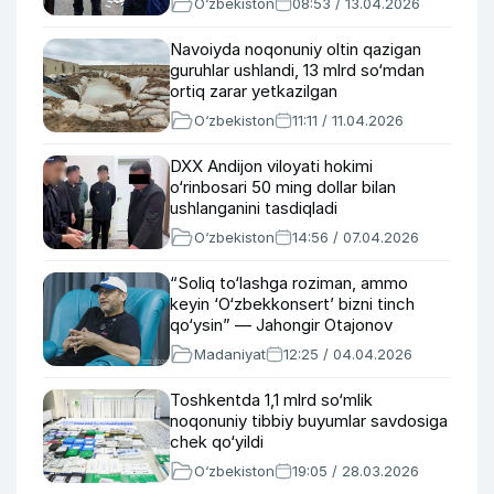
O‘zbekiston
08:53 / 13.04.2026
Navoiyda noqonuniy oltin qazigan
guruhlar ushlandi, 13 mlrd so‘mdan
ortiq zarar yetkazilgan
O‘zbekiston
11:11 / 11.04.2026
DXX Andijon viloyati hokimi
o‘rinbosari 50 ming dollar bilan
ushlanganini tasdiqladi
O‘zbekiston
14:56 / 07.04.2026
“Soliq to‘lashga roziman, ammo
keyin ‘O‘zbekkonsert’ bizni tinch
qo‘ysin” — Jahongir Otajonov
Madaniyat
12:25 / 04.04.2026
Toshkentda 1,1 mlrd so‘mlik
noqonuniy tibbiy buyumlar savdosiga
chek qo‘yildi
O‘zbekiston
19:05 / 28.03.2026