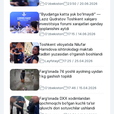
O‘zbekiston
23:50 / 20.06.2026
“Byudjetga katta yuk boʻlmaydi” —
Laziz Qudratov Toshkent xalqaro
investitsiya forumi xarajatlari qanday
qoplanishini aytdi
O‘zbekiston
17:15 / 14.06.2026
Toshkent viloyatida Nilufar
Hamidova ishtirokidagi maktab
tadbiri yuzasidan o‘rganish boshlandi
Layfstayl
17:25 / 25.04.2026
Farg‘onada 74 yoshli ayolning uyidan
1 kg gashish topildi
O‘zbekiston
17:46 / 15.04.2026
Farg‘onada DXX xodimlaridan
qochmoqchi bo‘lgan kuchli ta’sir
qiluvchi dori sotuvchilar ushlandi