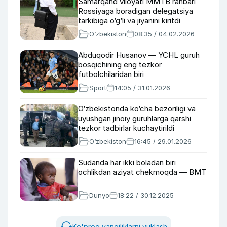
Samarqand viloyati MMTB rahbari
Rossiyaga boradigan delegatsiya
tarkibiga o‘g‘li va jiyanini kiritdi
O‘zbekiston
08:35 / 04.02.2026
Abduqodir Husanov — YCHL guruh
bosqichining eng tezkor
futbolchilaridan biri
Sport
14:05 / 31.01.2026
O‘zbekistonda ko‘cha bezoriligi va
uyushgan jinoiy guruhlarga qarshi
tezkor tadbirlar kuchaytirildi
O‘zbekiston
16:45 / 29.01.2026
Sudanda har ikki boladan biri
ochlikdan aziyat chekmoqda — BMT
Dunyo
18:22 / 30.12.2025
Ko'proq yangiliklarni yuklash