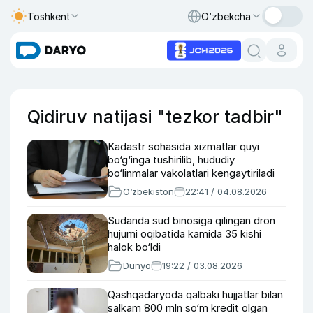
Toshkent
O‘zbekcha
Qidiruv natijasi "tezkor tadbir"
Kadastr sohasida xizmatlar quyi
bo‘g‘inga tushirilib, hududiy
bo‘linmalar vakolatlari kengaytiriladi
O‘zbekiston
22:41 / 04.08.2026
Sudanda sud binosiga qilingan dron
hujumi oqibatida kamida 35 kishi
halok bo‘ldi
Dunyo
19:22 / 03.08.2026
Qashqadaryoda qalbaki hujjatlar bilan
salkam 800 mln so‘m kredit olgan