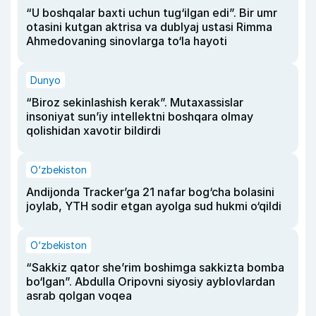
“U boshqalar baxti uchun tug‘ilgan edi”. Bir umr
otasini kutgan aktrisa va dublyaj ustasi Rimma
Ahmedovaning sinovlarga to‘la hayoti
Dunyo
“Biroz sekinlashish kerak”. Mutaxassislar
insoniyat sun’iy intellektni boshqara olmay
qolishidan xavotir bildirdi
O‘zbekiston
Andijonda Tracker’ga 21 nafar bog‘cha bolasini
joylab, YTH sodir etgan ayolga sud hukmi o‘qildi
O‘zbekiston
“Sakkiz qator she’rim boshimga sakkizta bomba
bo‘lgan”. Abdulla Oripovni siyosiy ayblovlardan
asrab qolgan voqea