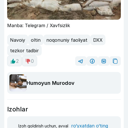
Manba: Telegram / Xavfsizlik
Navoiy
oltin
noqonuniy faoliyat
DXX
tezkor tadbir
2
0
Humoyun Murodov
Izohlar
ro‘yxatdan o‘ting
Izoh qoldirish uchun, avval