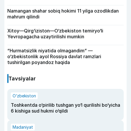
Namangan shahar sobiq hokimi 11 yilga ozodlikdan
mahrum qilindi
Xitoy—Qirg‘iziston—O‘zbekiston temiryo‘li
Yevropagacha uzaytirilishi mumkin
“Hurmatsizlik niyatida olmagandim” —
o‘zbekistonlik ayol Rossiya davlat ramzlari
tushirilgan poyandoz haqida
Tavsiyalar
O‘zbekiston
Toshkentda o‘pirilib tushgan yo‘l qurilishi bo‘yicha
6 kishiga sud hukmi o‘qildi
Madaniyat