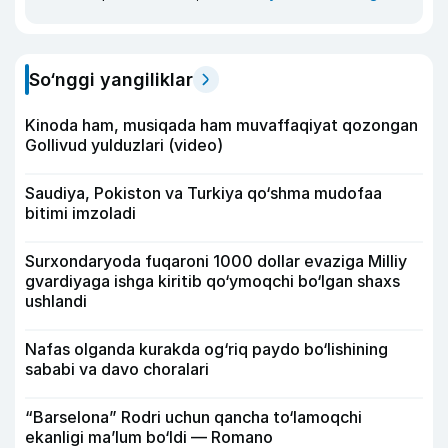
So‘nggi yangiliklar
Kinoda ham, musiqada ham muvaffaqiyat qozongan
Gollivud yulduzlari (video)
Saudiya, Pokiston va Turkiya qo‘shma mudofaa
bitimi imzoladi
Surxondaryoda fuqaroni 1000 dollar evaziga Milliy
gvardiyaga ishga kiritib qo‘ymoqchi bo‘lgan shaxs
ushlandi
Nafas olganda kurakda og‘riq paydo bo‘lishining
sababi va davo choralari
“Barselona” Rodri uchun qancha to‘lamoqchi
ekanligi ma’lum bo‘ldi — Romano