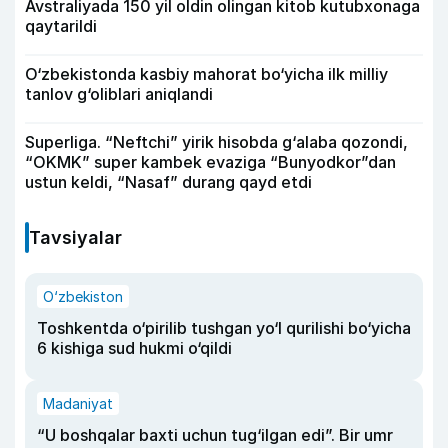
Avstraliyada 150 yil oldin olingan kitob kutubxonaga
qaytarildi
O‘zbekistonda kasbiy mahorat bo‘yicha ilk milliy
tanlov g‘oliblari aniqlandi
Superliga. “Neftchi” yirik hisobda g‘alaba qozondi,
“OKMK” super kambek evaziga “Bunyodkor”dan
ustun keldi, “Nasaf” durang qayd etdi
Tavsiyalar
O‘zbekiston
Toshkentda o‘pirilib tushgan yo‘l qurilishi bo‘yicha
6 kishiga sud hukmi o‘qildi
Madaniyat
“U boshqalar baxti uchun tug‘ilgan edi”. Bir umr