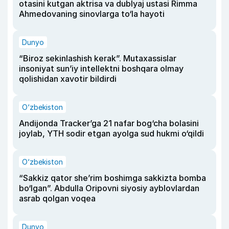
otasini kutgan aktrisa va dublyaj ustasi Rimma
Ahmedovaning sinovlarga to‘la hayoti
Dunyo
“Biroz sekinlashish kerak”. Mutaxassislar
insoniyat sun’iy intellektni boshqara olmay
qolishidan xavotir bildirdi
O‘zbekiston
Andijonda Tracker’ga 21 nafar bog‘cha bolasini
joylab, YTH sodir etgan ayolga sud hukmi o‘qildi
O‘zbekiston
“Sakkiz qator she’rim boshimga sakkizta bomba
bo‘lgan”. Abdulla Oripovni siyosiy ayblovlardan
asrab qolgan voqea
Dunyo