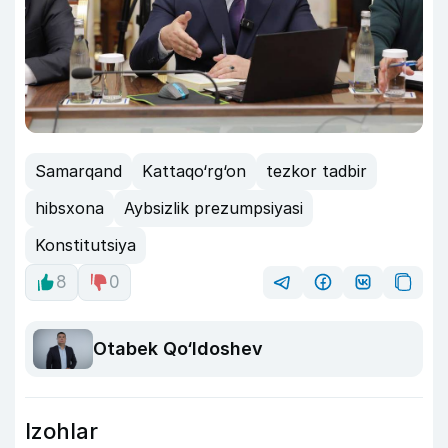
Samarqand
Kattaqo‘rg‘on
tezkor tadbir
hibsxona
Aybsizlik prezumpsiyasi
Konstitutsiya
8
0
Otabek Qo‘ldoshev
Izohlar