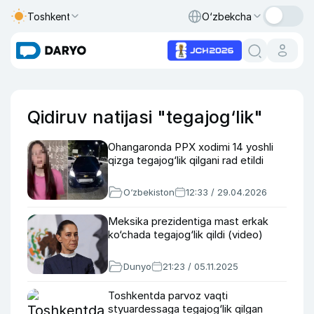
Toshkent
O‘zbekcha
Qidiruv natijasi "tegajog‘lik"
Ohangaronda PPX xodimi 14 yoshli
qizga tegajog‘lik qilgani rad etildi
O‘zbekiston
12:33 / 29.04.2026
Meksika prezidentiga mast erkak
ko‘chada tegajog‘lik qildi (video)
Dunyo
21:23 / 05.11.2025
Toshkentda parvoz vaqti
styuardessaga tegajog‘lik qilgan