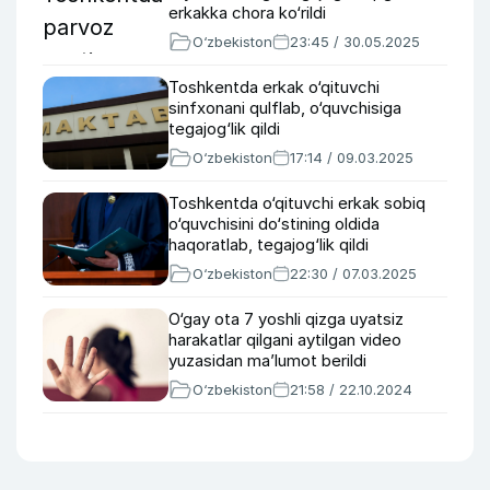
erkakka chora ko‘rildi
O‘zbekiston
23:45 / 30.05.2025
Toshkentda erkak o‘qituvchi
sinfxonani qulflab, o‘quvchisiga
tegajog‘lik qildi
O‘zbekiston
17:14 / 09.03.2025
Toshkentda o‘qituvchi erkak sobiq
o‘quvchisini do‘stining oldida
haqoratlab, tegajog‘lik qildi
O‘zbekiston
22:30 / 07.03.2025
O‘gay ota 7 yoshli qizga uyatsiz
harakatlar qilgani aytilgan video
yuzasidan ma’lumot berildi
O‘zbekiston
21:58 / 22.10.2024