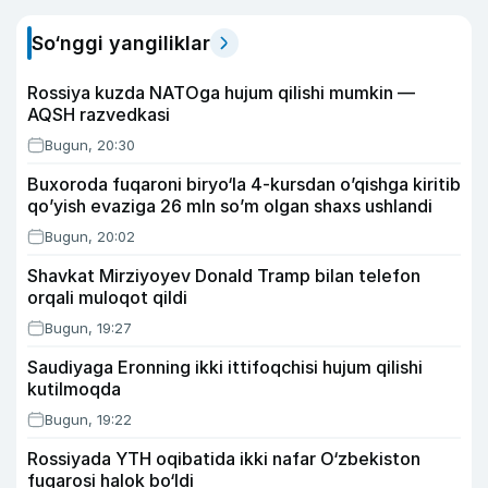
So‘nggi yangiliklar
Rossiya kuzda NATOga hujum qilishi mumkin —
AQSH razvedkasi
Bugun, 20:30
Buxoroda fuqaroni biryo‘la 4-kursdan o’qishga kiritib
qo’yish evaziga 26 mln so’m olgan shaxs ushlandi
Bugun, 20:02
Shavkat Mirziyoyev Donald Tramp bilan telefon
orqali muloqot qildi
Bugun, 19:27
Saudiyaga Eronning ikki ittifoqchisi hujum qilishi
kutilmoqda
Bugun, 19:22
Rossiyada YTH oqibatida ikki nafar O‘zbekiston
fuqarosi halok bo‘ldi