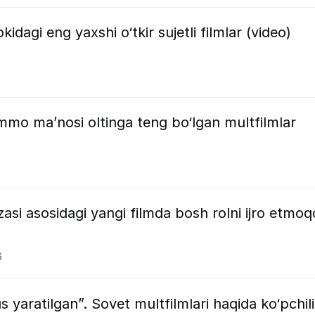
okidagi eng yaxshi o‘tkir sujetli filmlar (video)
mmo ma’nosi oltinga teng bo‘lgan multfilmlar
6
asi asosidagi yangi filmda bosh rolni ijro etmoq
6
 yaratilgan”. Sovet multfilmlari haqida ko‘pchil