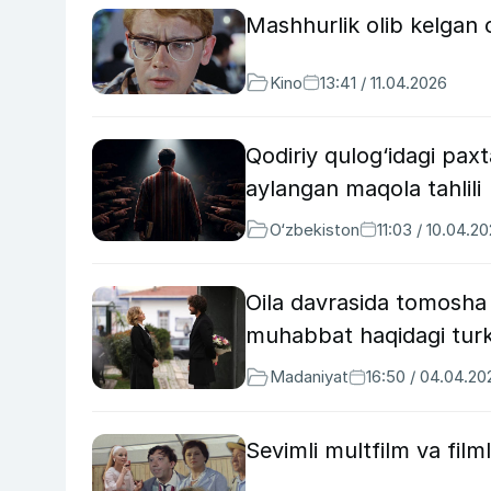
Mashhurlik olib kelgan o
Kino
13:41 / 11.04.2026
Qodiriy qulog‘idagi paxt
aylangan maqola tahlili
O‘zbekiston
11:03 / 10.04.2
Oila davrasida tomosha q
muhabbat haqidagi turk 
Madaniyat
16:50 / 04.04.20
Sevimli multfilm va film