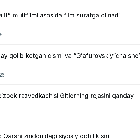
 it” multfilmi asosida film suratga olinadi
26
y qolib ketgan qismi va “Gʻafurovskiy”cha she’
026
 o‘zbek razvedkachisi Gitlerning rejasini qanday
Qarshi zindonidagi siyosiy qotillik siri