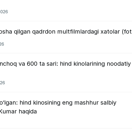
2026
osha qilgan qadrdon multfilmlardagi xatolar (fot
26
nchoq va 600 ta sari: hind kinolarining noodatiy
026
o‘lgan: hind kinosining eng mashhur salbiy
n Kumar haqida