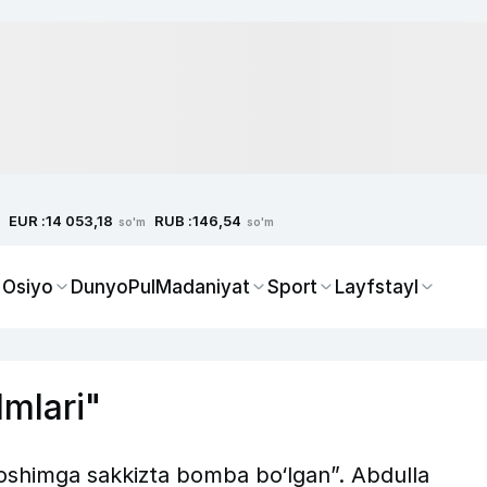
EUR :
RUB :
14 053,18
146,54
so'm
so'm
 Osiyo
Dunyo
Pul
Madaniyat
Sport
Layfstayl
lmlari"
boshimga sakkizta bomba bo‘lgan”. Abdulla