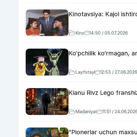
Kinotavsiya: Kajol ishtir
Kino
14:50 / 05.07.2026
Ko‘pchilik ko‘rmagan, a
Layfstayl
12:53 / 27.06.202
Kianu Rivz Lego franshiz
Madaniyat
11:51 / 24.06.202
“Pionerlar uchun maxsus