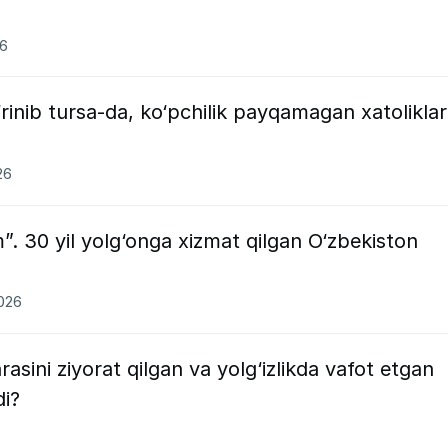
26
‘rinib tursa-da, ko‘pchilik payqamagan xatoliklar
26
m”. 30 yil yolg‘onga xizmat qilgan O‘zbekiston
2026
sini ziyorat qilgan va yolg‘izlikda vafot etgan
i?