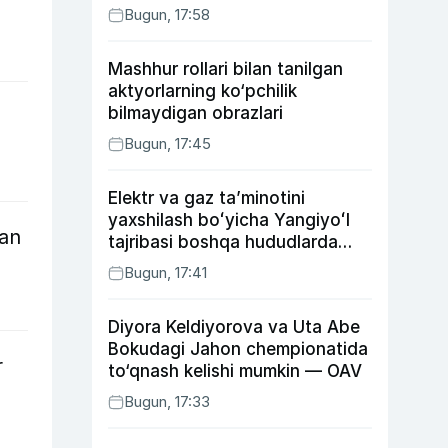
Bugun, 17:58
Mashhur rollari bilan tanilgan
aktyorlarning ko‘pchilik
bilmaydigan obrazlari
Bugun, 17:45
Elektr va gaz taʼminotini
yaxshilash boʻyicha Yangiyoʻl
gan
tajribasi boshqa hududlarda
ham joriy etiladi
Bugun, 17:41
Diyora Keldiyorova va Uta Abe
Bokudagi Jahon chempionatida
r
to‘qnash kelishi mumkin — OAV
Bugun, 17:33