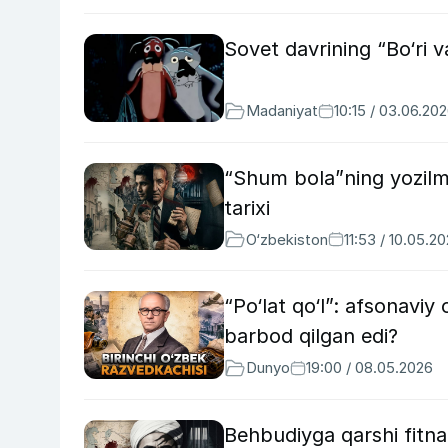
Sovet davrining “Bo‘ri va
Madaniyat
10:15 / 03.06.20
“Shum bola”ning yozilma
tarixi
O‘zbekiston
11:53 / 10.05.2
“Po‘lat qo‘l”: afsonaviy
barbod qilgan edi?
Dunyo
19:00 / 08.05.2026
Behbudiyga qarshi fitna: 