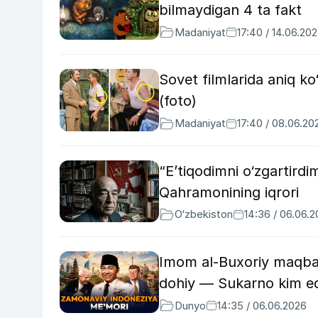
bilmaydigan 4 ta fakt
Madaniyat
17:40 / 14.06.20
Sovet filmlarida aniq ko
(foto)
Madaniyat
17:40 / 08.06.20
“E’tiqodimni o‘zgartirdi
Qahramonining iqrori
O‘zbekiston
14:36 / 06.06.
Imom al-Buxoriy maqbara
dohiy — Sukarno kim ed
Dunyo
14:35 / 06.06.2026