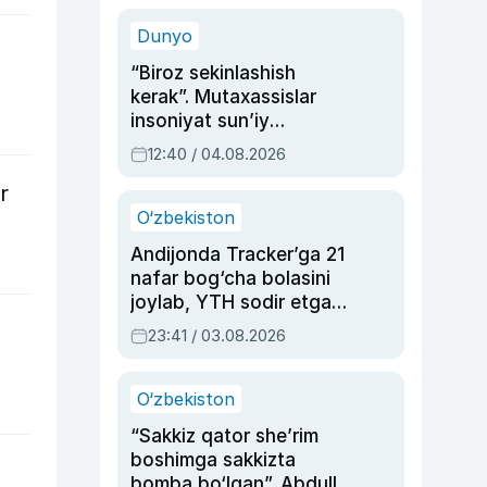
sinovlarga to‘la hayoti
Dunyo
“Biroz sekinlashish
kerak”. Mutaxassislar
insoniyat sun’iy
intellektni boshqara
12:40 / 04.08.2026
olmay qolishidan xavotir
r
bildirdi
O‘zbekiston
Andijonda Tracker’ga 21
nafar bog‘cha bolasini
joylab, YTH sodir etgan
ayolga sud hukmi o‘qildi
23:41 / 03.08.2026
O‘zbekiston
“Sakkiz qator she’rim
boshimga sakkizta
bomba bo‘lgan”. Abdulla