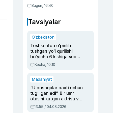
o‘tkazib yuboradi
Bugun, 16:40
Tavsiyalar
O‘zbekiston
Toshkentda o‘pirilib
tushgan yo‘l qurilishi
bo‘yicha 6 kishiga sud
hukmi o‘qildi
Kecha, 10:10
Madaniyat
“U boshqalar baxti uchun
tug‘ilgan edi”. Bir umr
otasini kutgan aktrisa va
dublyaj ustasi Rimma
13:55 / 04.08.2026
Ahmedovaning