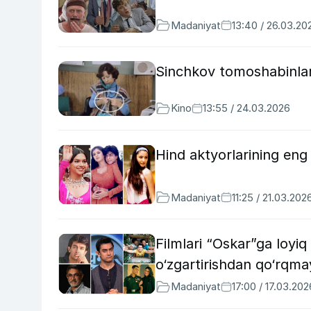
Madaniyat
13:40 / 26.03.20
Sinchkov tomoshabinlar “
Kino
13:55 / 24.03.2026
Hind aktyorlarining eng 
Madaniyat
11:25 / 21.03.202
Filmlari “Oskar”ga loyiq 
o‘zgartirishdan qo‘rqma
Madaniyat
17:00 / 17.03.202