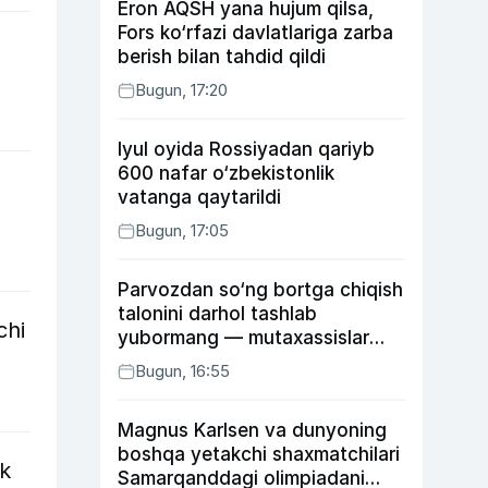
Eron AQSH yana hujum qilsa,
Fors ko‘rfazi davlatlariga zarba
berish bilan tahdid qildi
Bugun, 17:20
Iyul oyida Rossiyadan qariyb
600 nafar o‘zbekistonlik
vatanga qaytarildi
Bugun, 17:05
Parvozdan so‘ng bortga chiqish
talonini darhol tashlab
chi
yubormang — mutaxassislar
buning sababini tushuntirdi
Bugun, 16:55
Magnus Karlsen va dunyoning
boshqa yetakchi shaxmatchilari
ik
Samarqanddagi olimpiadani