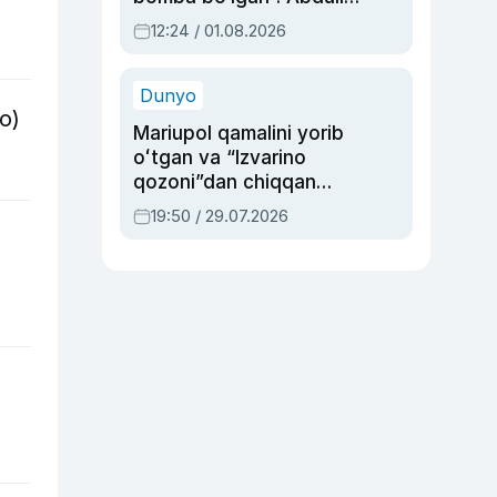
Oripovni siyosiy
12:24 / 01.08.2026
ayblovlardan asrab
qolgan voqea
Dunyo
o)
Mariupol qamalini yorib
oʻtgan va “Izvarino
qozoni”dan chiqqan
qahramon — Ukraina
19:50 / 29.07.2026
armiyasi bosh
qoʻmondoni Drapatiy
haqida