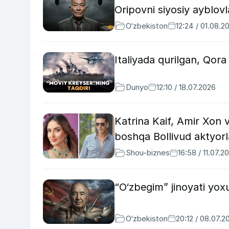
Oripovni siyosiy ayblov
O‘zbekiston
12:24 / 01.08.2
Italiyada qurilgan, Qor
Dunyo
12:10 / 18.07.2026
Katrina Kaif, Amir Xon va
boshqa Bollivud aktyorl
Shou-biznes
16:58 / 11.07.2
“O‘zbegim” jinoyati yo
O‘zbekiston
20:12 / 08.07.2