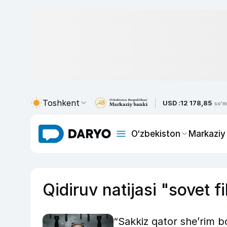
Toshkent
USD :
12 178,85
so'm
O‘zbekiston
Markaziy
Qidiruv natijasi "sovet fi
“Sakkiz qator she’rim 