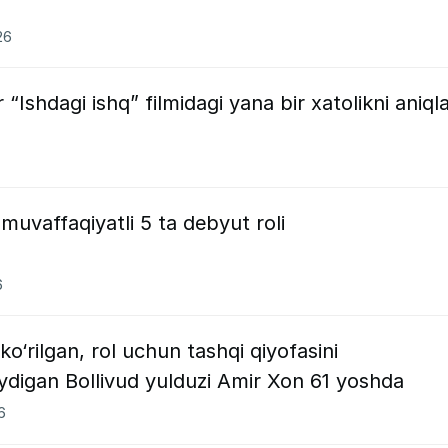
26
Ishdagi ishq” filmidagi yana bir xatolikni aniqla
muvaffaqiyatli 5 ta debyut roli
6
ko‘rilgan, rol uchun tashqi qiyofasini
ydigan Bollivud yulduzi Amir Xon 61 yoshda
6