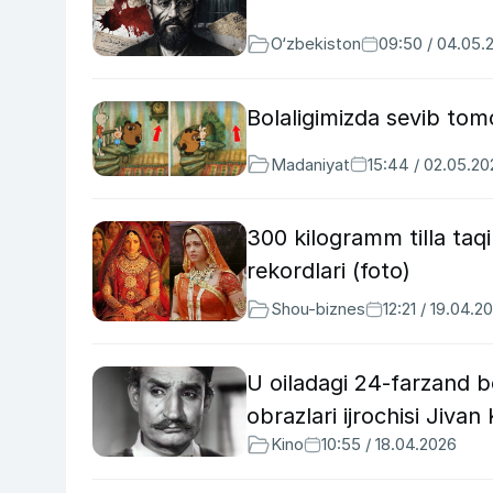
O‘zbekiston
09:50 / 04.05.
Bolaligimizda sevib tom
Madaniyat
15:44 / 02.05.20
300 kilogramm tilla taqi
rekordlari (foto)
Shou-biznes
12:21 / 19.04.2
U oiladagi 24-farzand b
obrazlari ijrochisi Jiva
Kino
10:55 / 18.04.2026