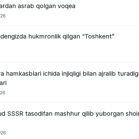
lardan asrab qolgan voqea
026
a dengizda hukmronlik qilgan “Toshkent”
 hamkasblari ichida injiqligi bilan ajralib turadi
ari
026
xud SSSR tasodifan mashhur qilib yuborgan shoi
026