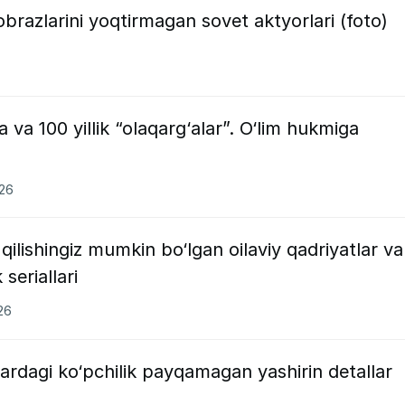
brazlarini yoqtirmagan sovet aktyorlari (foto)
a va 100 yillik “olaqarg‘alar”. O‘lim hukmiga
026
ilishingiz mumkin bo‘lgan oilaviy qadriyatlar va
seriallari
26
lardagi ko‘pchilik payqamagan yashirin detallar