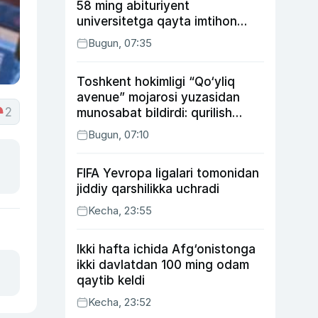
58 ming abituriyent
universitetga qayta imtihon
topshiradi
Bugun, 07:35
Toshkent hokimligi “Qo‘yliq
avenue” mojarosi yuzasidan
2
munosabat bildirdi: qurilish
ishlarining 53 foizi yakunlangan
Bugun, 07:10
FIFA Yevropa ligalari tomonidan
jiddiy qarshilikka uchradi
Kecha, 23:55
Ikki hafta ichida Afg‘onistonga
ikki davlatdan 100 ming odam
qaytib keldi
Kecha, 23:52