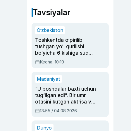
Tavsiyalar
O‘zbekiston
Toshkentda o‘pirilib
tushgan yo‘l qurilishi
bo‘yicha 6 kishiga sud
hukmi o‘qildi
Kecha, 10:10
Madaniyat
“U boshqalar baxti uchun
tug‘ilgan edi”. Bir umr
otasini kutgan aktrisa va
dublyaj ustasi Rimma
13:55 / 04.08.2026
Ahmedovaning
sinovlarga to‘la hayoti
Dunyo