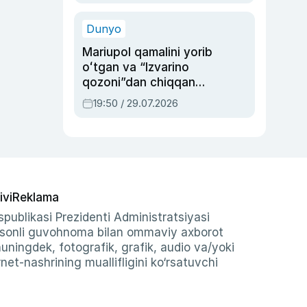
qolgan voqea
Dunyo
Mariupol qamalini yorib
oʻtgan va “Izvarino
qozoni”dan chiqqan
qahramon — Ukraina
19:50 / 29.07.2026
armiyasi bosh
qoʻmondoni Drapatiy
haqida
ivi
Reklama
publikasi Prezidenti Administratsiyasi
-sonli guvohnoma bilan ommaviy axborot
shuningdek, fotografik, grafik, audio va/yoki
et-nashrining muallifligini ko‘rsatuvchi