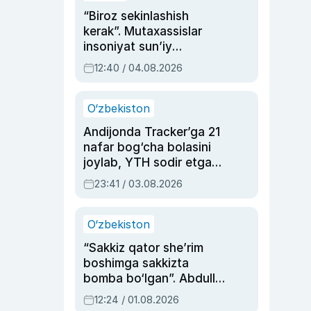
“Biroz sekinlashish
kerak”. Mutaxassislar
insoniyat sun’iy
intellektni boshqara
12:40 / 04.08.2026
olmay qolishidan xavotir
bildirdi
O‘zbekiston
Andijonda Tracker’ga 21
nafar bog‘cha bolasini
joylab, YTH sodir etgan
ayolga sud hukmi o‘qildi
23:41 / 03.08.2026
O‘zbekiston
“Sakkiz qator she’rim
boshimga sakkizta
bomba bo‘lgan”. Abdulla
Oripovni siyosiy
12:24 / 01.08.2026
ayblovlardan asrab