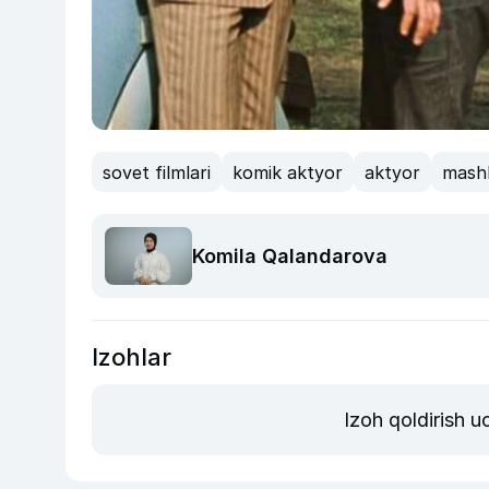
sovet filmlari
komik aktyor
aktyor
mash
Komila Qalandarova
Izohlar
Izoh qoldirish 