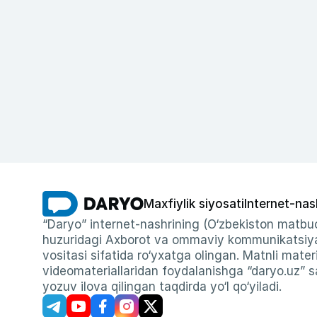
Maxfiylik siyosati
Internet-nas
“Daryo” internet-nashrining (O‘zbekiston matbuo
huzuridagi Axborot va ommaviy kommunikatsiyal
vositasi sifatida ro‘yxatga olingan. Matnli materi
videomateriallaridan foydalanishga “daryo.uz” sa
yozuv ilova qilingan taqdirda yo‘l qo‘yiladi.