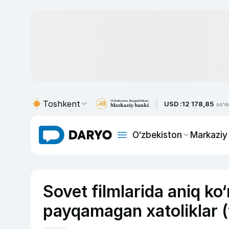
Toshkent
USD :
12 178,85
so'm
O‘zbekiston
Markaziy
Sovet filmlarida aniq ko‘
payqamagan xatoliklar (