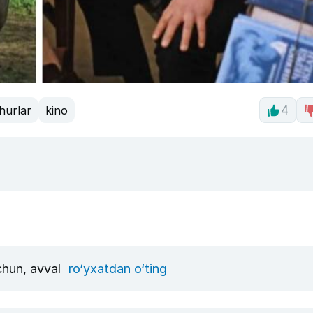
hurlar
kino
4
uchun, avval
ro‘yxatdan o‘ting