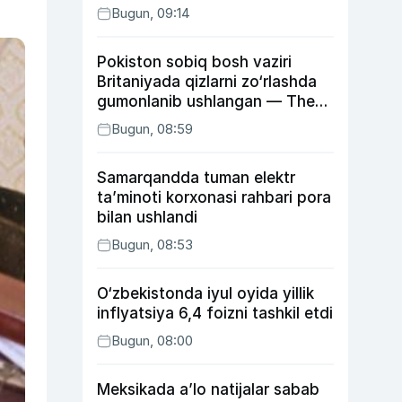
Bugun, 09:14
Pokiston sobiq bosh vaziri
Britaniyada qizlarni zo‘rlashda
gumonlanib ushlangan — The
Guardian
Bugun, 08:59
Samarqandda tuman elektr
ta’minoti korxonasi rahbari pora
bilan ushlandi
Bugun, 08:53
O‘zbekistonda iyul oyida yillik
inflyatsiya 6,4 foizni tashkil etdi
Bugun, 08:00
Meksikada a’lo natijalar sabab