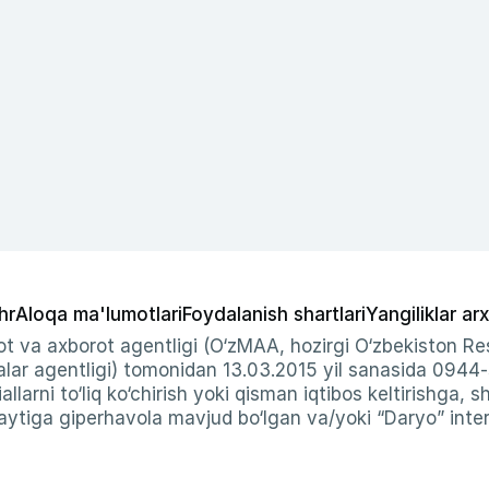
hr
Aloqa ma'lumotlari
Foydalanish shartlari
Yangiliklar arx
t va axborot agentligi (O‘zMAA, hozirgi O‘zbekiston Res
ar agentligi) tomonidan 13.03.2015 yil sanasida 0944
allarni to‘liq ko‘chirish yoki qisman iqtibos keltirishga, 
ytiga giperhavola mavjud bo‘lgan va/yoki “Daryo” intern