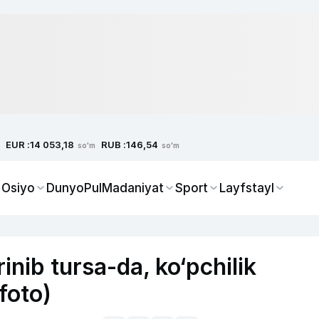
EUR :
RUB :
14 053,18
146,54
so'm
so'm
 Osiyo
Dunyo
Pul
Madaniyat
Sport
Layfstayl
rinib tursa-da, ko‘pchilik
foto)