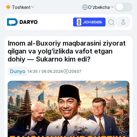
Toshkent
O‘zbekcha
Imom al-Buxoriy maqbarasini ziyorat
qilgan va yolg‘izlikda vafot etgan
dohiy — Sukarno kim edi?
Dunyo
14:35 / 06.06.2026
20937