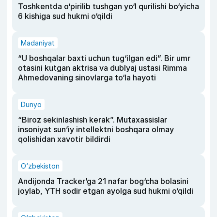
Toshkentda o‘pirilib tushgan yo‘l qurilishi bo‘yicha
6 kishiga sud hukmi o‘qildi
Madaniyat
“U boshqalar baxti uchun tug‘ilgan edi”. Bir umr
otasini kutgan aktrisa va dublyaj ustasi Rimma
Ahmedovaning sinovlarga to‘la hayoti
Dunyo
“Biroz sekinlashish kerak”. Mutaxassislar
insoniyat sun’iy intellektni boshqara olmay
qolishidan xavotir bildirdi
O‘zbekiston
Andijonda Tracker’ga 21 nafar bog‘cha bolasini
joylab, YTH sodir etgan ayolga sud hukmi o‘qildi