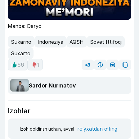
Manba: Daryo
Sukarno
Indoneziya
AQSH
Sovet Ittifoqi
Suxarto
66
1
Sardor Nurmatov
Izohlar
ro‘yxatdan o‘ting
Izoh qoldirish uchun, avval