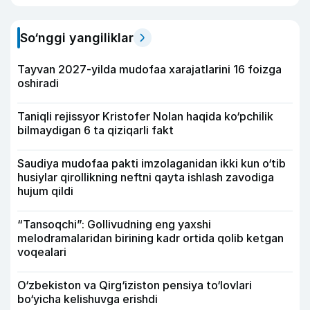
So‘nggi yangiliklar
Tayvan 2027-yilda mudofaa xarajatlarini 16 foizga
oshiradi
Taniqli rejissyor Kristofer Nolan haqida ko‘pchilik
bilmaydigan 6 ta qiziqarli fakt
Saudiya mudofaa pakti imzolaganidan ikki kun o‘tib
husiylar qirollikning neftni qayta ishlash zavodiga
hujum qildi
“Tansoqchi”: Gollivudning eng yaxshi
melodramalaridan birining kadr ortida qolib ketgan
voqealari
O‘zbekiston va Qirg‘iziston pensiya to‘lovlari
bo‘yicha kelishuvga erishdi