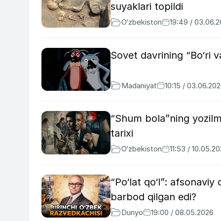
suyaklari topildi
O‘zbekiston
19:49 / 03.06.
Sovet davrining “Bo‘ri va
Madaniyat
10:15 / 03.06.20
“Shum bola”ning yozilma
tarixi
O‘zbekiston
11:53 / 10.05.2
“Po‘lat qo‘l”: afsonaviy
barbod qilgan edi?
Dunyo
19:00 / 08.05.2026