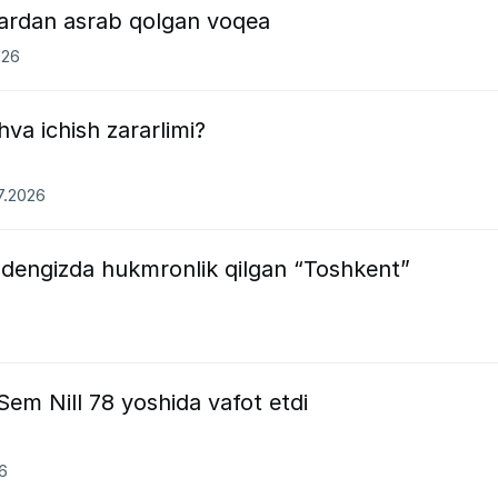
lardan asrab qolgan voqea
026
va ichish zararlimi?
7.2026
a dengizda hukmronlik qilgan “Toshkent”
Sem Nill 78 yoshida vafot etdi
26