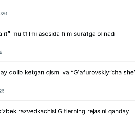
2026
 it” multfilmi asosida film suratga olinadi
26
y qolib ketgan qismi va “Gʻafurovskiy”cha she’
026
 o‘zbek razvedkachisi Gitlerning rejasini qanday