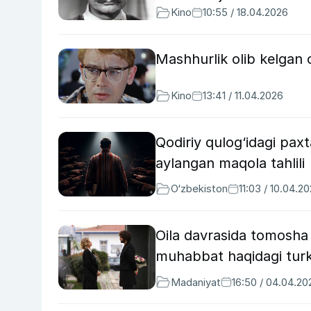
Kino
10:55 / 18.04.2026
Mashhurlik olib kelgan o
Kino
13:41 / 11.04.2026
Qodiriy qulog‘idagi paxt
aylangan maqola tahlili
O‘zbekiston
11:03 / 10.04.2
Oila davrasida tomosha q
muhabbat haqidagi turk 
Madaniyat
16:50 / 04.04.20