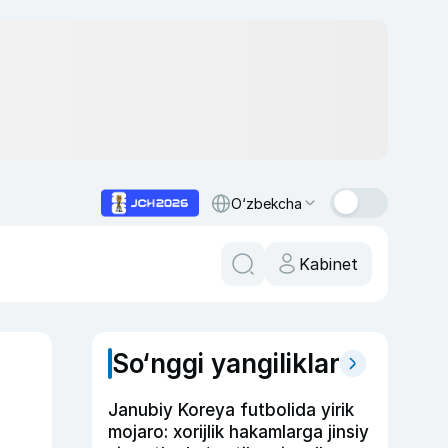
O‘zbekcha
Kabinet
So‘nggi yangiliklar
Janubiy Koreya futbolida yirik
mojaro: xorijlik hakamlarga jinsiy