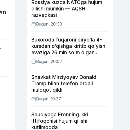
Rossiya kuzda NATOga hujum
qilishi mumkin — AQSH
gan
razvedkasi
Bugun, 20:30
Buxoroda fuqaroni biryo‘la 4-
kursdan o’qishga kiritib qo’yish
r
evaziga 26 mln so’m olgan
shaxs ushlandi
Bugun, 20:02
Shavkat Mirziyoyev Donald
Tramp bilan telefon orqali
muloqot qildi
Bugun, 19:27
Saudiyaga Eronning ikki
ittifoqchisi hujum qilishi
kutilmoqda