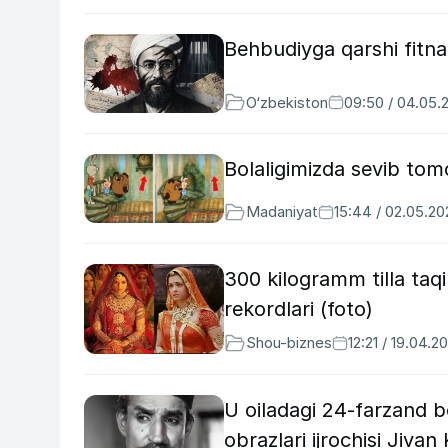
Behbudiyga qarshi fitna: 
O‘zbekiston
09:50 / 04.05.
Bolaligimizda sevib tom
Madaniyat
15:44 / 02.05.20
300 kilogramm tilla taqi
rekordlari (foto)
Shou-biznes
12:21 / 19.04.2
U oiladagi 24-farzand b
obrazlari ijrochisi Jiva