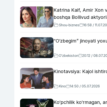
Katrina Kaif, Amir Xon va
boshqa Bollivud aktyorl
Shou-biznes
16:58 / 11.07.2
“O‘zbegim” jinoyati yo
O‘zbekiston
20:12 / 08.07.2
Kinotavsiya: Kajol ishtir
Kino
14:50 / 05.07.2026
Ko‘pchilik ko‘rmagan, a