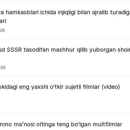
 hamkasblari ichida injiqligi bilan ajralib turadi
ari
026
xud SSSR tasodifan mashhur qilib yuborgan shoi
026
okidagi eng yaxshi o‘tkir sujetli filmlar (video)
mmo ma’nosi oltinga teng bo‘lgan multfilmlar