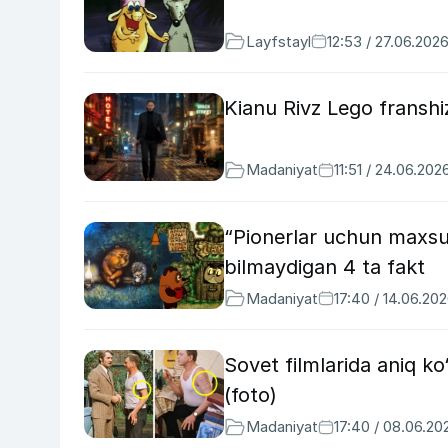
Layfstayl
12:53 / 27.06.202
Kianu Rivz Lego franshiz
Madaniyat
11:51 / 24.06.202
“Pionerlar uchun maxsus
bilmaydigan 4 ta fakt
Madaniyat
17:40 / 14.06.20
Sovet filmlarida aniq ko
(foto)
Madaniyat
17:40 / 08.06.20