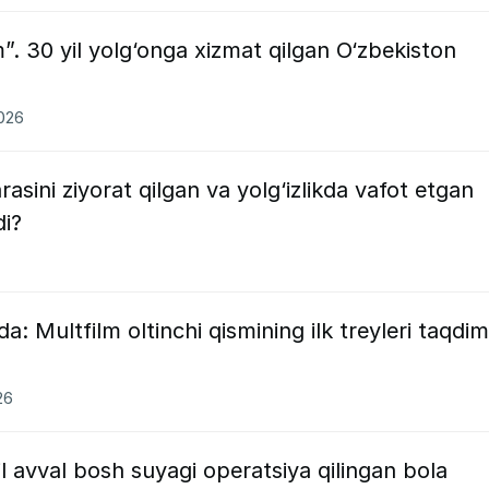
m”. 30 yil yolg‘onga xizmat qilgan O‘zbekiston
2026
sini ziyorat qilgan va yolg‘izlikda vafot etgan
i?
: Multfilm oltinchi qismining ilk treyleri taqdim
26
l avval bosh suyagi operatsiya qilingan bola