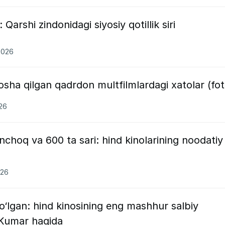
Qarshi zindonidagi siyosiy qotillik siri
2026
osha qilgan qadrdon multfilmlardagi xatolar (fot
26
nchoq va 600 ta sari: hind kinolarining noodatiy
026
o‘lgan: hind kinosining eng mashhur salbiy
n Kumar haqida