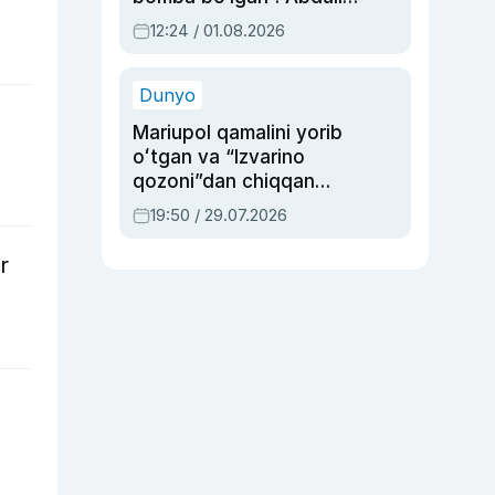
Oripovni siyosiy
12:24 / 01.08.2026
ayblovlardan asrab
qolgan voqea
Dunyo
Mariupol qamalini yorib
oʻtgan va “Izvarino
qozoni”dan chiqqan
qahramon — Ukraina
19:50 / 29.07.2026
armiyasi bosh
qoʻmondoni Drapatiy
r
haqida