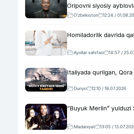
Oripovni siyosiy ayblov
O‘zbekiston
12:24 / 01.08.2
Homiladorlik davrida qah
Ayollar sahifasi
14:57 / 25.0
Italiyada qurilgan, Qor
Dunyo
12:10 / 18.07.2026
“Buyuk Merlin” yulduzi 
Madaniyat
13:05 / 13.07.20