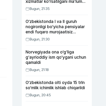
xizmatlar ko‘rsatilgani ma’lum
qilindi
Bugun, 21:35
O‘zbekistonda I va II guruh
nogironligi bo‘yicha pensiyalar
endi fuqaro murojaatisiz
tayinlanishi mumkin
Bugun, 21:30
Norvegiyada ona o‘g‘liga
g‘ayrioddiy ism qo‘ygani uchun
qamaldi
Bugun, 21:18
O‘zbekistonda olti oyda 15 trln
so‘mlik ichimlik ishlab chiqarildi
Bugun, 20:45