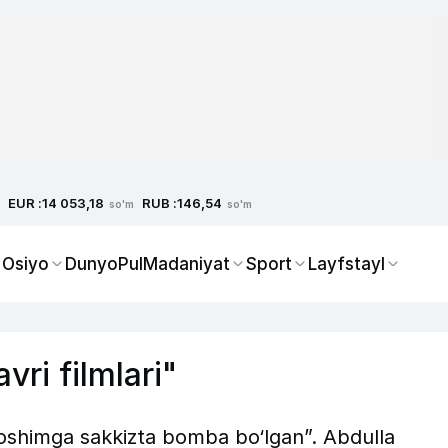
EUR :
RUB :
14 053,18
146,54
so'm
so'm
 Osiyo
Dunyo
Pul
Madaniyat
Sport
Layfstayl
vri filmlari"
boshimga sakkizta bomba bo‘lgan”. Abdulla