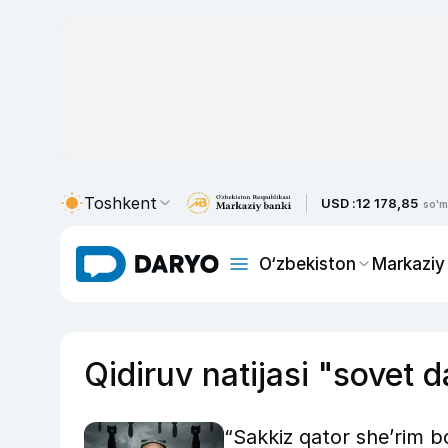
Toshkent
USD :
12 178,85
so'm
O‘zbekiston
Markaziy
Qidiruv natijasi "sovet da
“Sakkiz qator she’rim 