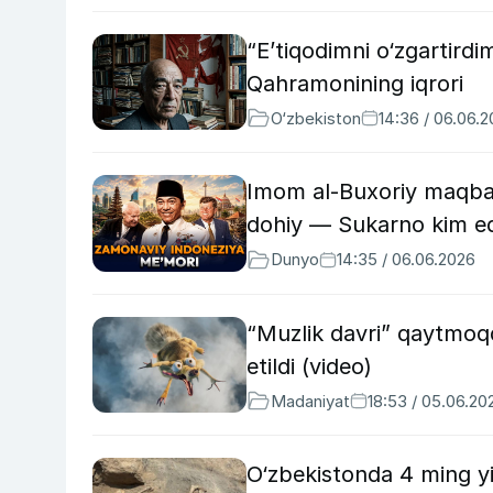
“E’tiqodimni o‘zgartirdi
Qahramonining iqrori
O‘zbekiston
14:36 / 06.06.
Imom al-Buxoriy maqbara
dohiy — Sukarno kim ed
Dunyo
14:35 / 06.06.2026
“Muzlik davri” qaytmoqda
etildi (video)
Madaniyat
18:53 / 05.06.20
O‘zbekistonda 4 ming yi