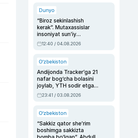
sinovlarga to‘la hayoti
Dunyo
“Biroz sekinlashish
kerak”. Mutaxassislar
insoniyat sun’iy
intellektni boshqara
12:40 / 04.08.2026
olmay qolishidan xavotir
bildirdi
O‘zbekiston
Andijonda Tracker’ga 21
nafar bog‘cha bolasini
joylab, YTH sodir etgan
ayolga sud hukmi o‘qildi
23:41 / 03.08.2026
O‘zbekiston
“Sakkiz qator she’rim
boshimga sakkizta
bomba bo‘lgan”. Abdulla