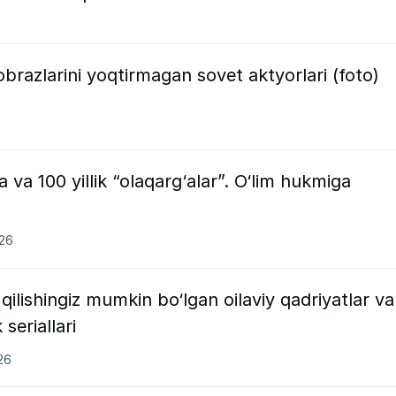
brazlarini yoqtirmagan sovet aktyorlari (foto)
a va 100 yillik “olaqarg‘alar”. O‘lim hukmiga
026
ilishingiz mumkin bo‘lgan oilaviy qadriyatlar va
seriallari
26