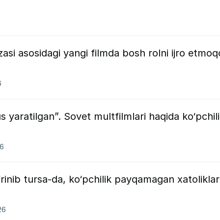
6
asi asosidagi yangi filmda bosh rolni ijro etmoq
6
 yaratilgan”. Sovet multfilmlari haqida ko‘pchil
26
‘rinib tursa-da, ko‘pchilik payqamagan xatoliklar
26