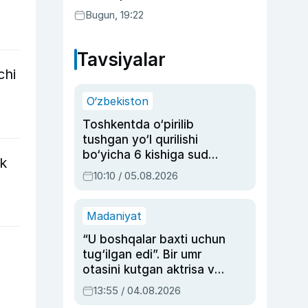
Bugun, 19:22
Tavsiyalar
chi
O‘zbekiston
Toshkentda o‘pirilib
tushgan yo‘l qurilishi
bo‘yicha 6 kishiga sud
ik
hukmi o‘qildi
10:10 / 05.08.2026
Madaniyat
“U boshqalar baxti uchun
tug‘ilgan edi”. Bir umr
otasini kutgan aktrisa va
dublyaj ustasi Rimma
13:55 / 04.08.2026
Ahmedovaning