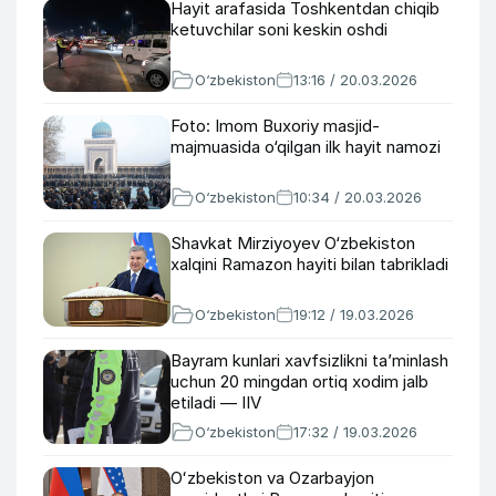
Hayit arafasida Toshkentdan chiqib
ketuvchilar soni keskin oshdi
O‘zbekiston
13:16 / 20.03.2026
Foto: Imom Buxoriy masjid-
majmuasida o‘qilgan ilk hayit namozi
O‘zbekiston
10:34 / 20.03.2026
Shavkat Mirziyoyev O‘zbekiston
xalqini Ramazon hayiti bilan tabrikladi
O‘zbekiston
19:12 / 19.03.2026
Bayram kunlari xavfsizlikni ta’minlash
uchun 20 mingdan ortiq xodim jalb
etiladi — IIV
O‘zbekiston
17:32 / 19.03.2026
Oʻzbekiston va Ozarbayjon