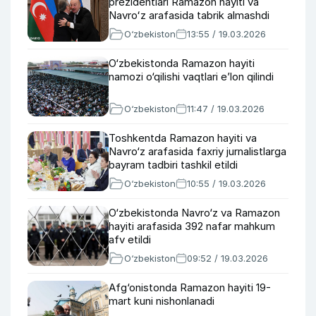
prezidentlari Ramazon hayiti va
Navroʻz arafasida tabrik almashdi
O‘zbekiston
13:55 / 19.03.2026
O‘zbekistonda Ramazon hayiti
namozi o‘qilishi vaqtlari e’lon qilindi
O‘zbekiston
11:47 / 19.03.2026
Toshkentda Ramazon hayiti va
Navro‘z arafasida faxriy jurnalistlarga
bayram tadbiri tashkil etildi
O‘zbekiston
10:55 / 19.03.2026
O‘zbekistonda Navro‘z va Ramazon
hayiti arafasida 392 nafar mahkum
afv etildi
O‘zbekiston
09:52 / 19.03.2026
Afg‘onistonda Ramazon hayiti 19-
mart kuni nishonlanadi