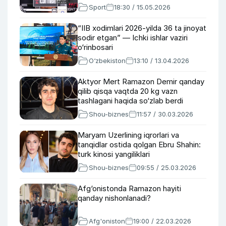
Sport
18:30 / 15.05.2026
“IIB xodimlari 2026-yilda 36 ta jinoyat
sodir etgan” — Ichki ishlar vaziri
o‘rinbosari
O‘zbekiston
13:10 / 13.04.2026
Aktyor Mert Ramazon Demir qanday
qilib qisqa vaqtda 20 kg vazn
tashlagani haqida so‘zlab berdi
Shou-biznes
11:57 / 30.03.2026
Maryam Uzerlining iqrorlari va
tanqidlar ostida qolgan Ebru Shahin:
turk kinosi yangiliklari
Shou-biznes
09:55 / 25.03.2026
Afg‘onistonda Ramazon hayiti
qanday nishonlanadi?
Afg'oniston
19:00 / 22.03.2026