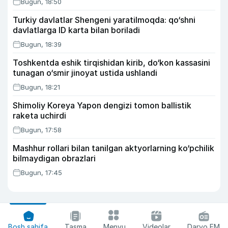
Bugun, 18:50
Turkiy davlatlar Shengeni yaratilmoqda: qo‘shni
davlatlarga ID karta bilan boriladi
Bugun, 18:39
Toshkentda eshik tirqishidan kirib, do‘kon kassasini
tunagan o‘smir jinoyat ustida ushlandi
Bugun, 18:21
Shimoliy Koreya Yapon dengizi tomon ballistik
raketa uchirdi
Bugun, 17:58
Mashhur rollari bilan tanilgan aktyorlarning ko‘pchilik
bilmaydigan obrazlari
Bugun, 17:45
Bosh sahifa
Tasma
Menyu
Videolar
Daryo FM