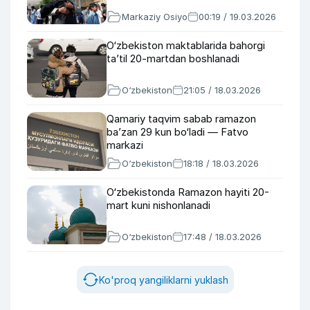
Markaziy Osiyo
00:19 / 19.03.2026
O‘zbekiston maktablarida bahorgi
ta’til 20-martdan boshlanadi
O‘zbekiston
21:05 / 18.03.2026
Qamariy taqvim sabab ramazon
ba’zan 29 kun bo‘ladi — Fatvo
markazi
O‘zbekiston
18:18 / 18.03.2026
O‘zbekistonda Ramazon hayiti 20-
mart kuni nishonlanadi
O‘zbekiston
17:48 / 18.03.2026
Ko'proq yangiliklarni yuklash