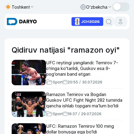
Toshkent
O‘zbekcha
Qidiruv natijasi "ramazon oyi"
UFC reytingi yangilandi: Temirov 7-
o‘ringa ko‘tarildi, Guskov esa 9-
pog‘onani band etgan
Sport
20:55 / 30.07.2026
Ramazon Temirov va Bogdan
Guskov UFC Fight Night 282 turnirida
qancha ishlab topgani ma’lum bo‘ldi
Sport
19:37 / 29.07.2026
UFC: Ramazon Temirov 100 ming
dollar bonusga ega bo‘ldi