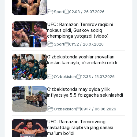
Sport
02:03 / 26.07.2026
UFC: Ramazon Temirov raqibini
nokaut qildi, Guskov sobiq
chempionga yutqazdi (video)
Sport
01:52 / 26.07.2026
O‘zbekistonda yoshlar jinoyatlari
keskin kamayib, o‘smirlarniki ortdi
O‘zbekiston
12:33 / 15.07.2026
O‘zbekistonda may oyida yillik
inflyatsiya 5,5 foizgacha sekinlashdi
O‘zbekiston
09:17 / 06.06.2026
UFC. Ramazon Temirovning
navbatdagi raqibi va jang sanasi
ma’lum bo‘ldi