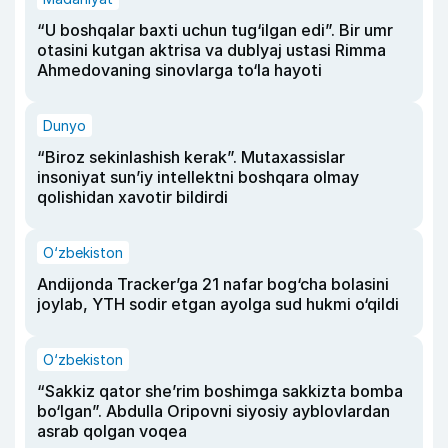
“U boshqalar baxti uchun tug‘ilgan edi”. Bir umr
otasini kutgan aktrisa va dublyaj ustasi Rimma
Ahmedovaning sinovlarga to‘la hayoti
Dunyo
“Biroz sekinlashish kerak”. Mutaxassislar
insoniyat sun’iy intellektni boshqara olmay
qolishidan xavotir bildirdi
O‘zbekiston
Andijonda Tracker’ga 21 nafar bog‘cha bolasini
joylab, YTH sodir etgan ayolga sud hukmi o‘qildi
O‘zbekiston
“Sakkiz qator she’rim boshimga sakkizta bomba
bo‘lgan”. Abdulla Oripovni siyosiy ayblovlardan
asrab qolgan voqea