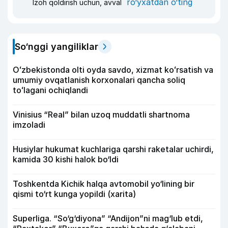
ro‘yxatdan o‘ting
Izoh qoldirish uchun, avval
So‘nggi yangiliklar
Oʻzbekistonda olti oyda savdo, xizmat koʻrsatish va
umumiy ovqatlanish korxonalari qancha soliq
toʻlagani ochiqlandi
Vinisius “Real” bilan uzoq muddatli shartnoma
imzoladi
Husiylar hukumat kuchlariga qarshi raketalar uchirdi,
kamida 30 kishi halok bo‘ldi
Toshkentda Kichik halqa avtomobil yo‘lining bir
qismi to‘rt kunga yopildi (xarita)
Superliga. “So‘g‘diyona” “Andijon”ni mag‘lub etdi,