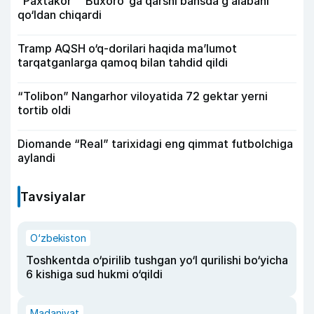
“Paxtakor” “Buxoro”ga qarshi bahsda g‘alabani
qo‘ldan chiqardi
Tramp AQSH o‘q-dorilari haqida ma’lumot
tarqatganlarga qamoq bilan tahdid qildi
“Tolibon” Nangarhor viloyatida 72 gektar yerni
tortib oldi
Diomande “Real” tarixidagi eng qimmat futbolchiga
aylandi
Tavsiyalar
O‘zbekiston
Toshkentda o‘pirilib tushgan yo‘l qurilishi bo‘yicha
6 kishiga sud hukmi o‘qildi
Madaniyat