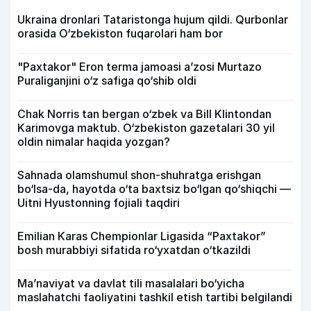
Ukraina dronlari Tataristonga hujum qildi. Qurbonlar
orasida O‘zbekiston fuqarolari ham bor
"Paxtakor" Eron terma jamoasi a’zosi Murtazo
Puraliganjini o‘z safiga qo‘shib oldi
Chak Norris tan bergan o‘zbek va Bill Klintondan
Karimovga maktub. O‘zbekiston gazetalari 30 yil
oldin nimalar haqida yozgan?
Sahnada olamshumul shon-shuhratga erishgan
bo‘lsa-da, hayotda o‘ta baxtsiz bo‘lgan qo‘shiqchi —
Uitni Hyustonning fojiali taqdiri
Emilian Karas Chempionlar Ligasida “Paxtakor”
bosh murabbiyi sifatida ro‘yxatdan o‘tkazildi
Ma’naviyat va davlat tili masalalari bo‘yicha
maslahatchi faoliyatini tashkil etish tartibi belgilandi