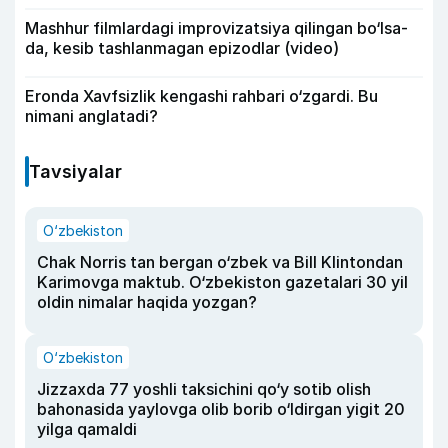
Mashhur filmlardagi improvizatsiya qilingan bo‘lsa-
da, kesib tashlanmagan epizodlar (video)
Eronda Xavfsizlik kengashi rahbari o‘zgardi. Bu
nimani anglatadi?
Tavsiyalar
O‘zbekiston
Chak Norris tan bergan o‘zbek va Bill Klintondan
Karimovga maktub. O‘zbekiston gazetalari 30 yil
oldin nimalar haqida yozgan?
O‘zbekiston
Jizzaxda 77 yoshli taksichini qo‘y sotib olish
bahonasida yaylovga olib borib o‘ldirgan yigit 20
yilga qamaldi