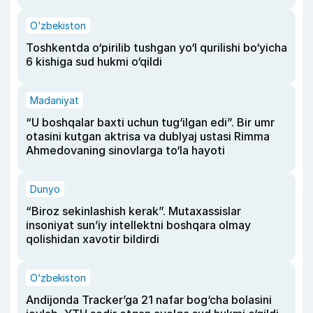
O‘zbekiston
Toshkentda o‘pirilib tushgan yo‘l qurilishi bo‘yicha
6 kishiga sud hukmi o‘qildi
Madaniyat
“U boshqalar baxti uchun tug‘ilgan edi”. Bir umr
otasini kutgan aktrisa va dublyaj ustasi Rimma
Ahmedovaning sinovlarga to‘la hayoti
Dunyo
“Biroz sekinlashish kerak”. Mutaxassislar
insoniyat sun’iy intellektni boshqara olmay
qolishidan xavotir bildirdi
O‘zbekiston
Andijonda Tracker’ga 21 nafar bog‘cha bolasini