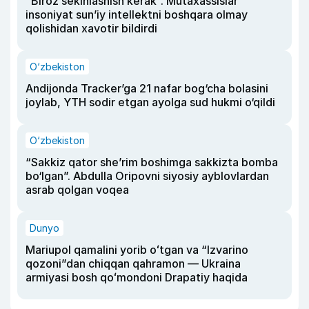
“Biroz sekinlashish kerak”. Mutaxassislar
insoniyat sun’iy intellektni boshqara olmay
qolishidan xavotir bildirdi
O‘zbekiston
Andijonda Tracker’ga 21 nafar bog‘cha bolasini
joylab, YTH sodir etgan ayolga sud hukmi o‘qildi
O‘zbekiston
“Sakkiz qator she’rim boshimga sakkizta bomba
bo‘lgan”. Abdulla Oripovni siyosiy ayblovlardan
asrab qolgan voqea
Dunyo
Mariupol qamalini yorib oʻtgan va “Izvarino
qozoni”dan chiqqan qahramon — Ukraina
armiyasi bosh qoʻmondoni Drapatiy haqida