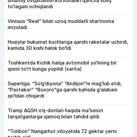
umumiy ovqatlanish korxonalari qancha soliq
toʻlagani ochiqlandi
Vinisius “Real” bilan uzoq muddatli shartnoma
imzoladi
Husiylar hukumat kuchlariga qarshi raketalar uchirdi,
kamida 30 kishi halok bo‘ldi
Toshkentda Kichik halqa avtomobil yo‘lining bir
qismi to‘rt kunga yopildi (xarita)
Superliga. “So‘g‘diyona” “Andijon”ni mag‘lub etdi,
“Paxtakor” “Buxoro”ga qarshi bahsda g‘alabani
qo‘ldan chiqardi
Tramp AQSH o‘q-dorilari haqida ma’lumot
tarqatganlarga qamoq bilan tahdid qildi
“Tolibon” Nangarhor viloyatida 72 gektar yerni