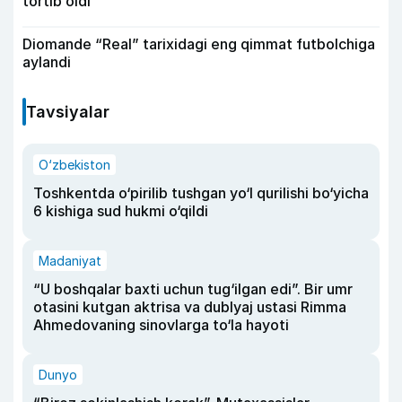
tortib oldi
Diomande “Real” tarixidagi eng qimmat futbolchiga
aylandi
Tavsiyalar
O‘zbekiston
Toshkentda o‘pirilib tushgan yo‘l qurilishi bo‘yicha
6 kishiga sud hukmi o‘qildi
Madaniyat
“U boshqalar baxti uchun tug‘ilgan edi”. Bir umr
otasini kutgan aktrisa va dublyaj ustasi Rimma
Ahmedovaning sinovlarga to‘la hayoti
Dunyo