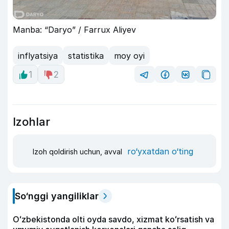
Manba: “Daryo” / Farrux Aliyev
inflyatsiya
statistika
moy oyi
1
2
Izohlar
ro‘yxatdan o‘ting
Izoh qoldirish uchun, avval
So‘nggi yangiliklar
Oʻzbekistonda olti oyda savdo, xizmat koʻrsatish va