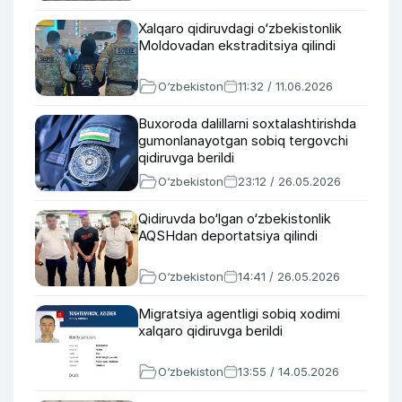
Xalqaro qidiruvdagi o‘zbekistonlik
Moldovadan ekstraditsiya qilindi
O‘zbekiston
11:32 / 11.06.2026
Buxoroda dalillarni soxtalashtirishda
gumonlanayotgan sobiq tergovchi
qidiruvga berildi
O‘zbekiston
23:12 / 26.05.2026
Qidiruvda bo‘lgan o‘zbekistonlik
AQSHdan deportatsiya qilindi
O‘zbekiston
14:41 / 26.05.2026
Migratsiya agentligi sobiq xodimi
xalqaro qidiruvga berildi
O‘zbekiston
13:55 / 14.05.2026