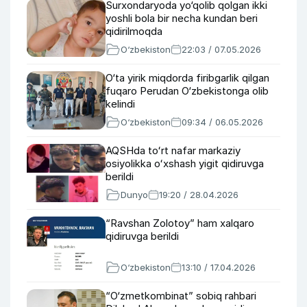
Surxondaryoda yo‘qolib qolgan ikki
yoshli bola bir necha kundan beri
qidirilmoqda
O‘zbekiston
22:03 / 07.05.2026
O‘ta yirik miqdorda firibgarlik qilgan
fuqaro Perudan O‘zbekistonga olib
kelindi
O‘zbekiston
09:34 / 06.05.2026
AQSHda toʻrt nafar markaziy
osiyolikka oʻxshash yigit qidiruvga
berildi
Dunyo
19:20 / 28.04.2026
“Ravshan Zolotoy” ham xalqaro
qidiruvga berildi
O‘zbekiston
13:10 / 17.04.2026
“O‘zmetkombinat” sobiq rahbari