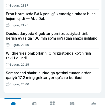
Bugun, 21:37
Eron Hormuzda BAA yonilg‘i kemasiga raketa bilan
hujum qildi — Abu Dabi
Bugun, 21:20
Qashqadaryoda 6 gektar yerni xususiylashtirib
berish evaziga 100 mln so‘m so‘ragan shaxs ushlandi
Bugun, 20:50
Wildberries omborlarini Qirg‘izistonga ko‘chirish
taklif qilindi
Bugun, 20:25
Samarqand shahri hududiga qo‘shni tumanlardan
qariyb 17,2 ming gektar yer qo‘shib beriladi
Bugun, 20:00