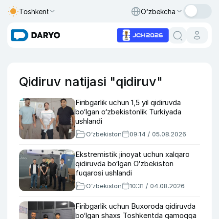
Toshkent
O‘zbekcha
Qidiruv natijasi "qidiruv"
Firibgarlik uchun 1,5 yil qidiruvda
bo‘lgan o‘zbekistonlik Turkiyada
ushlandi
O‘zbekiston
09:14 / 05.08.2026
Ekstremistik jinoyat uchun xalqaro
qidiruvda bo‘lgan O‘zbekiston
fuqarosi ushlandi
O‘zbekiston
10:31 / 04.08.2026
Firibgarlik uchun Buxoroda qidiruvda
bo‘lgan shaxs Toshkentda qamoqqa