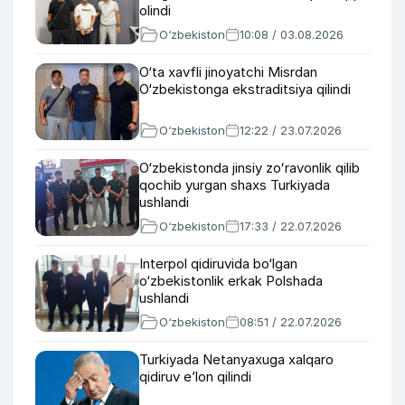
olindi
O‘zbekiston
10:08 / 03.08.2026
O‘ta xavfli jinoyatchi Misrdan
O‘zbekistonga ekstraditsiya qilindi
O‘zbekiston
12:22 / 23.07.2026
O‘zbekistonda jinsiy zoʻravonlik qilib
qochib yurgan shaxs Turkiyada
ushlandi
O‘zbekiston
17:33 / 22.07.2026
Interpol qidiruvida bo‘lgan
o‘zbekistonlik erkak Polshada
ushlandi
O‘zbekiston
08:51 / 22.07.2026
Turkiyada Netanyaxuga xalqaro
qidiruv e’lon qilindi