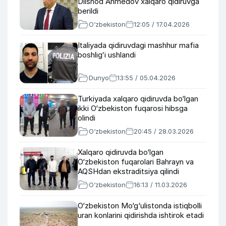
Dilshod Ahmedov xalqaro qidiruvga
berildi
O‘zbekiston
12:05 / 17.04.2026
Italiyada qidiruvdagi mashhur mafia
boshligʻi ushlandi
Dunyo
13:55 / 05.04.2026
Turkiyada xalqaro qidiruvda bo‘lgan
ikki O‘zbekiston fuqarosi hibsga
olindi
O‘zbekiston
20:45 / 28.03.2026
Xalqaro qidiruvda bo‘lgan
O‘zbekiston fuqarolari Bahrayn va
AQSHdan ekstraditsiya qilindi
O‘zbekiston
16:13 / 11.03.2026
O‘zbekiston Mo‘g‘ulistonda istiqbolli
uran konlarini qidirishda ishtirok etadi