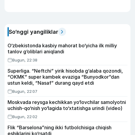
So‘nggi yangiliklar
O‘zbekistonda kasbiy mahorat bo‘yicha ilk milliy
tanlov g‘oliblari aniqlandi
Bugun, 22:38
Superliga. “Neftchi” yirik hisobda g‘alaba qozondi,
“OKMK” super kambek evaziga “Bunyodkor”dan
ustun keldi, “Nasaf” durang qayd etdi
Bugun, 22:07
Moskvada reysga kechikkan yo‘lovchilar samolyotni
uchish-qo‘nish yo‘lagida to‘xtatishga urindi (video)
Bugun, 22:02
Flik “Barselona”ning ikki futbolchisiga chiqish
eshiklarini ko‘rsatdi