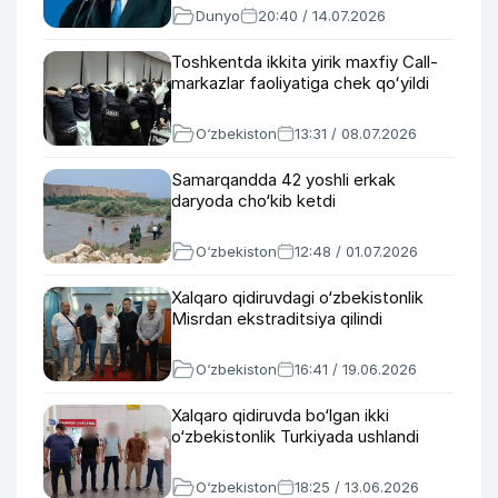
Dunyo
20:40 / 14.07.2026
Toshkentda ikkita yirik maxfiy Call-
markazlar faoliyatiga chek qoʻyildi
O‘zbekiston
13:31 / 08.07.2026
Samarqandda 42 yoshli erkak
daryoda cho‘kib ketdi
O‘zbekiston
12:48 / 01.07.2026
Xalqaro qidiruvdagi o‘zbekistonlik
Misrdan ekstraditsiya qilindi
O‘zbekiston
16:41 / 19.06.2026
Xalqaro qidiruvda bo‘lgan ikki
o‘zbekistonlik Turkiyada ushlandi
O‘zbekiston
18:25 / 13.06.2026