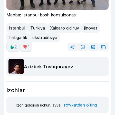
Manba: Istanbul bosh konsulxonasi
Istanbul
Turkiya
Xalqaro qidiruv
jinoyat
firibgarlik
ekstraditsiya
2
1
Azizbek Toshqorayev
Izohlar
ro‘yxatdan o‘ting
Izoh qoldirish uchun, avval