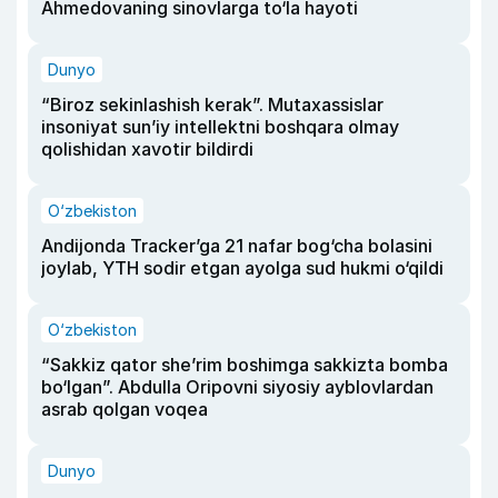
Ahmedovaning sinovlarga to‘la hayoti
Dunyo
“Biroz sekinlashish kerak”. Mutaxassislar
insoniyat sun’iy intellektni boshqara olmay
qolishidan xavotir bildirdi
O‘zbekiston
Andijonda Tracker’ga 21 nafar bog‘cha bolasini
joylab, YTH sodir etgan ayolga sud hukmi o‘qildi
O‘zbekiston
“Sakkiz qator she’rim boshimga sakkizta bomba
bo‘lgan”. Abdulla Oripovni siyosiy ayblovlardan
asrab qolgan voqea
Dunyo