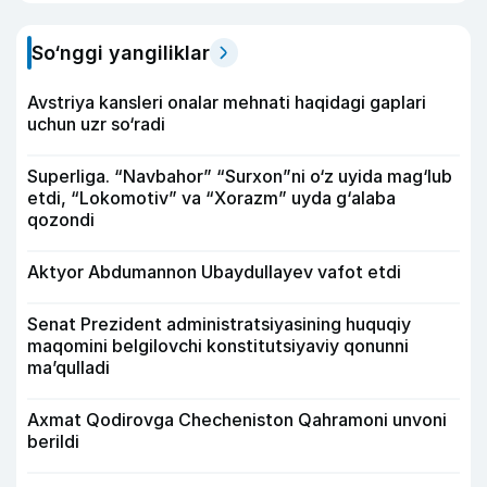
So‘nggi yangiliklar
Avstriya kansleri onalar mehnati haqidagi gaplari
uchun uzr so‘radi
Superliga. “Navbahor” “Surxon”ni o‘z uyida mag‘lub
etdi, “Lokomotiv” va “Xorazm” uyda g‘alaba
qozondi
Aktyor Abdu­mannon Ubaydullayev vafot etdi
Senat Prezident administratsiyasining huquqiy
maqomini belgilovchi konstitutsiyaviy qonunni
ma’qulladi
Axmat Qodirovga Checheniston Qahramoni unvoni
berildi