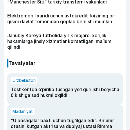
“Manchester Siti” tarixiy transferni yakunladi
Elektromobil xaridi uchun avtokredit foizining bir
qismi davlat tomonidan qoplab berilishi mumkin
Janubiy Koreya futbolida yirik mojaro: xorijlik
hakamlarga jinsiy xizmatlar ko‘rsatilgani ma’lum
qilindi
Tavsiyalar
O‘zbekiston
Toshkentda o‘pirilib tushgan yo‘l qurilishi bo‘yicha
6 kishiga sud hukmi o‘qildi
Madaniyat
“U boshqalar baxti uchun tug‘ilgan edi”. Bir umr
otasini kutgan aktrisa va dublyaj ustasi Rimma